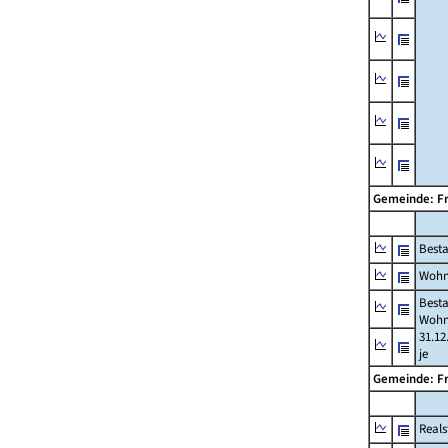
Gemeinde: F
Best
Wohn
Best
Wohn
31.12
je
Gemeinde: F
Reals