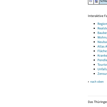
Schl
Interaktive 
Region
Realst
Baube
Wohnun
Neubau
Atlas A
Fläche
Kranke
Pendle
Touris
Unfall
Zensus
▴
nach oben
Das Thüringer