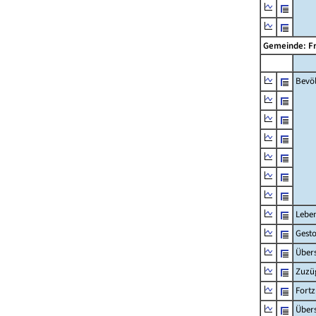
Gemeinde: F
Bevö
Lebe
Gest
Übers
Zuzü
Fort
Übers