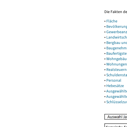
Die Fakten d
▾
Fläche
▾
Bevölkerun
▾
Gewerbeanz
▾
Landwirtsch
▾
Bergbau un
▾
Baugenehm
▾
Baufertigst
▾
Wohngebäu
▾
Wohnungen
▾
Realsteuern
▾
Schuldenst
▾
Personal
▾
Hebesätze
▾
Ausgewählt
▾
Ausgewählt
▾
Schlüsselz