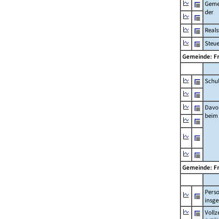
Geme
der
Real
Steu
Gemeinde: F
Schu
Davo
beim
Gemeinde: F
Pers
insg
Vollz