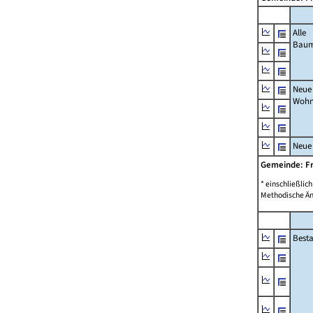
Alle
Bau
Neue
Wohn
Neue
Gemeinde: F
* einschließli
Methodische Än
Best