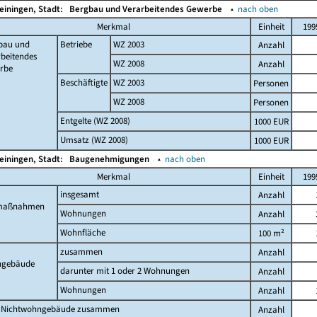
einingen, Stadt:
Bergbau und Verarbeitendes Gewerbe
▴
nach oben
Merkmal
Einheit
199
bau und
Betriebe
WZ 2003
Anzahl
beitendes
WZ 2008
Anzahl
rbe
Beschäftigte
WZ 2003
Personen
WZ 2008
Personen
Entgelte (WZ 2008)
1000 EUR
Umsatz (WZ 2008)
1000 EUR
einingen, Stadt:
Baugenehmigungen
▴
nach oben
Merkmal
Einheit
199
insgesamt
Anzahl
maßnahmen
Wohnungen
Anzahl
Wohnfläche
100 m²
zusammen
Anzahl
gebäude
darunter mit 1 oder 2 Wohnungen
Anzahl
Wohnungen
Anzahl
 Nichtwohngebäude zusammen
Anzahl