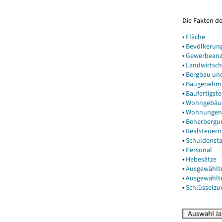
Die Fakten d
▾
Fläche
▾
Bevölkerun
▾
Gewerbeanz
▾
Landwirtsch
▾
Bergbau un
▾
Baugenehm
▾
Baufertigst
▾
Wohngebäu
▾
Wohnungen
▾
Beherbergu
▾
Realsteuern
▾
Schuldenst
▾
Personal
▾
Hebesätze
▾
Ausgewählt
▾
Ausgewählt
▾
Schlüsselz