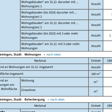
Wohngebäuden* am 31.12. darunter mit ...
Anzahl
Wohnung(en) 1
Wohngebäuden (bis 2010) darunter mit ...
Anzahl
Wohnung(en) 2
Wohngebäuden* am 31.12. darunter mit ...
Anzahl
Wohnung(en) 2
Wohngebäuden (bis 2010) mit 3 oder mehr
Anzahl
1 
Wohnungen
Wohngebäuden* am 31.12. mit 3 oder mehr
Anzahl
Wohnungen
einingen, Stadt:
Wohnungen
▴
nach oben
Merkmal
Einheit
199
and an Wohnungen am 31.12. insgesamt
Anzahl
fläche insgesamt
100 m²
and an
Wohnung
m²
ungen am
. Wohnfläche
Einwohner
m²
einingen, Stadt:
Beherbergung
▴
nach oben
Merkmal
Einheit
199
nfte
insgesamt