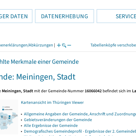
GER DATEN
DATENERHEBUNG
SERVIC
henerklärungen/Abkürzungen
|
Tabellenköpfe verschob
lte Merkmale einer Gemeinde
de: Meiningen, Stadt
e
Meiningen, Stadt
mit der Gemeinde-Nummer
16066042
befindet sich im
L
Kartenansicht im Thüringen Viewer
▸
Allgemeine Angaben der Gemeinde, Anschrift und Zuordnunge
▸
Gebietsveränderungen der Gemeinde
▸
Alle Ergebnisse der Gemeinde
▸
Demografisches Gemeindeprofil - Ergebnisse der 2. Gemeind