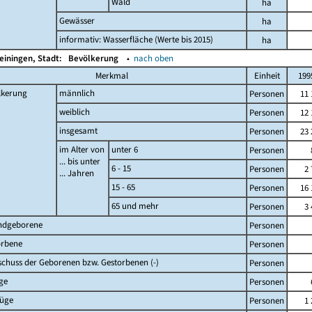
Wald
ha
Gewässer
ha
informativ: Wasserfläche (Werte bis 2015)
ha
einingen, Stadt:
Bevölkerung
▴
nach oben
Merkmal
Einheit
199
lkerung
männlich
Personen
11 
weiblich
Personen
12 
insgesamt
Personen
23 
im Alter von
unter 6
Personen
... bis unter
6 - 15
Personen
2 
... Jahren
15 - 65
Personen
16 
65 und mehr
Personen
3 
ndgeborene
Personen
orbene
Personen
chuss der Geborenen bzw. Gestorbenen (-)
Personen
ge
Personen
züge
Personen
1 