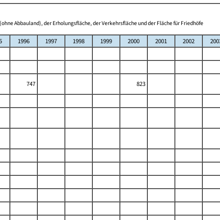
(ohne Abbauland), der Erholungsfläche, der Verkehrsfläche und der Fläche für Friedhöfe
5
1996
1997
1998
1999
2000
2001
2002
200
747
823