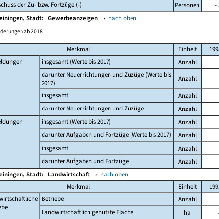
chuss der Zu- bzw. Fortzüge (-)
Personen
-
einingen, Stadt:
Gewerbeanzeigen
▴
nach oben
nderungen ab 2018
Merkmal
Einheit
199
ldungen
insgesamt (Werte bis 2017)
Anzahl
darunter Neuerrichtungen und Zuzüge (Werte bis
Anzahl
2017)
insgesamt
Anzahl
darunter Neuerrichtungen und Zuzüge
Anzahl
ldungen
insgesamt (Werte bis 2017)
Anzahl
darunter Aufgaben und Fortzüge (Werte bis 2017)
Anzahl
insgesamt
Anzahl
darunter Aufgaben und Fortzüge
Anzahl
einingen, Stadt:
Landwirtschaft
▴
nach oben
Merkmal
Einheit
199
irtschaftliche
Betriebe
Anzahl
ebe
Landwirtschaftlich genutzte Fläche
ha