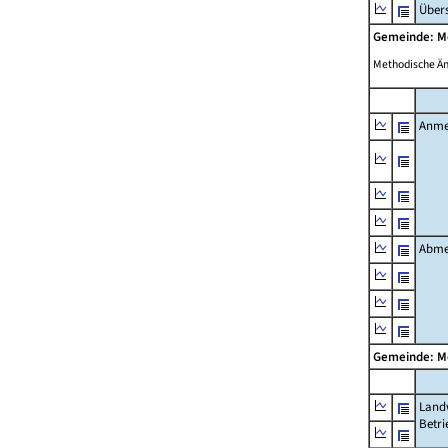
Übers
Gemeinde: M
Methodische Ä
Anme
Abme
Gemeinde: M
Landw
Betri