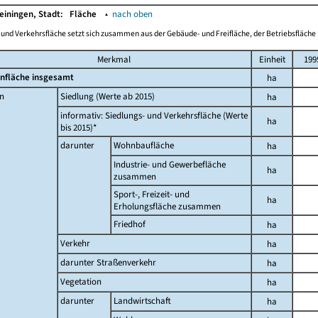
einingen, Stadt:
Fläche
▴
nach oben
-und Verkehrsfläche setzt sich zusammen aus der Gebäude- und Freifläche, der Betriebsfläche 
Merkmal
Einheit
199
nfläche insgesamt
ha
n
Siedlung (Werte ab 2015)
ha
informativ: Siedlungs- und Verkehrsfläche (Werte
ha
bis 2015)*
darunter
Wohnbaufläche
ha
Industrie- und Gewerbefläche
ha
zusammen
Sport-, Freizeit- und
ha
Erholungsfläche zusammen
Friedhof
ha
Verkehr
ha
darunter Straßenverkehr
ha
Vegetation
ha
darunter
Landwirtschaft
ha