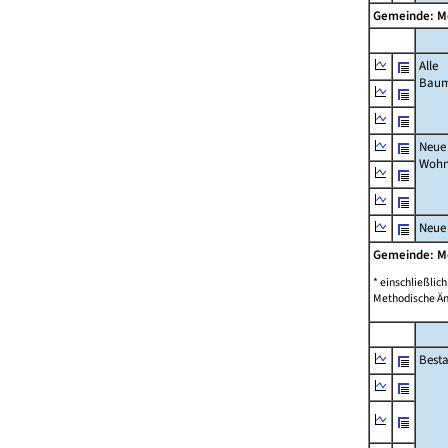
Gemeinde: M
Alle
Bau
Neue
Wohn
Neue
Gemeinde: M
* einschließli
Methodische Än
Best