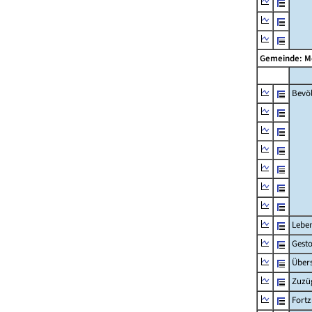
Gemeinde: M
Bevö
Lebe
Gest
Übers
Zuzü
Fort