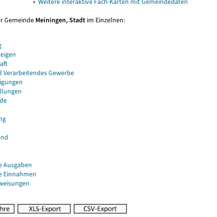
▸
Weitere interaktive Fach-Karten mit Gemeindedaten
er Gemeinde
Meiningen, Stadt
im Einzelnen:
g
eigen
aft
d Verarbeitendes Gewerbe
igungen
ellungen
de
ng
and
e Ausgaben
e Einnahmen
uweisungen