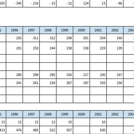
 555
- 345
- 216
- 15
- 22
124
13
- 86
5
1996
1997
1998
1999
2000
2001
2002
200
255
311
312
298
201
254
160
201
253
244
238
158
219
139
280
298
285
326
217
230
167
241
261
234
267
187
193
156
5
1996
1997
1998
1999
2000
2001
2002
200
13
12
12
12
10
10
413
476
485
522
557
630