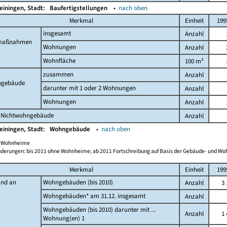
einingen, Stadt:
Baufertigstellungen
▴
nach oben
Merkmal
Einheit
199
insgesamt
Anzahl
maßnahmen
Wohnungen
Anzahl
Wohnfläche
100 m²
zusammen
Anzahl
gebäude
darunter mit 1 oder 2 Wohnungen
Anzahl
Wohnungen
Anzahl
 Nichtwohngebäude
Anzahl
einingen, Stadt:
Wohngebäude
▴
nach oben
ch Wohnheime
derungen: bis 2011 ohne Wohnheime; ab 2011 Fortschreibung auf Basis der Gebäude- und W
Merkmal
Einheit
199
and an
Wohngebäuden (bis 2010)
Anzahl
3 
Wohngebäuden* am 31.12. insgesamt
Anzahl
Wohngebäuden (bis 2010) darunter mit ...
Anzahl
1 
Wohnung(en) 1