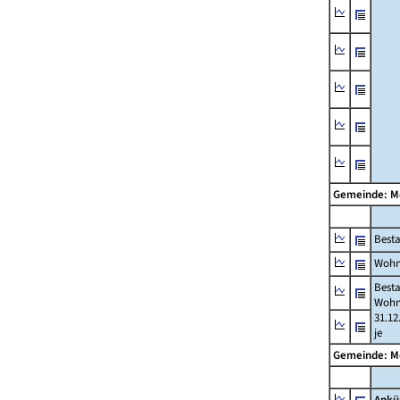
Gemeinde: M
Best
Wohn
Best
Wohn
31.12
je
Gemeinde: M
Ankü