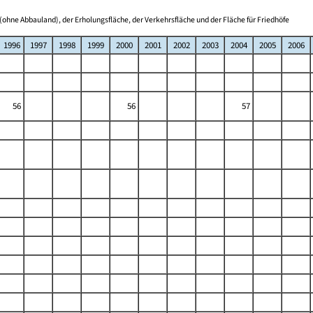
(ohne Abbauland), der Erholungsfläche, der Verkehrsfläche und der Fläche für Friedhöfe
1996
1997
1998
1999
2000
2001
2002
2003
2004
2005
2006
56
56
57