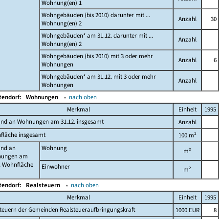
Wohnung(en) 1
Wohngebäuden (bis 2010) darunter mit ...
Anzahl
30
Wohnung(en) 2
Wohngebäuden* am 31.12. darunter mit ...
Anzahl
Wohnung(en) 2
Wohngebäuden (bis 2010) mit 3 oder mehr
Anzahl
6
Wohnungen
Wohngebäuden* am 31.12. mit 3 oder mehr
Anzahl
Wohnungen
tendorf:
Wohnungen
▴
nach oben
Merkmal
Einheit
1995
and an Wohnungen am 31.12. insgesamt
Anzahl
fläche insgesamt
100 m²
and an
Wohnung
m²
ungen am
. Wohnfläche
Einwohner
m²
tendorf:
Realsteuern
▴
nach oben
Merkmal
Einheit
1995
teuern der Gemeinden Realsteueraufbringungskraft
1000 EUR
8