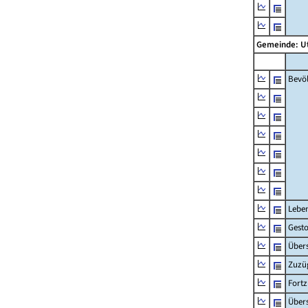
Gemeinde: U
Bevö
Lebe
Gest
Übers
Zuzü
Fort
Übers