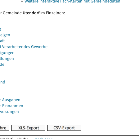
▸
Weitere interaktive Fach-Karten mit Gemeindedaten
er Gemeinde
Utendorf
im Einzelnen:
g
eigen
aft
d Verarbeitendes Gewerbe
igungen
ellungen
de
and
e Ausgaben
e Einnahmen
uweisungen