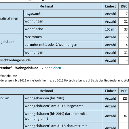
Merkmal
Einheit
1995
insgesamt
Anzahl
17
maßnahmen
Wohnungen
Anzahl
32
Wohnfläche
100 m²
33
zusammen
Anzahl
15
gebäude
darunter mit 1 oder 2 Wohnungen
Anzahl
14
Wohnungen
Anzahl
31
 Nichtwohngebäude
Anzahl
-
tendorf:
Wohngebäude
▴
nach oben
ch Wohnheime
derungen: bis 2011 ohne Wohnheime; ab 2011 Fortschreibung auf Basis der Gebäude- und W
Merkmal
Einheit
1995
and an
Wohngebäuden (bis 2010)
Anzahl
123
Wohngebäuden* am 31.12. insgesamt
Anzahl
Wohngebäuden (bis 2010) darunter mit ...
Anzahl
87
Wohnung(en) 1
Wohngebäuden* am 31.12. darunter mit ...
Anzahl