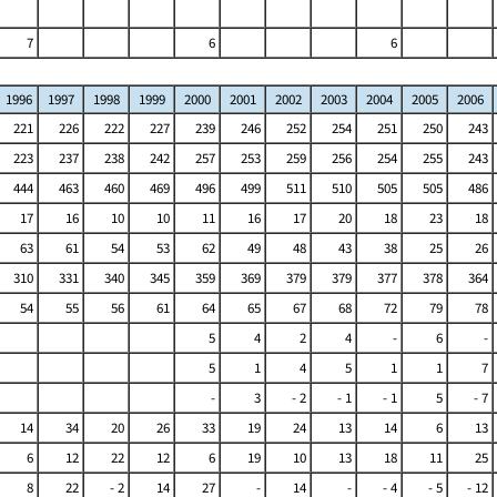
7
6
6
1996
1997
1998
1999
2000
2001
2002
2003
2004
2005
2006
221
226
222
227
239
246
252
254
251
250
243
223
237
238
242
257
253
259
256
254
255
243
444
463
460
469
496
499
511
510
505
505
486
17
16
10
10
11
16
17
20
18
23
18
63
61
54
53
62
49
48
43
38
25
26
310
331
340
345
359
369
379
379
377
378
364
54
55
56
61
64
65
67
68
72
79
78
5
4
2
4
-
6
-
5
1
4
5
1
1
7
-
3
- 2
- 1
- 1
5
- 7
14
34
20
26
33
19
24
13
14
6
13
6
12
22
12
6
19
10
13
18
11
25
8
22
- 2
14
27
-
14
-
- 4
- 5
- 12