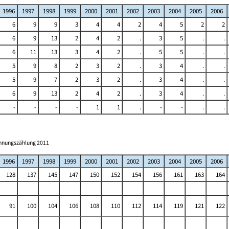
1996
1997
1998
1999
2000
2001
2002
2003
2004
2005
2006
6
9
9
3
4
4
2
4
5
2
2
6
9
13
2
4
2
.
3
5
.
.
6
11
13
3
4
2
.
5
5
.
.
5
9
8
2
3
2
.
3
4
.
.
5
9
7
2
3
2
.
3
4
.
.
6
9
13
2
4
2
.
3
4
.
.
-
-
-
-
1
1
.
-
-
.
.
ohnungszählung 2011
1996
1997
1998
1999
2000
2001
2002
2003
2004
2005
2006
128
137
145
147
150
152
154
156
161
163
164
91
100
104
106
108
110
112
114
119
121
122