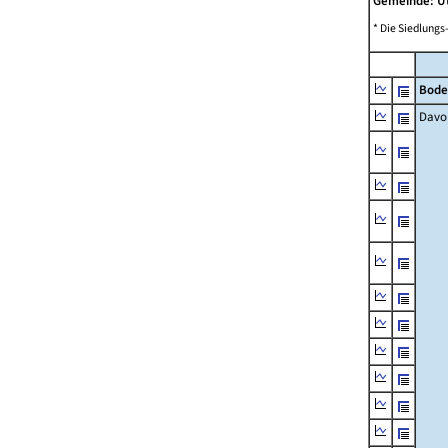
Gemeinde: U
* Die Siedlungs
Bode
Davo