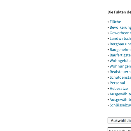
Die Fakten d
▾
Fläche
▾
Bevölkerun
▾
Gewerbeanz
▾
Landwirtsch
▾
Bergbau un
▾
Baugenehm
▾
Baufertigst
▾
Wohngebäu
▾
Wohnungen
▾
Realsteuern
▾
Schuldenst
▾
Personal
▾
Hebesätze
▾
Ausgewählt
▾
Ausgewählt
▾
Schlüsselz