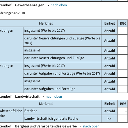
tendorf:
Gewerbeanzeigen
▴
nach oben
nderungen ab 2018
Merkmal
Einheit
1995
ldungen
insgesamt (Werte bis 2017)
Anzahl
darunter Neuerrichtungen und Zuzüge (Werte bis
Anzahl
2017)
insgesamt
Anzahl
darunter Neuerrichtungen und Zuzüge
Anzahl
ldungen
insgesamt (Werte bis 2017)
Anzahl
darunter Aufgaben und Fortzüge (Werte bis 2017)
Anzahl
insgesamt
Anzahl
darunter Aufgaben und Fortzüge
Anzahl
tendorf:
Landwirtschaft
▴
nach oben
Merkmal
Einheit
1995
irtschaftliche
Betriebe
Anzahl
-
ebe
Landwirtschaftlich genutzte Fläche
ha
-
tendorf:
Bergbau und Verarbeitendes Gewerbe
▴
nach oben