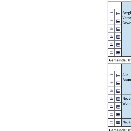
Berg
Verar
Gewe
Gemeinde: U
Alle
Bau
Neue
Wohn
Neue
Gemeinde: U