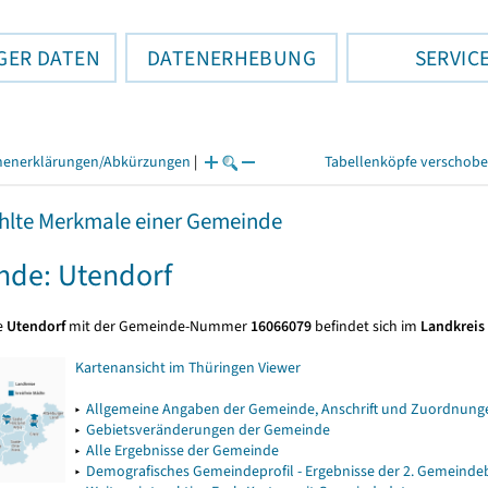
GER DATEN
DATENERHEBUNG
SERVIC
henerklärungen/Abkürzungen
|
Tabellenköpfe verschob
lte Merkmale einer Gemeinde
de: Utendorf
e
Utendorf
mit der Gemeinde-Nummer
16066079
befindet sich im
Landkreis
Kartenansicht im Thüringen Viewer
▸
Allgemeine Angaben der Gemeinde, Anschrift und Zuordnunge
▸
Gebietsveränderungen der Gemeinde
▸
Alle Ergebnisse der Gemeinde
▸
Demografisches Gemeindeprofil - Ergebnisse der 2. Gemeind