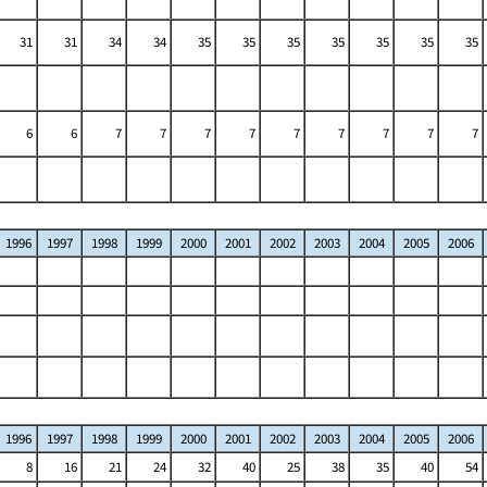
31
31
34
34
35
35
35
35
35
35
35
6
6
7
7
7
7
7
7
7
7
7
1996
1997
1998
1999
2000
2001
2002
2003
2004
2005
2006
1996
1997
1998
1999
2000
2001
2002
2003
2004
2005
2006
8
16
21
24
32
40
25
38
35
40
54