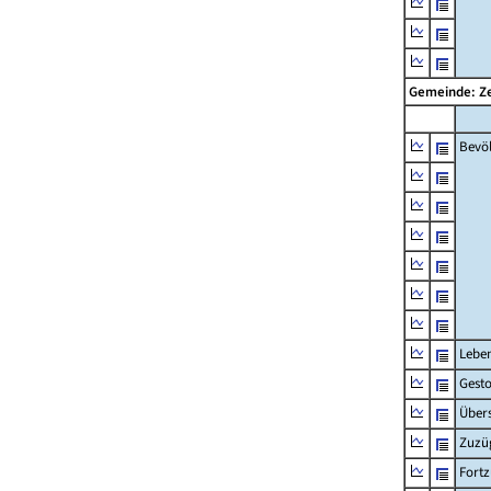
Gemeinde: Ze
Bevö
Lebe
Gest
Übers
Zuzü
Fort