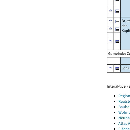
Brut
der
Kapi
Gemeinde: Ze
Schl
Interaktive 
Region
Realst
Baube
Wohnun
Neubau
Atlas A
Fläche