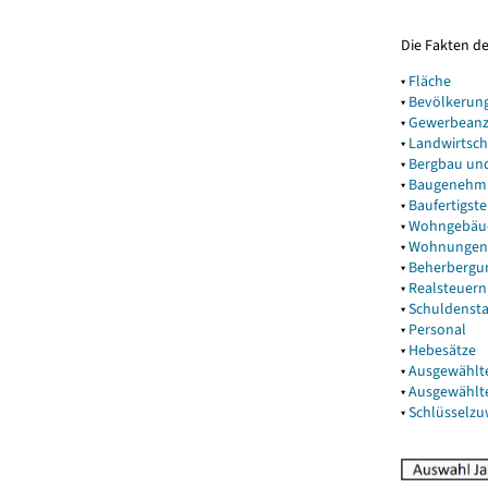
Die Fakten d
▾
Fläche
▾
Bevölkerun
▾
Gewerbeanz
▾
Landwirtsch
▾
Bergbau un
▾
Baugenehm
▾
Baufertigst
▾
Wohngebäu
▾
Wohnungen
▾
Beherbergu
▾
Realsteuern
▾
Schuldenst
▾
Personal
▾
Hebesätze
▾
Ausgewählt
▾
Ausgewählt
▾
Schlüsselz