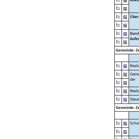
Über
Durc
Aufe
Gemeinde: Ze
Reals
Geme
der
Real
Steu
Gemeinde: Ze
Schu