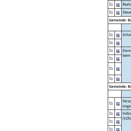
Real
Steu
Gemeinde: 
Schu
Davo
beim
Gemeinde: 
Pers
insg
Vollz
(VZÄ)