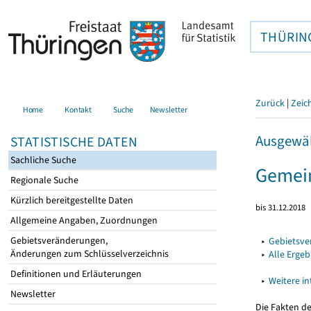
THÜRIN
Zurück
|
Zeic
Home
Kontakt
Suche
Newsletter
Ausgewäh
STATISTISCHE DATEN
Sachliche Suche
Gemei
Regionale Suche
Kürzlich bereitgestellte Daten
bis 31.12.2018
Allgemeine Angaben, Zuordnungen
Gebietsveränderungen,
▸
Gebietsv
Änderungen zum Schlüsselverzeichnis
▸
Alle Erge
Definitionen und Erläuterungen
▸
Weitere i
Newsletter
Die Fakten d