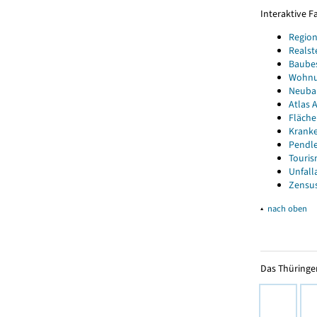
Interaktive 
Region
Realst
Baube
Wohnun
Neubau
Atlas A
Fläche
Kranke
Pendle
Touris
Unfall
Zensus
▴
nach oben
Das Thüringer