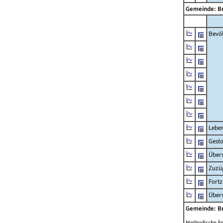
Gemeinde: 
Bevö
Lebe
Gest
Übers
Zuzü
Fort
Übers
Gemeinde: 
Methodische Ä