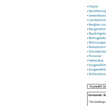
▾
Fläche
▾
Bevölkerun
▾
Gewerbeanz
▾
Landwirtsch
▾
Bergbau un
▾
Baugenehm
▾
Baufertigst
▾
Wohngebäu
▾
Wohnungen
▾
Realsteuern
▾
Schuldenst
▾
Personal
▾
Hebesätze
▾
Ausgewählt
▾
Ausgewählt
▾
Schlüsselz
Gemeinde: 
* Die Siedlungs