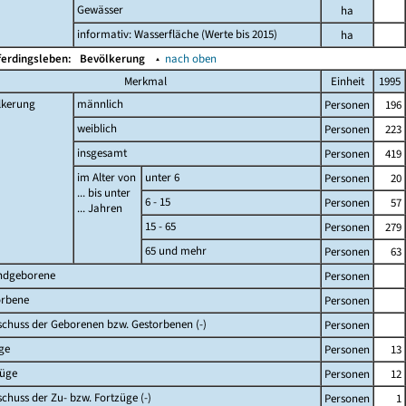
Gewässer
ha
informativ: Wasserfläche (Werte bis 2015)
ha
ferdingsleben:
Bevölkerung
▴
nach oben
Merkmal
Einheit
1995
lkerung
männlich
Personen
196
weiblich
Personen
223
insgesamt
Personen
419
im Alter von
unter 6
Personen
20
... bis unter
6 - 15
Personen
57
... Jahren
15 - 65
Personen
279
65 und mehr
Personen
63
ndgeborene
Personen
orbene
Personen
chuss der Geborenen bzw. Gestorbenen (-)
Personen
ge
Personen
13
züge
Personen
12
chuss der Zu- bzw. Fortzüge (-)
Personen
1