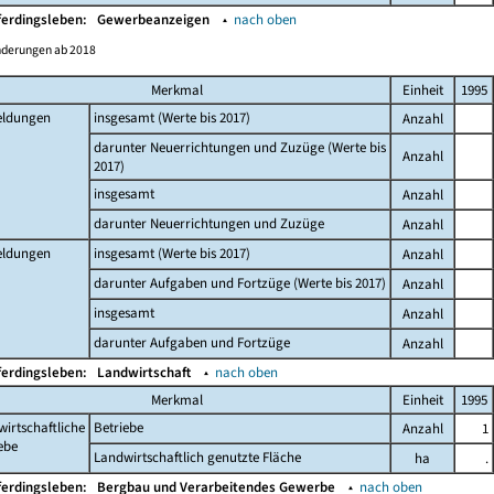
ferdingsleben:
Gewerbeanzeigen
▴
nach oben
nderungen ab 2018
Merkmal
Einheit
1995
ldungen
insgesamt (Werte bis 2017)
Anzahl
darunter Neuerrichtungen und Zuzüge (Werte bis
Anzahl
2017)
insgesamt
Anzahl
darunter Neuerrichtungen und Zuzüge
Anzahl
ldungen
insgesamt (Werte bis 2017)
Anzahl
darunter Aufgaben und Fortzüge (Werte bis 2017)
Anzahl
insgesamt
Anzahl
darunter Aufgaben und Fortzüge
Anzahl
ferdingsleben:
Landwirtschaft
▴
nach oben
Merkmal
Einheit
1995
irtschaftliche
Betriebe
Anzahl
1
ebe
Landwirtschaftlich genutzte Fläche
ha
.
ferdingsleben:
Bergbau und Verarbeitendes Gewerbe
▴
nach oben