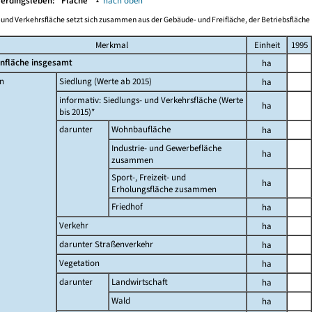
ferdingsleben:
Fläche
▴
nach oben
-und Verkehrsfläche setzt sich zusammen aus der Gebäude- und Freifläche, der Betriebsfläche 
Merkmal
Einheit
1995
nfläche insgesamt
ha
n
Siedlung (Werte ab 2015)
ha
informativ: Siedlungs- und Verkehrsfläche (Werte
ha
bis 2015)*
darunter
Wohnbaufläche
ha
Industrie- und Gewerbefläche
ha
zusammen
Sport-, Freizeit- und
ha
Erholungsfläche zusammen
Friedhof
ha
Verkehr
ha
darunter Straßenverkehr
ha
Vegetation
ha
darunter
Landwirtschaft
ha
Wald
ha