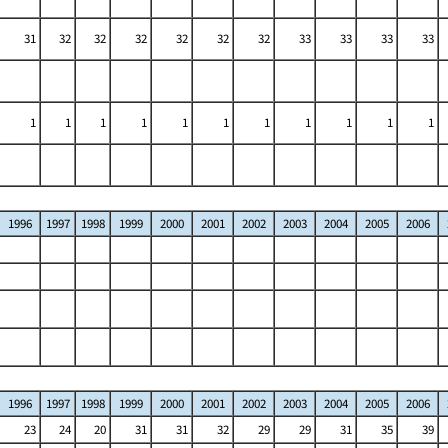
31
32
32
32
32
32
32
33
33
33
33
1
1
1
1
1
1
1
1
1
1
1
1996
1997
1998
1999
2000
2001
2002
2003
2004
2005
2006
1996
1997
1998
1999
2000
2001
2002
2003
2004
2005
2006
23
24
20
31
31
32
29
29
31
35
39