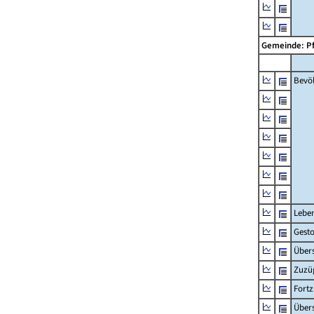
Gemeinde: P
Bevö
Lebe
Gest
Übers
Zuzü
Fort
Übers