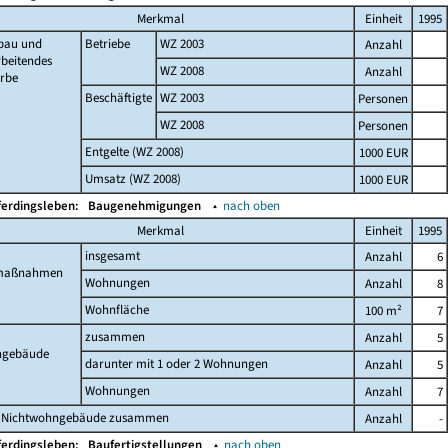
Merkmal
Einheit
1995
bau und
Betriebe
WZ 2003
Anzahl
beitendes
WZ 2008
Anzahl
rbe
Beschäftigte
WZ 2003
Personen
WZ 2008
Personen
Entgelte (WZ 2008)
1000 EUR
Umsatz (WZ 2008)
1000 EUR
ferdingsleben:
Baugenehmigungen
▴
nach oben
Merkmal
Einheit
1995
insgesamt
Anzahl
6
maßnahmen
Wohnungen
Anzahl
8
Wohnfläche
100 m²
7
zusammen
Anzahl
5
gebäude
darunter mit 1 oder 2 Wohnungen
Anzahl
5
Wohnungen
Anzahl
7
 Nichtwohngebäude zusammen
Anzahl
-
ferdingsleben:
Baufertigstellungen
▴
nach oben