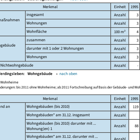
Merkmal
Einheit
1995
insgesamt
Anzahl
3
maßnahmen
Wohnungen
Anzahl
3
Wohnfläche
100 m²
4
zusammen
Anzahl
3
gebäude
darunter mit 1 oder 2 Wohnungen
Anzahl
3
Wohnungen
Anzahl
3
 Nichtwohngebäude
Anzahl
-
ferdingsleben:
Wohngebäude
▴
nach oben
ch Wohnheime
derungen: bis 2011 ohne Wohnheime; ab 2011 Fortschreibung auf Basis der Gebäude- und W
Merkmal
Einheit
1995
and an
Wohngebäuden (bis 2010)
Anzahl
119
Wohngebäuden* am 31.12. insgesamt
Anzahl
Wohngebäuden (bis 2010) darunter mit ...
Anzahl
88
Wohnung(en) 1
Wohngebäuden* am 31.12. darunter mit ...
Anzahl