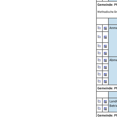
Gemeinde: P
Methodische Ä
Anme
Abme
Gemeinde: P
Landw
Betri
Gemeinde: P