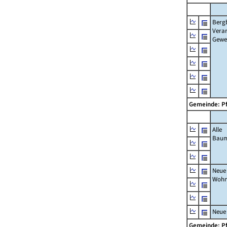
Berg
Verar
Gewe
Gemeinde: P
Alle
Bau
Neue
Wohn
Neue
Gemeinde: P