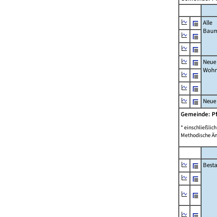
Alle
Bau
Neue
Wohn
Neue
Gemeinde: P
* einschließli
Methodische Än
Best