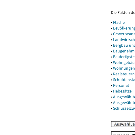
Die Fakten d
▾
Fläche
▾
Bevölkerun
▾
Gewerbeanz
▾
Landwirtsch
▾
Bergbau un
▾
Baugenehm
▾
Baufertigst
▾
Wohngebäu
▾
Wohnungen
▾
Realsteuern
▾
Schuldenst
▾
Personal
▾
Hebesätze
▾
Ausgewählt
▾
Ausgewählt
▾
Schlüsselz