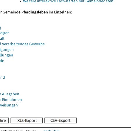
▸
Weitere interaktive Fach-Karten mit Gemeindedaten
er Gemeinde
Pferdingsleben
im Einzelnen:
g
eigen
aft
d Verarbeitendes Gewerbe
igungen
ellungen
de
and
e Ausgaben
e Einnahmen
uweisungen