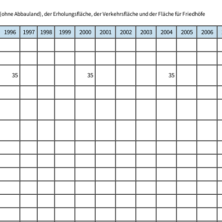
(ohne Abbauland), der Erholungsfläche, der Verkehrsfläche und der Fläche für Friedhöfe
1996
1997
1998
1999
2000
2001
2002
2003
2004
2005
2006
35
35
35