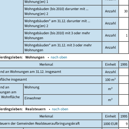
Wohnung(en) 1
Wohngebäuden (bis 2010) darunter mit ...
Anzahl
30
Wohnung(en) 2
Wohngebäuden* am 31.12. darunter mit ...
Anzahl
Wohnung(en) 2
Wohngebäuden (bis 2010) mit 3 oder mehr
Anzahl
1
Wohnungen
Wohngebäuden* am 31.12. mit 3 oder mehr
Anzahl
Wohnungen
ferdingsleben:
Wohnungen
▴
nach oben
Merkmal
Einheit
1995
and an Wohnungen am 31.12. insgesamt
Anzahl
fläche insgesamt
100 m²
and an
Wohnung
m²
ungen am
. Wohnfläche
Einwohner
m²
ferdingsleben:
Realsteuern
▴
nach oben
Merkmal
Einheit
1995
teuern der Gemeinden Realsteueraufbringungskraft
1000 EUR
9