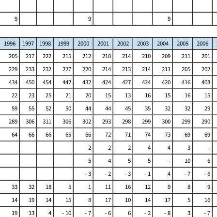
9
9
9
1996
1997
1998
1999
2000
2001
2002
2003
2004
2005
2006
205
217
222
215
212
210
214
210
209
211
201
229
233
232
227
220
214
213
214
211
205
202
434
450
454
442
432
424
427
424
420
416
403
22
23
25
21
20
15
13
16
15
16
15
59
55
52
50
44
44
45
35
32
32
29
289
306
311
306
302
293
298
299
300
299
290
64
66
66
65
66
72
71
74
73
69
69
2
2
2
4
4
3
-
5
4
5
5
-
10
6
- 3
- 2
- 3
- 1
4
- 7
- 6
33
32
18
5
1
11
16
12
9
8
9
14
19
14
15
8
17
10
14
17
5
16
19
13
4
- 10
- 7
- 6
6
- 2
- 8
3
- 7