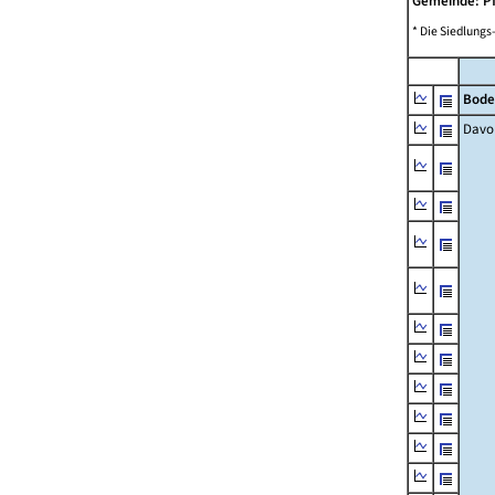
Gemeinde: P
* Die Siedlungs
Bode
Davo