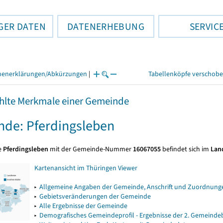
GER DATEN
DATENERHEBUNG
SERVIC
henerklärungen/Abkürzungen
|
Tabellenköpfe verschob
lte Merkmale einer Gemeinde
de: Pferdingsleben
e
Pferdingsleben
mit der Gemeinde-Nummer
16067055
befindet sich im
Lan
Kartenansicht im Thüringen Viewer
▸
Allgemeine Angaben der Gemeinde, Anschrift und Zuordnunge
▸
Gebietsveränderungen der Gemeinde
▸
Alle Ergebnisse der Gemeinde
▸
Demografisches Gemeindeprofil - Ergebnisse der 2. Gemeind