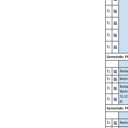
Gemeinde: P
Best
Wohn
Best
Wohn
31.12
je
Gemeinde: P
Reals