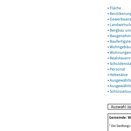
▾
Fläche
▾
Bevölkerun
▾
Gewerbeanz
▾
Landwirtsch
▾
Bergbau un
▾
Baugenehm
▾
Baufertigst
▾
Wohngebäu
▾
Wohnungen
▾
Realsteuern
▾
Schuldenst
▾
Personal
▾
Hebesätze
▾
Ausgewählt
▾
Ausgewählt
▾
Schlüsselz
Gemeinde: 
* Die Siedlungs