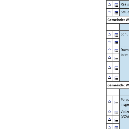
Real
Steu
Gemeinde: 
Schu
Davo
beim
Gemeinde: 
Pers
insg
Vollz
(VZÄ)