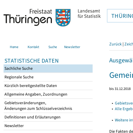
THÜRIN
Zurück
|
Zeic
Home
Kontakt
Suche
Newsletter
Ausgewäh
STATISTISCHE DATEN
Sachliche Suche
Gemei
Regionale Suche
Kürzlich bereitgestellte Daten
bis 31.12.2018
Allgemeine Angaben, Zuordnungen
Gebietsveränderungen,
▸
Gebietsv
Änderungen zum Schlüsselverzeichnis
▸
Alle Erge
Definitionen und Erläuterungen
▸
Weitere i
Newsletter
Die Fakten d