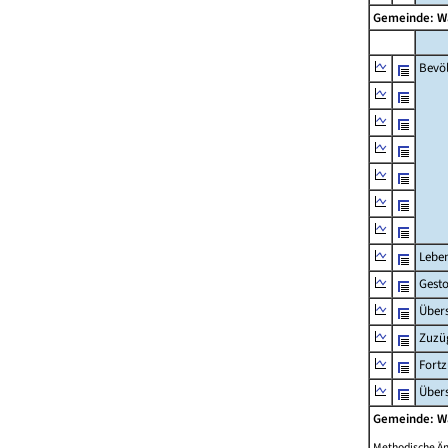
Gemeinde: 
Bevö
Lebe
Gest
Übers
Zuzü
Fort
Übers
Gemeinde: 
Methodische Ä