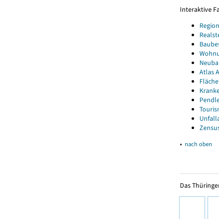
Interaktive 
Region
Realst
Baube
Wohnun
Neubau
Atlas A
Fläche
Kranke
Pendle
Touris
Unfall
Zensus
▴
nach oben
Das Thüringer