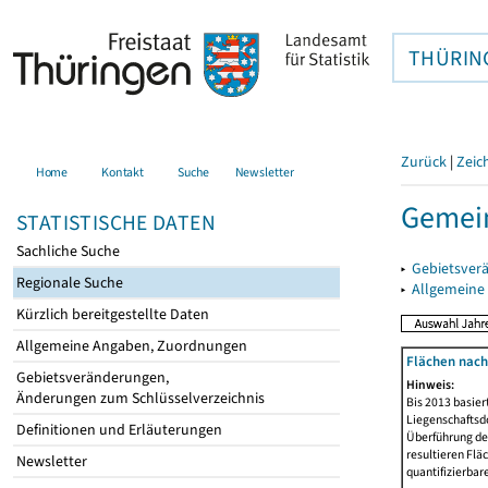
THÜRIN
Zurück
|
Zeic
Home
Kontakt
Suche
Newsletter
Gemein
STATISTISCHE DATEN
Sachliche Suche
▸
Gebietsver
Regionale Suche
▸
Allgemeine
Kürzlich bereitgestellte Daten
Allgemeine Angaben, Zuordnungen
Flächen nach
Gebietsveränderungen,
Hinweis:
Änderungen zum Schlüsselverzeichnis
Bis 2013 basie
Liegenschaftsd
Definitionen und Erläuterungen
Überführung der
resultieren Fl
Newsletter
quantifizierbar