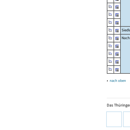
Siedl
Nachr
▴
nach oben
Das Thüringer