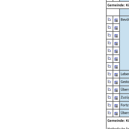
Gemeinde: K
Bevö
Lebe
Gest
Übers
Zuzü
Fort
Übers
Gemeinde: K
Methodische Ä