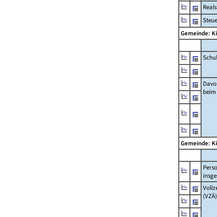
Real
Steu
Gemeinde: K
Schu
Davo
beim
Gemeinde: K
Pers
insg
Vollz
(VZÄ)