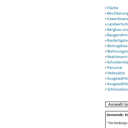
▾
Fläche
▾
Bevölkerun
▾
Gewerbeanz
▾
Landwirtsch
▾
Bergbau un
▾
Baugenehm
▾
Baufertigst
▾
Wohngebäu
▾
Wohnungen
▾
Realsteuern
▾
Schuldenst
▾
Personal
▾
Hebesätze
▾
Ausgewählt
▾
Ausgewählt
▾
Schlüsselz
Gemeinde: K
* Die Siedlungs