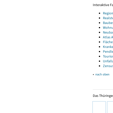
Interaktive 
Region
Realst
Baube
Wohnun
Neubau
Atlas A
Fläche
Kranke
Pendle
Touris
Unfall
Zensus
▴
nach oben
Das Thüringer