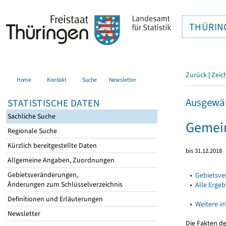
THÜRIN
Zurück
|
Zeic
Home
Kontakt
Suche
Newsletter
Ausgewäh
STATISTISCHE DATEN
Sachliche Suche
Gemein
Regionale Suche
Kürzlich bereitgestellte Daten
bis 31.12.2018
Allgemeine Angaben, Zuordnungen
Gebietsveränderungen,
▸
Gebietsv
Änderungen zum Schlüsselverzeichnis
▸
Alle Erge
Definitionen und Erläuterungen
▸
Weitere i
Newsletter
Die Fakten d