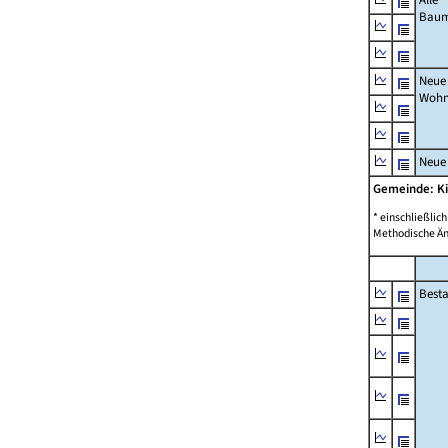
Bau
Neue
Wohn
Neue
Gemeinde: K
* einschließli
Methodische Än
Best