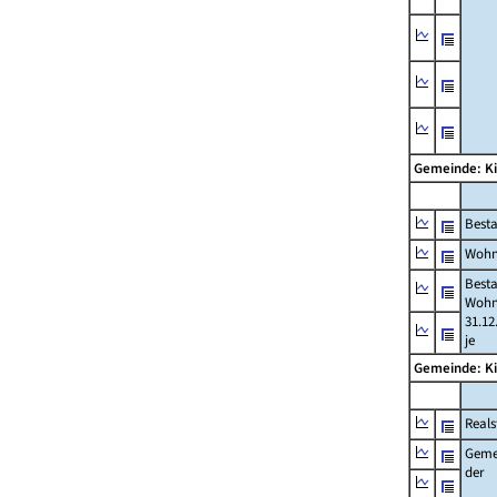
Gemeinde: K
Best
Wohn
Best
Wohn
31.12
je
Gemeinde: K
Reals
Geme
der