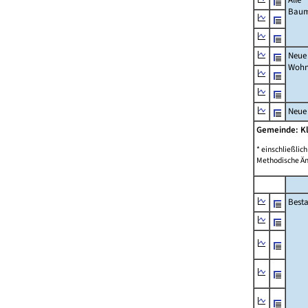
Bau
Neue
Wohn
Neue
Gemeinde: K
* einschließli
Methodische Än
Best