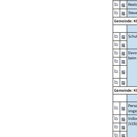
Real
Steu
Gemeinde: K
Schu
Davo
beim
Gemeinde: K
Pers
insg
Vollz
(VZÄ)