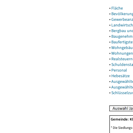
▾
Fläche
▾
Bevölkerun
▾
Gewerbeanz
▾
Landwirtsch
▾
Bergbau un
▾
Baugenehm
▾
Baufertigst
▾
Wohngebäu
▾
Wohnungen
▾
Realsteuern
▾
Schuldenst
▾
Personal
▾
Hebesätze
▾
Ausgewählt
▾
Ausgewählt
▾
Schlüsselz
Gemeinde: K
* Die Siedlungs