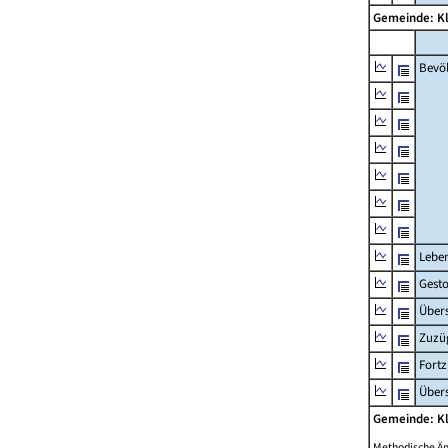
Gemeinde: K
Bevö
Lebe
Gest
Übers
Zuzü
Fort
Übers
Gemeinde: K
Methodische Ä