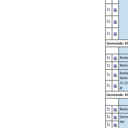
Gemeinde: K
Best
Wohn
Best
Wohn
31.12
je
Gemeinde: K
Reals
Geme
der