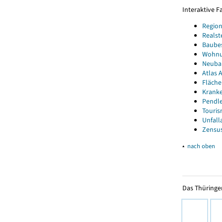
Interaktive 
Region
Realst
Baube
Wohnun
Neubau
Atlas A
Fläche
Kranke
Pendle
Touris
Unfall
Zensus
▴
nach oben
Das Thüringer