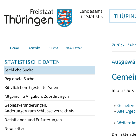
THÜRIN
Zurück
|
Zeic
Home
Kontakt
Suche
Newsletter
Ausgewäh
STATISTISCHE DATEN
Sachliche Suche
Gemei
Regionale Suche
Kürzlich bereitgestellte Daten
bis 31.12.2018
Allgemeine Angaben, Zuordnungen
Gebietsveränderungen,
▸
Gebietsv
Änderungen zum Schlüsselverzeichnis
▸
Alle Erge
Definitionen und Erläuterungen
▸
Weitere i
Newsletter
Die Fakten d