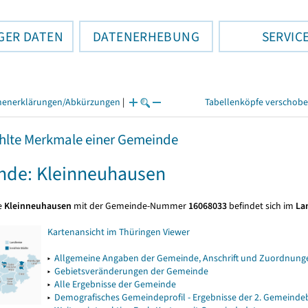
GER DATEN
DATENERHEBUNG
SERVIC
henerklärungen/Abkürzungen
|
Tabellenköpfe verschob
lte Merkmale einer Gemeinde
nde: Kleinneuhausen
e
Kleinneuhausen
mit der Gemeinde-Nummer
16068033
befindet sich im
La
Kartenansicht im Thüringen Viewer
▸
Allgemeine Angaben der Gemeinde, Anschrift und Zuordnunge
▸
Gebietsveränderungen der Gemeinde
▸
Alle Ergebnisse der Gemeinde
▸
Demografisches Gemeindeprofil - Ergebnisse der 2. Gemeind