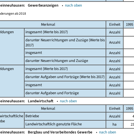
leinneuhausen:
Gewerbeanzeigen
▴
nach oben
nderungen ab 2018
Merkmal
Einheit
1995
ldungen
insgesamt (Werte bis 2017)
Anzahl
darunter Neuerrichtungen und Zuzüge (Werte bis
Anzahl
2017)
insgesamt
Anzahl
darunter Neuerrichtungen und Zuzüge
Anzahl
ldungen
insgesamt (Werte bis 2017)
Anzahl
darunter Aufgaben und Fortzüge (Werte bis 2017)
Anzahl
insgesamt
Anzahl
darunter Aufgaben und Fortzüge
Anzahl
leinneuhausen:
Landwirtschaft
▴
nach oben
Merkmal
Einheit
1995
irtschaftliche
Betriebe
Anzahl
ebe
Landwirtschaftlich genutzte Fläche
ha
2
leinneuhausen:
Bergbau und Verarbeitendes Gewerbe
▴
nach oben