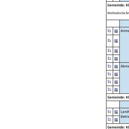
Gemeinde: K
Methodische Ä
Anme
Abme
Gemeinde: K
Landw
Betri
Gemeinde: K