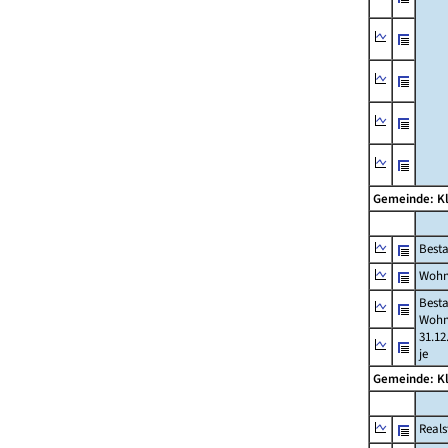
Gemeinde: K
Best
Wohn
Best
Wohn
31.12
je
Gemeinde: K
Reals