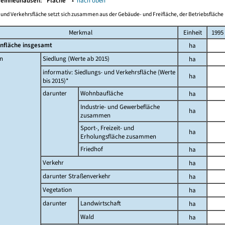
leinneuhausen:
Fläche
▴
nach oben
-und Verkehrsfläche setzt sich zusammen aus der Gebäude- und Freifläche, der Betriebsfläche 
Merkmal
Einheit
1995
nfläche insgesamt
ha
n
Siedlung (Werte ab 2015)
ha
informativ: Siedlungs- und Verkehrsfläche (Werte
ha
bis 2015)*
darunter
Wohnbaufläche
ha
Industrie- und Gewerbefläche
ha
zusammen
Sport-, Freizeit- und
ha
Erholungsfläche zusammen
Friedhof
ha
Verkehr
ha
darunter Straßenverkehr
ha
Vegetation
ha
darunter
Landwirtschaft
ha
Wald
ha