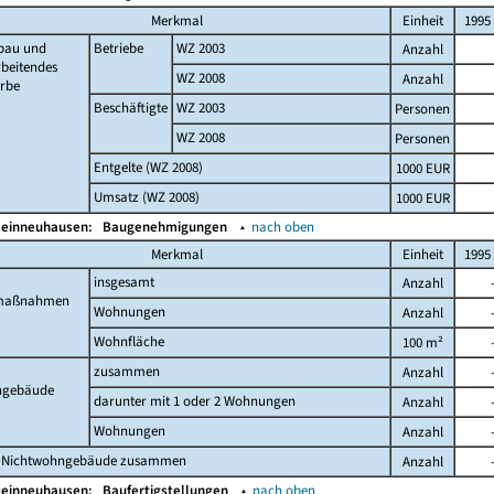
Merkmal
Einheit
1995
bau und
Betriebe
WZ 2003
Anzahl
beitendes
WZ 2008
Anzahl
rbe
Beschäftigte
WZ 2003
Personen
WZ 2008
Personen
Entgelte (WZ 2008)
1000 EUR
Umsatz (WZ 2008)
1000 EUR
leinneuhausen:
Baugenehmigungen
▴
nach oben
Merkmal
Einheit
1995
insgesamt
Anzahl
maßnahmen
Wohnungen
Anzahl
Wohnfläche
100 m²
zusammen
Anzahl
gebäude
darunter mit 1 oder 2 Wohnungen
Anzahl
Wohnungen
Anzahl
 Nichtwohngebäude zusammen
Anzahl
leinneuhausen:
Baufertigstellungen
▴
nach oben