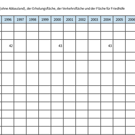
(ohne Abbauland), der Erholungsfläche, der Verkehrsfläche und der Fläche für Friedhöfe
1996
1997
1998
1999
2000
2001
2002
2003
2004
2005
200
42
43
43