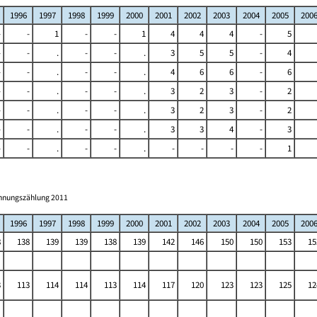
1996
1997
1998
1999
2000
2001
2002
2003
2004
2005
200
-
-
1
-
-
1
4
4
4
-
5
-
-
.
-
-
.
3
5
5
-
4
-
-
.
-
-
.
4
6
6
-
6
-
-
.
-
-
.
3
2
3
-
2
-
-
.
-
-
.
3
2
3
-
2
-
-
.
-
-
.
3
3
4
-
3
-
-
.
-
-
.
-
-
-
-
1
ohnungszählung 2011
1996
1997
1998
1999
2000
2001
2002
2003
2004
2005
200
8
138
139
139
138
139
142
146
150
150
153
15
3
113
114
114
113
114
117
120
123
123
125
12