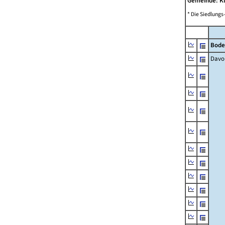
Gemeinde: K
* Die Siedlungs
Bode
Davo