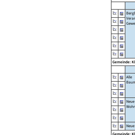
Berg
Verar
Gewe
Gemeinde: K
Alle
Bau
Neue
Wohn
Neue
Gemeinde: K