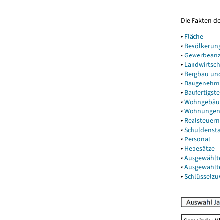
Die Fakten d
▾
Fläche
▾
Bevölkerun
▾
Gewerbeanz
▾
Landwirtsch
▾
Bergbau un
▾
Baugenehm
▾
Baufertigst
▾
Wohngebäu
▾
Wohnungen
▾
Realsteuern
▾
Schuldenst
▾
Personal
▾
Hebesätze
▾
Ausgewählt
▾
Ausgewählt
▾
Schlüsselz