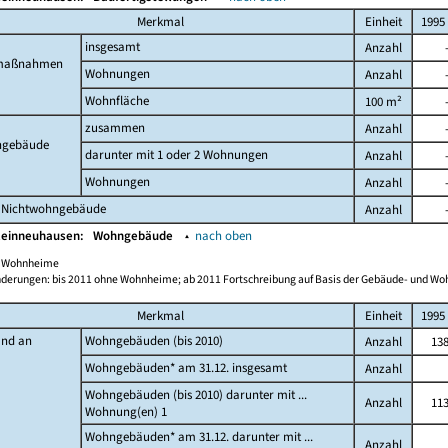
Merkmal
Einheit
1995
insgesamt
Anzahl
maßnahmen
Wohnungen
Anzahl
Wohnfläche
100 m²
zusammen
Anzahl
gebäude
darunter mit 1 oder 2 Wohnungen
Anzahl
Wohnungen
Anzahl
 Nichtwohngebäude
Anzahl
leinneuhausen:
Wohngebäude
▴
nach oben
ch Wohnheime
derungen: bis 2011 ohne Wohnheime; ab 2011 Fortschreibung auf Basis der Gebäude- und W
Merkmal
Einheit
1995
and an
Wohngebäuden (bis 2010)
Anzahl
13
Wohngebäuden* am 31.12. insgesamt
Anzahl
Wohngebäuden (bis 2010) darunter mit ...
Anzahl
11
Wohnung(en) 1
Wohngebäuden* am 31.12. darunter mit ...
Anzahl