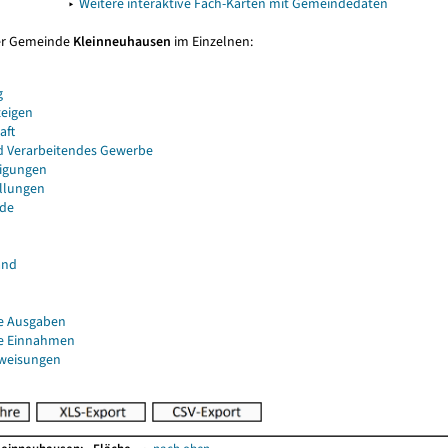
▸
Weitere interaktive Fach-Karten mit Gemeindedaten
er Gemeinde
Kleinneuhausen
im Einzelnen:
g
eigen
aft
d Verarbeitendes Gewerbe
igungen
ellungen
de
and
e Ausgaben
e Einnahmen
uweisungen