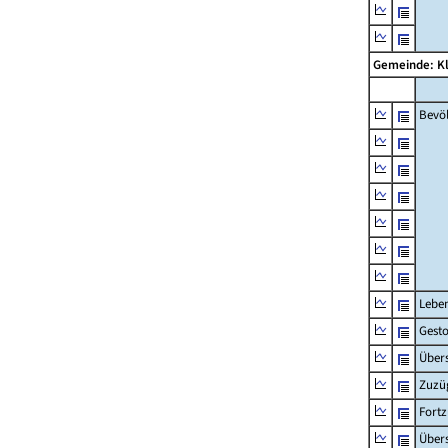
Gemeinde: K
Bevö
Lebe
Gest
Übers
Zuzü
Fort
Übers