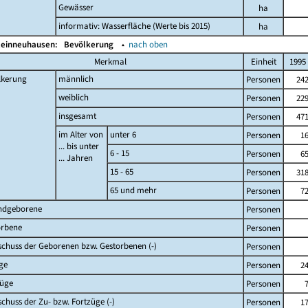
Gewässer
ha
informativ: Wasserfläche (Werte bis 2015)
ha
leinneuhausen:
Bevölkerung
▴
nach oben
Merkmal
Einheit
1995
lkerung
männlich
Personen
24
weiblich
Personen
22
insgesamt
Personen
47
im Alter von
unter 6
Personen
1
... bis unter
6 - 15
Personen
6
... Jahren
15 - 65
Personen
31
65 und mehr
Personen
7
ndgeborene
Personen
orbene
Personen
chuss der Geborenen bzw. Gestorbenen (-)
Personen
ge
Personen
2
züge
Personen
chuss der Zu- bzw. Fortzüge (-)
Personen
1