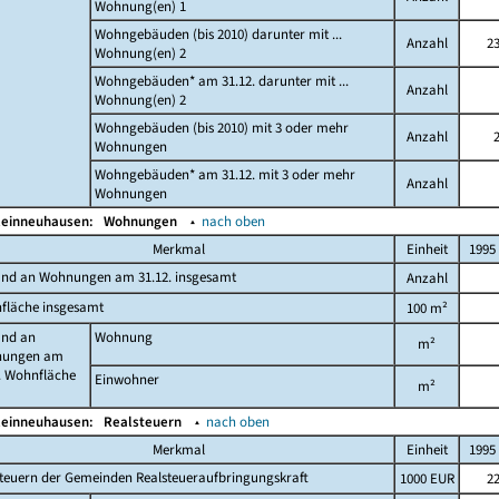
Wohnung(en) 1
Wohngebäuden (bis 2010) darunter mit ...
Anzahl
2
Wohnung(en) 2
Wohngebäuden* am 31.12. darunter mit ...
Anzahl
Wohnung(en) 2
Wohngebäuden (bis 2010) mit 3 oder mehr
Anzahl
Wohnungen
Wohngebäuden* am 31.12. mit 3 oder mehr
Anzahl
Wohnungen
leinneuhausen:
Wohnungen
▴
nach oben
Merkmal
Einheit
1995
and an Wohnungen am 31.12. insgesamt
Anzahl
fläche insgesamt
100 m²
and an
Wohnung
m²
ungen am
. Wohnfläche
Einwohner
m²
leinneuhausen:
Realsteuern
▴
nach oben
Merkmal
Einheit
1995
teuern der Gemeinden Realsteueraufbringungskraft
1000 EUR
2