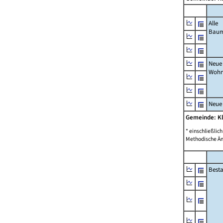
Alle
Bau
Neue
Wohn
Neue
Gemeinde: K
* einschließli
Methodische Än
Best