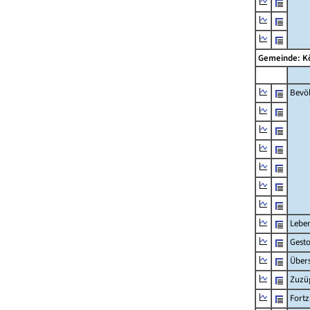
Gemeinde: K
Bevö
Lebe
Gest
Übers
Zuzü
Fort