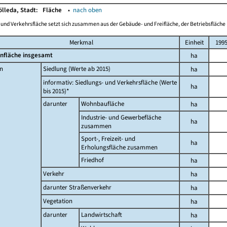
ölleda, Stadt:
Fläche
▴
nach oben
-und Verkehrsfläche setzt sich zusammen aus der Gebäude- und Freifläche, der Betriebsfläche 
Merkmal
Einheit
199
nfläche insgesamt
ha
n
Siedlung (Werte ab 2015)
ha
informativ: Siedlungs- und Verkehrsfläche (Werte
ha
bis 2015)*
darunter
Wohnbaufläche
ha
Industrie- und Gewerbefläche
ha
zusammen
Sport-, Freizeit- und
ha
Erholungsfläche zusammen
Friedhof
ha
Verkehr
ha
darunter Straßenverkehr
ha
Vegetation
ha
darunter
Landwirtschaft
ha