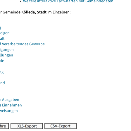
▸
Weitere interaktive Fach-Karten mit Gemeindedaten
er Gemeinde
Kölleda, Stadt
im Einzelnen:
g
eigen
aft
d Verarbeitendes Gewerbe
igungen
ellungen
de
ng
and
e Ausgaben
e Einnahmen
uweisungen