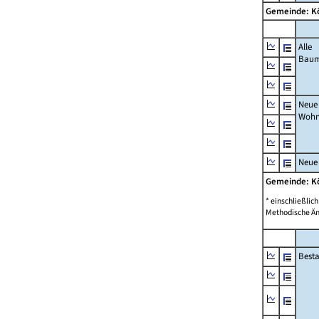
Gemeinde: K
Alle
Bau
Neue
Wohn
Neue
Gemeinde: K
* einschließli
Methodische Än
Best