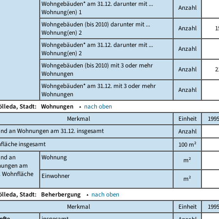
Wohngebäuden* am 31.12. darunter mit ...
Anzahl
Wohnung(en) 1
Wohngebäuden (bis 2010) darunter mit ...
Anzahl
1
Wohnung(en) 2
Wohngebäuden* am 31.12. darunter mit ...
Anzahl
Wohnung(en) 2
Wohngebäuden (bis 2010) mit 3 oder mehr
Anzahl
2
Wohnungen
Wohngebäuden* am 31.12. mit 3 oder mehr
Anzahl
Wohnungen
ölleda, Stadt:
Wohnungen
▴
nach oben
Merkmal
Einheit
199
and an Wohnungen am 31.12. insgesamt
Anzahl
fläche insgesamt
100 m²
and an
Wohnung
m²
ungen am
. Wohnfläche
Einwohner
m²
ölleda, Stadt:
Beherbergung
▴
nach oben
Merkmal
Einheit
199
nfte
insgesamt