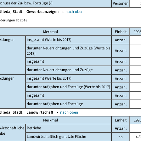
chuss der Zu- bzw. Fortzüge (-)
Personen
ölleda, Stadt:
Gewerbeanzeigen
▴
nach oben
nderungen ab 2018
Merkmal
Einheit
199
ldungen
insgesamt (Werte bis 2017)
Anzahl
darunter Neuerrichtungen und Zuzüge (Werte bis
Anzahl
2017)
insgesamt
Anzahl
darunter Neuerrichtungen und Zuzüge
Anzahl
ldungen
insgesamt (Werte bis 2017)
Anzahl
darunter Aufgaben und Fortzüge (Werte bis 2017)
Anzahl
insgesamt
Anzahl
darunter Aufgaben und Fortzüge
Anzahl
ölleda, Stadt:
Landwirtschaft
▴
nach oben
Merkmal
Einheit
199
irtschaftliche
Betriebe
Anzahl
ebe
Landwirtschaftlich genutzte Fläche
ha
4 8