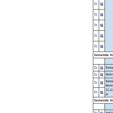
Gemeinde: K
Best
Wohn
Best
Wohn
31.12
je
Gemeinde: K
Ankü