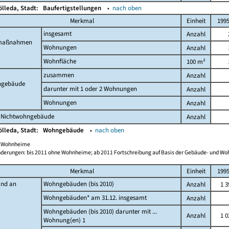
ölleda, Stadt:
Baufertigstellungen
▴
nach oben
Merkmal
Einheit
199
insgesamt
Anzahl
maßnahmen
Wohnungen
Anzahl
Wohnfläche
100 m²
zusammen
Anzahl
gebäude
darunter mit 1 oder 2 Wohnungen
Anzahl
Wohnungen
Anzahl
 Nichtwohngebäude
Anzahl
ölleda, Stadt:
Wohngebäude
▴
nach oben
ch Wohnheime
derungen: bis 2011 ohne Wohnheime; ab 2011 Fortschreibung auf Basis der Gebäude- und W
Merkmal
Einheit
199
and an
Wohngebäuden (bis 2010)
Anzahl
1 3
Wohngebäuden* am 31.12. insgesamt
Anzahl
Wohngebäuden (bis 2010) darunter mit ...
Anzahl
1 0
Wohnung(en) 1