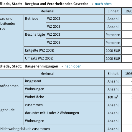
ölleda, Stadt:
Bergbau und Verarbeitendes Gewerbe
▴
nach oben
Merkmal
Einheit
199
bau und
Betriebe
WZ 2003
Anzahl
beitendes
WZ 2008
Anzahl
rbe
Beschäftigte
WZ 2003
Personen
WZ 2008
Personen
Entgelte (WZ 2008)
1000 EUR
Umsatz (WZ 2008)
1000 EUR
ölleda, Stadt:
Baugenehmigungen
▴
nach oben
Merkmal
Einheit
199
insgesamt
Anzahl
maßnahmen
Wohnungen
Anzahl
Wohnfläche
100 m²
zusammen
Anzahl
gebäude
darunter mit 1 oder 2 Wohnungen
Anzahl
Wohnungen
Anzahl
 Nichtwohngebäude zusammen
Anzahl