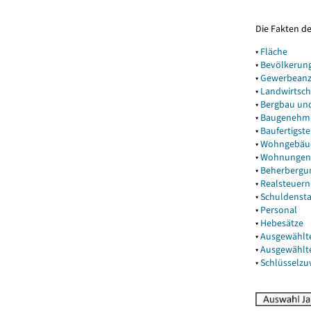
Die Fakten d
▾
Fläche
▾
Bevölkerun
▾
Gewerbeanz
▾
Landwirtsch
▾
Bergbau un
▾
Baugenehm
▾
Baufertigst
▾
Wohngebäu
▾
Wohnungen
▾
Beherbergu
▾
Realsteuern
▾
Schuldenst
▾
Personal
▾
Hebesätze
▾
Ausgewählt
▾
Ausgewählt
▾
Schlüsselz