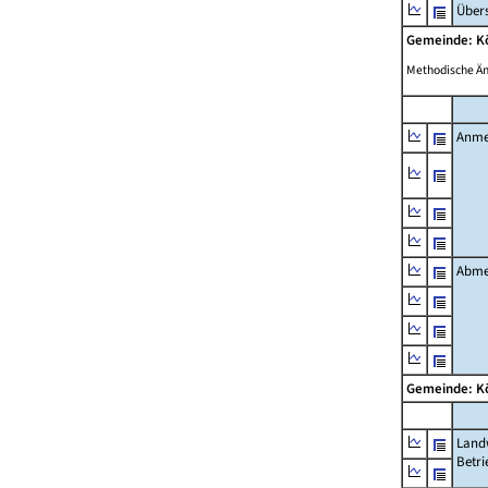
Übers
Gemeinde: K
Methodische Ä
Anme
Abme
Gemeinde: K
Landw
Betri