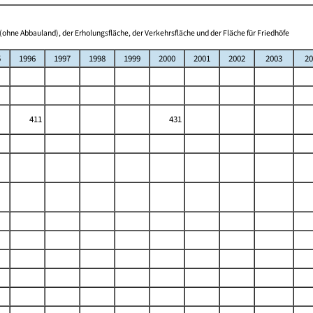
(ohne Abbauland), der Erholungsfläche, der Verkehrsfläche und der Fläche für Friedhöfe
5
1996
1997
1998
1999
2000
2001
2002
2003
20
411
431