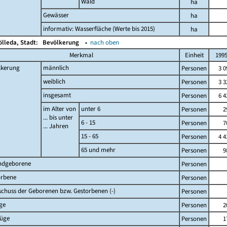
Wald
ha
Gewässer
ha
informativ: Wasserfläche (Werte bis 2015)
ha
ölleda, Stadt:
Bevölkerung
▴
nach oben
Merkmal
Einheit
199
lkerung
männlich
Personen
3 0
weiblich
Personen
3 3
insgesamt
Personen
6 4
im Alter von
unter 6
Personen
2
... bis unter
6 - 15
Personen
7
... Jahren
15 - 65
Personen
4 4
65 und mehr
Personen
9
ndgeborene
Personen
orbene
Personen
chuss der Geborenen bzw. Gestorbenen (-)
Personen
ge
Personen
2
züge
Personen
1