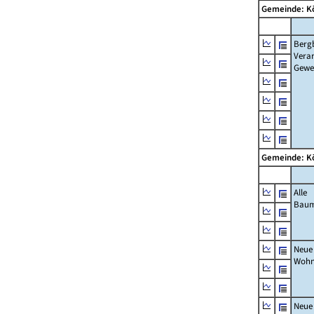
Gemeinde: K
Berg
Verar
Gewe
Gemeinde: K
Alle
Bau
Neue
Wohn
Neue