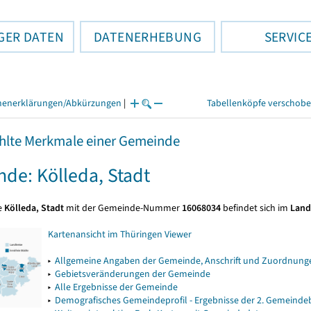
GER DATEN
DATENERHEBUNG
SERVIC
henerklärungen/Abkürzungen
|
Tabellenköpfe verschob
lte Merkmale einer Gemeinde
de: Kölleda, Stadt
e
Kölleda, Stadt
mit der Gemeinde-Nummer
16068034
befindet sich im
Land
Kartenansicht im Thüringen Viewer
▸
Allgemeine Angaben der Gemeinde, Anschrift und Zuordnunge
▸
Gebietsveränderungen der Gemeinde
▸
Alle Ergebnisse der Gemeinde
▸
Demografisches Gemeindeprofil - Ergebnisse der 2. Gemeind