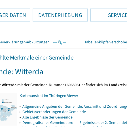
GER DATEN
DATENERHEBUNG
SERVIC
henerklärungen/Abkürzungen
|
Tabellenköpfe verschob
lte Merkmale einer Gemeinde
de: Witterda
e
Witterda
mit der Gemeinde-Nummer
16068061
befindet sich im
Landkreis
Kartenansicht im Thüringen Viewer
▸
Allgemeine Angaben der Gemeinde, Anschrift und Zuordnunge
▸
Gebietsveränderungen der Gemeinde
▸
Alle Ergebnisse der Gemeinde
▸
Demografisches Gemeindeprofil - Ergebnisse der 2. Gemeind