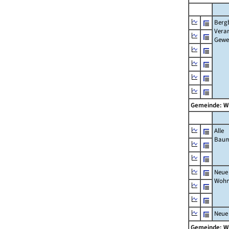
Berg
Verar
Gewe
Gemeinde: W
Alle
Bau
Neue
Wohn
Neue
Gemeinde: W