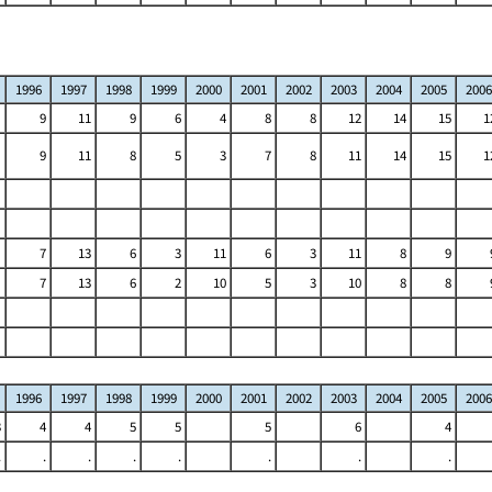
1996
1997
1998
1999
2000
2001
2002
2003
2004
2005
2006
9
11
9
6
4
8
8
12
14
15
1
9
11
8
5
3
7
8
11
14
15
1
7
13
6
3
11
6
3
11
8
9
7
13
6
2
10
5
3
10
8
8
1996
1997
1998
1999
2000
2001
2002
2003
2004
2005
2006
3
4
4
5
5
5
6
4
.
.
.
.
.
.
.
.