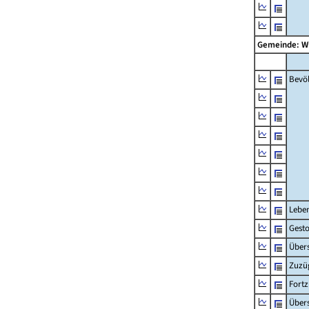
Gemeinde: W
Bevö
Lebe
Gest
Übers
Zuzü
Fort
Übers