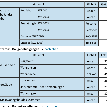
Merkmal
Einheit
1995
bau und
Betriebe
WZ 2003
Anzahl
beitendes
WZ 2008
Anzahl
rbe
Beschäftigte
WZ 2003
Personen
WZ 2008
Personen
Entgelte (WZ 2008)
1000 EUR
Umsatz (WZ 2008)
1000 EUR
itterda:
Baugenehmigungen
▴
nach oben
Merkmal
Einheit
1995
insgesamt
Anzahl
3
maßnahmen
Wohnungen
Anzahl
3
Wohnfläche
100 m²
4
zusammen
Anzahl
2
gebäude
darunter mit 1 oder 2 Wohnungen
Anzahl
2
Wohnungen
Anzahl
3
 Nichtwohngebäude zusammen
Anzahl
itterda:
Baufertigstellungen
▴
nach oben