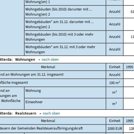
Wohnung(en) 1
Wohngebäuden (bis 2010) darunter mit ...
Anzahl
6
Wohnung(en) 2
Wohngebäuden* am 31.12. darunter mit ...
Anzahl
Wohnung(en) 2
Wohngebäuden (bis 2010) mit 3 oder mehr
Anzahl
1
Wohnungen
Wohngebäuden* am 31.12. mit 3 oder mehr
Anzahl
Wohnungen
itterda:
Wohnungen
▴
nach oben
Merkmal
Einheit
1995
and an Wohnungen am 31.12. insgesamt
Anzahl
fläche insgesamt
100 m²
and an
Wohnung
m²
ungen am
. Wohnfläche
Einwohner
m²
itterda:
Realsteuern
▴
nach oben
Merkmal
Einheit
1995
teuern der Gemeinden Realsteueraufbringungskraft
1000 EUR
13