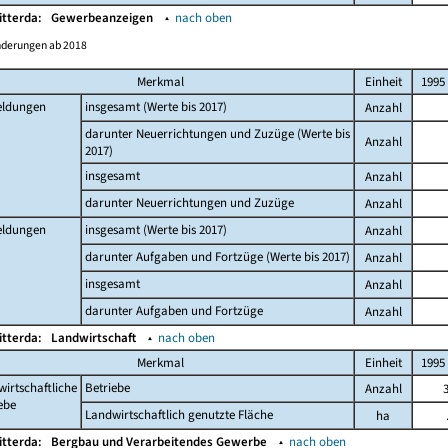
itterda:
Gewerbeanzeigen
▴
nach oben
nderungen ab 2018
Merkmal
Einheit
1995
ldungen
insgesamt (Werte bis 2017)
Anzahl
darunter Neuerrichtungen und Zuzüge (Werte bis
Anzahl
2017)
insgesamt
Anzahl
darunter Neuerrichtungen und Zuzüge
Anzahl
ldungen
insgesamt (Werte bis 2017)
Anzahl
darunter Aufgaben und Fortzüge (Werte bis 2017)
Anzahl
insgesamt
Anzahl
darunter Aufgaben und Fortzüge
Anzahl
itterda:
Landwirtschaft
▴
nach oben
Merkmal
Einheit
1995
irtschaftliche
Betriebe
Anzahl
ebe
Landwirtschaftlich genutzte Fläche
ha
itterda:
Bergbau und Verarbeitendes Gewerbe
▴
nach oben