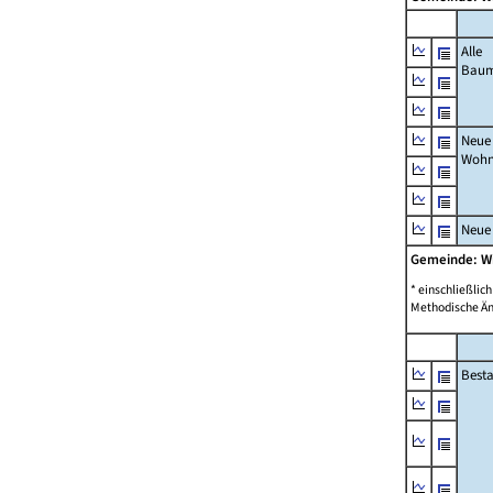
Alle
Bau
Neue
Wohn
Neue
Gemeinde: W
* einschließli
Methodische Än
Best