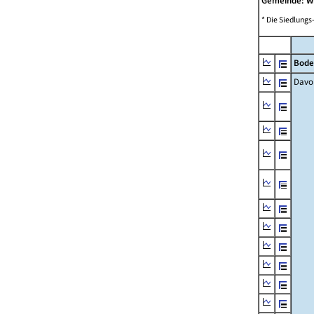
Gemeinde: W
* Die Siedlungs
Bode
Davo