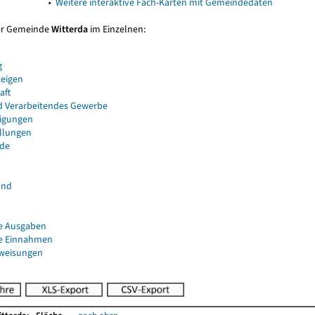
▸
Weitere interaktive Fach-Karten mit Gemeindedaten
er Gemeinde
Witterda
im Einzelnen:
g
eigen
aft
d Verarbeitendes Gewerbe
igungen
ellungen
de
and
e Ausgaben
e Einnahmen
uweisungen