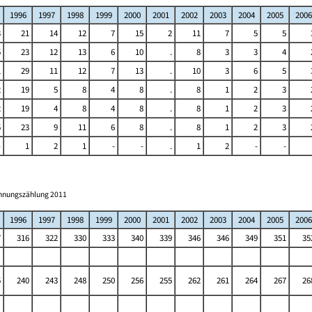
1996
1997
1998
1999
2000
2001
2002
2003
2004
2005
2006
3
21
14
12
7
15
2
11
7
5
5
5
23
12
13
6
10
.
8
3
3
4
1
29
11
12
7
13
.
10
3
6
5
2
19
5
8
4
8
.
8
1
2
3
2
19
4
8
4
8
.
8
1
2
3
5
23
9
11
6
8
.
8
1
2
3
-
1
2
1
-
-
.
1
2
-
-
ohnungszählung 2011
1996
1997
1998
1999
2000
2001
2002
2003
2004
2005
2006
7
316
322
330
333
340
339
346
346
349
351
35
5
240
243
248
250
256
255
262
261
264
267
26