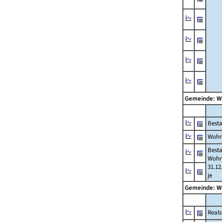
Gemeinde: W
Best
Wohn
Best
Wohn
31.12
je
Gemeinde: W
Reals