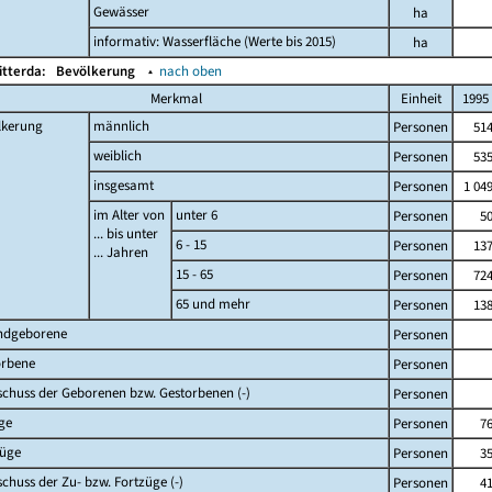
Gewässer
ha
informativ: Wasserfläche (Werte bis 2015)
ha
itterda:
Bevölkerung
▴
nach oben
Merkmal
Einheit
1995
lkerung
männlich
Personen
51
weiblich
Personen
53
insgesamt
Personen
1 04
im Alter von
unter 6
Personen
5
... bis unter
6 - 15
Personen
13
... Jahren
15 - 65
Personen
72
65 und mehr
Personen
13
ndgeborene
Personen
orbene
Personen
chuss der Geborenen bzw. Gestorbenen (-)
Personen
ge
Personen
7
züge
Personen
3
chuss der Zu- bzw. Fortzüge (-)
Personen
4