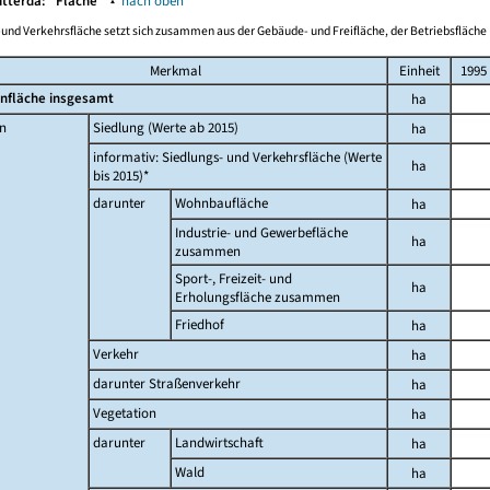
itterda:
Fläche
▴
nach oben
-und Verkehrsfläche setzt sich zusammen aus der Gebäude- und Freifläche, der Betriebsfläche 
Merkmal
Einheit
1995
nfläche insgesamt
ha
n
Siedlung (Werte ab 2015)
ha
informativ: Siedlungs- und Verkehrsfläche (Werte
ha
bis 2015)*
darunter
Wohnbaufläche
ha
Industrie- und Gewerbefläche
ha
zusammen
Sport-, Freizeit- und
ha
Erholungsfläche zusammen
Friedhof
ha
Verkehr
ha
darunter Straßenverkehr
ha
Vegetation
ha
darunter
Landwirtschaft
ha
Wald
ha