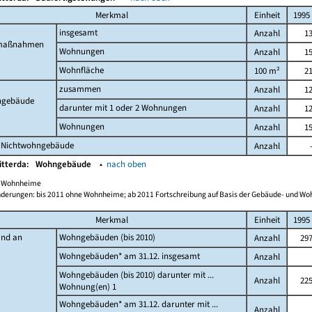
Merkmal
Einheit
1995
insgesamt
Anzahl
1
maßnahmen
Wohnungen
Anzahl
1
Wohnfläche
100 m²
2
zusammen
Anzahl
1
gebäude
darunter mit 1 oder 2 Wohnungen
Anzahl
1
Wohnungen
Anzahl
1
 Nichtwohngebäude
Anzahl
itterda:
Wohngebäude
▴
nach oben
ch Wohnheime
derungen: bis 2011 ohne Wohnheime; ab 2011 Fortschreibung auf Basis der Gebäude- und W
Merkmal
Einheit
1995
and an
Wohngebäuden (bis 2010)
Anzahl
29
Wohngebäuden* am 31.12. insgesamt
Anzahl
Wohngebäuden (bis 2010) darunter mit ...
Anzahl
22
Wohnung(en) 1
Wohngebäuden* am 31.12. darunter mit ...
Anzahl