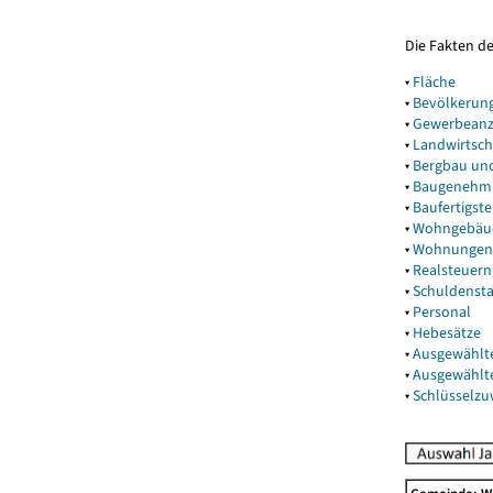
Die Fakten d
▾
Fläche
▾
Bevölkerun
▾
Gewerbeanz
▾
Landwirtsch
▾
Bergbau un
▾
Baugenehm
▾
Baufertigst
▾
Wohngebäu
▾
Wohnungen
▾
Realsteuern
▾
Schuldenst
▾
Personal
▾
Hebesätze
▾
Ausgewählt
▾
Ausgewählt
▾
Schlüsselz