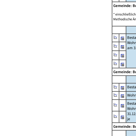
Gemeinde: B
* einschließli
Methodische Än
Best
Wohn
am 31
Gemeinde: B
Best
Wohn
Best
Wohn
31.12
je
Gemeinde: B