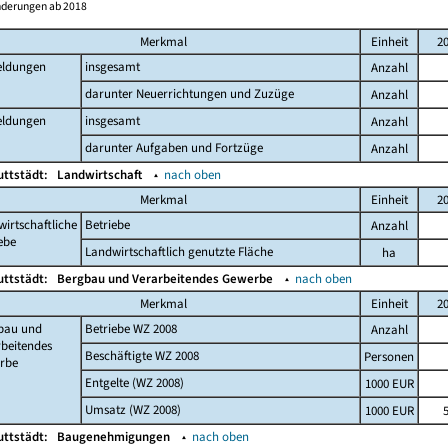
nderungen ab 2018
Merkmal
Einheit
2
ldungen
insgesamt
Anzahl
darunter Neuerrichtungen und Zuzüge
Anzahl
ldungen
insgesamt
Anzahl
darunter Aufgaben und Fortzüge
Anzahl
uttstädt:
Landwirtschaft
▴
nach oben
Merkmal
Einheit
2
irtschaftliche
Betriebe
Anzahl
ebe
Landwirtschaftlich genutzte Fläche
ha
uttstädt:
Bergbau und Verarbeitendes Gewerbe
▴
nach oben
Merkmal
Einheit
2
bau und
Betriebe WZ 2008
Anzahl
beitendes
Beschäftigte WZ 2008
Personen
rbe
Entgelte (WZ 2008)
1000 EUR
Umsatz (WZ 2008)
1000 EUR
uttstädt:
Baugenehmigungen
▴
nach oben