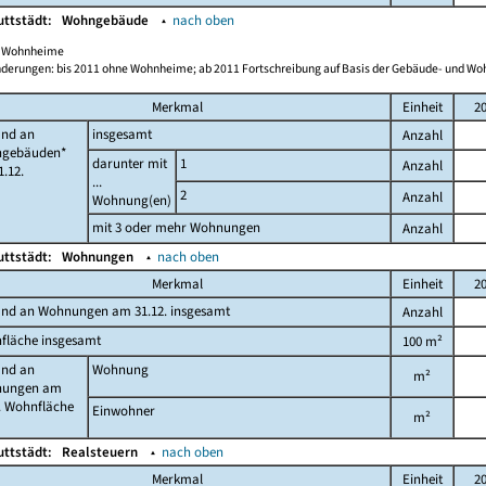
uttstädt:
Wohngebäude
▴
nach oben
ch Wohnheime
derungen: bis 2011 ohne Wohnheime; ab 2011 Fortschreibung auf Basis der Gebäude- und W
Merkmal
Einheit
2
and an
insgesamt
Anzahl
gebäuden*
darunter mit
1
Anzahl
.12.
...
2
Anzahl
Wohnung(en)
mit 3 oder mehr Wohnungen
Anzahl
uttstädt:
Wohnungen
▴
nach oben
Merkmal
Einheit
2
and an Wohnungen am 31.12. insgesamt
Anzahl
fläche insgesamt
100 m²
and an
Wohnung
m²
ungen am
. Wohnfläche
Einwohner
m²
uttstädt:
Realsteuern
▴
nach oben
Merkmal
Einheit
2