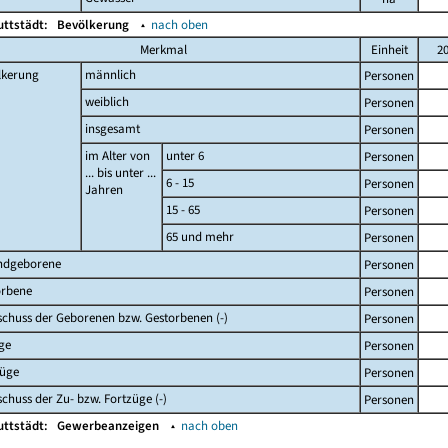
uttstädt:
Bevölkerung
▴
nach oben
Merkmal
Einheit
2
lkerung
männlich
Personen
weiblich
Personen
insgesamt
Personen
im Alter von
unter 6
Personen
... bis unter ...
6 - 15
Personen
Jahren
15 - 65
Personen
65 und mehr
Personen
ndgeborene
Personen
orbene
Personen
chuss der Geborenen bzw. Gestorbenen (-)
Personen
ge
Personen
züge
Personen
chuss der Zu- bzw. Fortzüge (-)
Personen
uttstädt:
Gewerbeanzeigen
▴
nach oben