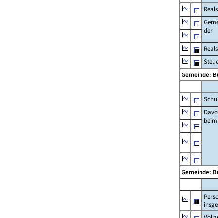
Reals
Geme
der
Real
Steu
Gemeinde: B
Schu
Davo
beim
Gemeinde: B
Pers
insg
Vollz