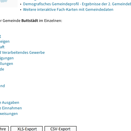
▸
Demografisches Gemeindeprofil - Ergebnisse der 2. Gemeind
▸
Weitere interaktive Fach-Karten mit Gemeindedaten
er Gemeinde
Buttstädt
im Einzelnen:
g
eigen
aft
d Verarbeitendes Gewerbe
igungen
ellungen
de
and
e Ausgaben
e Einnahmen
uweisungen