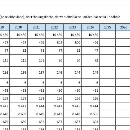
(ohne Abbauland), der Erholungsfläche, der Verkehrsfläche und der Fläche für Friedhöfe
019
2020
2021
2022
2023
2024
2025
2026
10 480
10 480
10 480
10 480
10 480
10 480
497
497
499
502
500
499
77
82
78
77
62
47
115
115
108
80
80
72
136
136
137
146
144
144
6
6
6
6
6
6
453
453
451
450
450
451
139
139
138
136
136
136
9 413
9 412
9 414
9 412
9 415
9 414
8 640
8 639
8 610
8 612
8 610
8 595
679
680
682
687
687
693
117
117
116
115
114
115