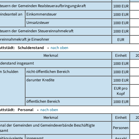
teuern der Gemeinden Realsteueraufbringungskraft
1000 EUR
indeanteil an
Einkommensteuer
1000 EUR
Umsatzsteuer
1000 EUR
steuern der Gemeinden Steuereinnahmekraft
1000 EUR
ereinnahmekraft je Einwohner
EUR
uttstädt:
Schuldenstand
▴
nach oben
Merkmal
Einheit
2
ldenstand insgesamt
1000 EUR
n Schulden
nicht-öffentlichen Bereich
1000 EUR
darunter Kredite
1000 EUR
EUR pro
Kopf
öffentlichen Bereich
1000 EUR
uttstädt:
Personal
▴
nach oben
Merkmal
Einheit
2
onal der Gemeinden und Gemeindeverbände Beschäftigte
Personen
esamt
eitäquivalente
insgesamt
Anzahl