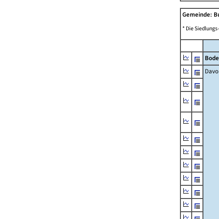
Gemeinde: B
* Die Siedlungs
Bode
Davo