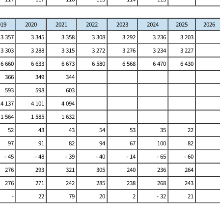
019
2020
2021
2022
2023
2024
2025
2026
3 357
3 345
3 358
3 308
3 292
3 236
3 203
3 303
3 288
3 315
3 272
3 276
3 234
3 227
6 660
6 633
6 673
6 580
6 568
6 470
6 430
366
349
344
593
598
603
4 137
4 101
4 094
1 564
1 585
1 632
52
43
43
54
53
35
22
97
91
82
94
67
100
82
- 45
- 48
- 39
- 40
- 14
- 65
- 60
276
293
321
305
240
236
264
276
271
242
285
238
268
243
-
22
79
20
2
- 32
21