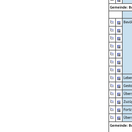
Gemeinde: B
Bevö
Lebe
Gest
Übers
Zuzü
Fort
Übers
Gemeinde: B