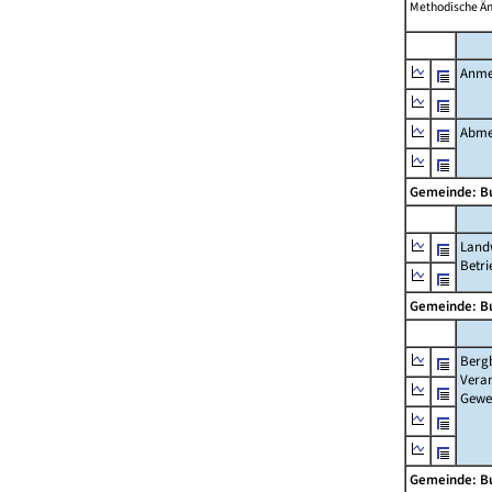
Methodische Ä
Anme
Abme
Gemeinde: B
Landw
Betri
Gemeinde: B
Berg
Verar
Gewe
Gemeinde: B