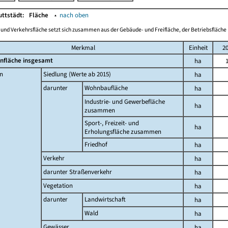
uttstädt:
Fläche
▴
nach oben
-und Verkehrsfläche setzt sich zusammen aus der Gebäude- und Freifläche, der Betriebsfläche 
Merkmal
Einheit
2
nfläche insgesamt
ha
n
Siedlung (Werte ab 2015)
ha
darunter
Wohnbaufläche
ha
Industrie- und Gewerbefläche
ha
zusammen
Sport-, Freizeit- und
ha
Erholungsfläche zusammen
Friedhof
ha
Verkehr
ha
darunter Straßenverkehr
ha
Vegetation
ha
darunter
Landwirtschaft
ha
Wald
ha
Gewässer
ha