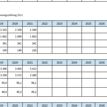
ohnungszählung 2011
019
2020
2021
2022
2023
2024
2025
2026
2 332
2 339
2 344
1 842
1 849
1 853
341
341
341
149
149
150
019
2020
2021
2022
2023
2024
2025
2026
3 396
3 405
3 412
3 258
3 272
3 280
95,9
96,1
96,1
48,9
49,3
49,2
019
2020
2021
2022
2023
2024
2025
2026