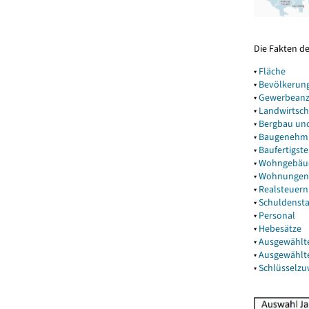
Die Fakten d
▾
Fläche
▾
Bevölkerun
▾
Gewerbeanz
▾
Landwirtsch
▾
Bergbau un
▾
Baugenehm
▾
Baufertigst
▾
Wohngebäu
▾
Wohnungen
▾
Realsteuern
▾
Schuldenst
▾
Personal
▾
Hebesätze
▾
Ausgewählt
▾
Ausgewählt
▾
Schlüsselz