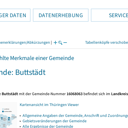
GER DATEN
DATENERHEBUNG
SERVIC
henerklärungen/Abkürzungen
|
Tabellenköpfe verschob
lte Merkmale einer Gemeinde
de: Buttstädt
e
Buttstädt
mit der Gemeinde-Nummer
16068063
befindet sich im
Landkrei
Kartenansicht im Thüringen Viewer
▸
Allgemeine Angaben der Gemeinde, Anschrift und Zuordnunge
▸
Gebietsveränderungen der Gemeinde
▸
Alle Ergebnisse der Gemeinde