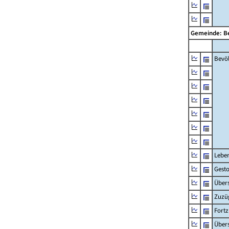
Gemeinde: B
Bevö
Lebe
Gest
Übers
Zuzü
Fort
Übers