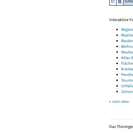
Schl
Interaktive 
Region
Realst
Baube
Wohnun
Neubau
Atlas A
Fläche
Kranke
Pendle
Touris
Unfall
Zensus
▴
nach oben
Das Thüringer