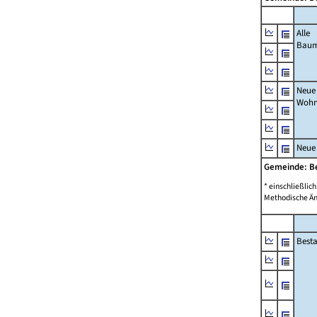
Alle
Bau
Neue
Wohn
Neue
Gemeinde: B
* einschließli
Methodische Än
Best