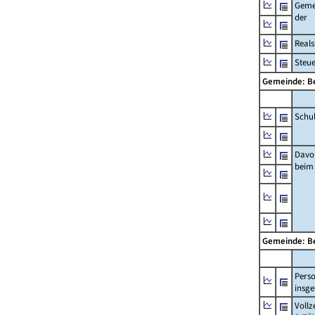
Geme
der
Real
Steu
Gemeinde: B
Schu
Davo
beim
Gemeinde: B
Pers
insg
Vollz