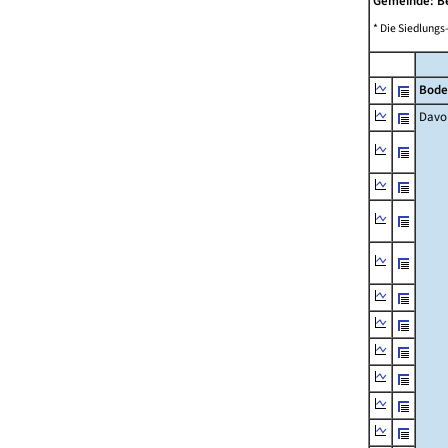
Gemeinde: B
* Die Siedlungs
Bode
Davo