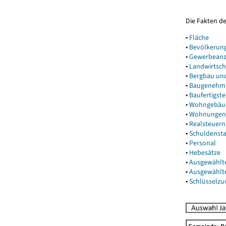
Die Fakten d
▾
Fläche
▾
Bevölkerun
▾
Gewerbeanz
▾
Landwirtsch
▾
Bergbau un
▾
Baugenehm
▾
Baufertigst
▾
Wohngebäu
▾
Wohnungen
▾
Realsteuern
▾
Schuldenst
▾
Personal
▾
Hebesätze
▾
Ausgewählt
▾
Ausgewählt
▾
Schlüsselz