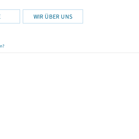
E
WIR ÜBER UNS
en?