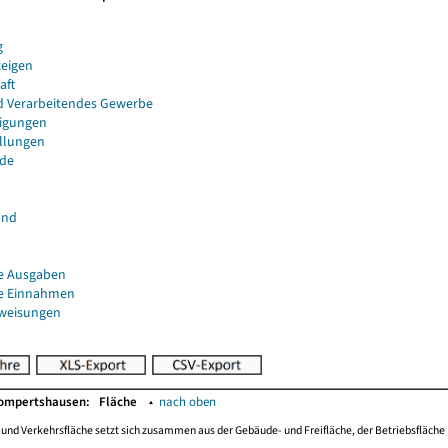
g
eigen
aft
d Verarbeitendes Gewerbe
igungen
ellungen
de
and
e Ausgaben
e Einnahmen
uweisungen
Gompertshausen:
Fläche
▴
nach oben
-und Verkehrsfläche setzt sich zusammen aus der Gebäude- und Freifläche, der Betriebsfläche 