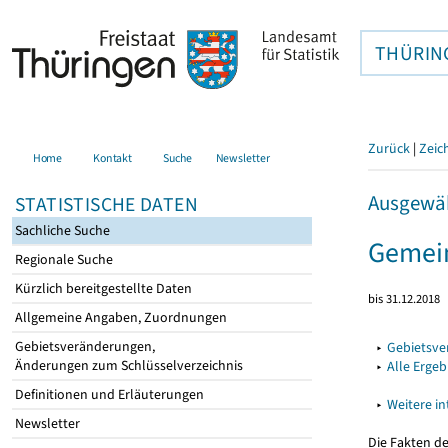
THÜRIN
Zurück
|
Zeic
Home
Kontakt
Suche
Newsletter
Ausgewäh
STATISTISCHE DATEN
Sachliche Suche
Gemei
Regionale Suche
Kürzlich bereitgestellte Daten
bis 31.12.2018
Allgemeine Angaben, Zuordnungen
Gebietsveränderungen,
▸
Gebietsv
Änderungen zum Schlüsselverzeichnis
▸
Alle Erge
Definitionen und Erläuterungen
▸
Weitere i
Newsletter
Die Fakten d