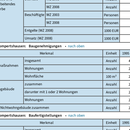
beitendes
WZ 2008
Anzahl
rbe
Beschäftigte
WZ 2003
Personen
WZ 2008
Personen
Entgelte (WZ 2008)
1000 EUR
Umsatz (WZ 2008)
1000 EUR
Gompertshausen:
Baugenehmigungen
▴
nach oben
Merkmal
Einheit
1995
insgesamt
Anzahl
maßnahmen
Wohnungen
Anzahl
Wohnfläche
100 m²
zusammen
Anzahl
gebäude
darunter mit 1 oder 2 Wohnungen
Anzahl
Wohnungen
Anzahl
 Nichtwohngebäude zusammen
Anzahl
Gompertshausen:
Baufertigstellungen
▴
nach oben
Merkmal
Einheit
1995
insgesamt