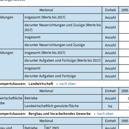
Merkmal
Einheit
1995
ldungen
insgesamt (Werte bis 2017)
Anzahl
darunter Neuerrichtungen und Zuzüge (Werte bis
Anzahl
2017)
insgesamt
Anzahl
darunter Neuerrichtungen und Zuzüge
Anzahl
ldungen
insgesamt (Werte bis 2017)
Anzahl
darunter Aufgaben und Fortzüge (Werte bis 2017)
Anzahl
insgesamt
Anzahl
darunter Aufgaben und Fortzüge
Anzahl
Gompertshausen:
Landwirtschaft
▴
nach oben
Merkmal
Einheit
1995
irtschaftliche
Betriebe
Anzahl
ebe
Landwirtschaftlich genutzte Fläche
ha
Gompertshausen:
Bergbau und Verarbeitendes Gewerbe
▴
nach oben
Merkmal
Einheit
1995
bau und
Betriebe
WZ 2003
Anzahl