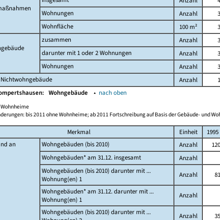
Anzahl
maßnahmen
Wohnungen
Anzahl
Wohnfläche
100 m²
zusammen
Anzahl
gebäude
darunter mit 1 oder 2 Wohnungen
Anzahl
Wohnungen
Anzahl
 Nichtwohngebäude
Anzahl
Gompertshausen:
Wohngebäude
▴
nach oben
ch Wohnheime
derungen: bis 2011 ohne Wohnheime; ab 2011 Fortschreibung auf Basis der Gebäude- und W
Merkmal
Einheit
1995
and an
Wohngebäuden (bis 2010)
Anzahl
12
Wohngebäuden* am 31.12. insgesamt
Anzahl
Wohngebäuden (bis 2010) darunter mit ...
Anzahl
8
Wohnung(en) 1
Wohngebäuden* am 31.12. darunter mit ...
Anzahl
Wohnung(en) 1
Wohngebäuden (bis 2010) darunter mit ...
Anzahl
3