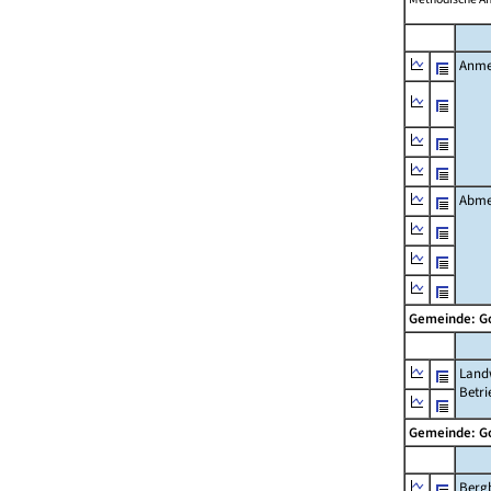
Anme
Abme
Gemeinde: 
Landw
Betri
Gemeinde: 
Berg