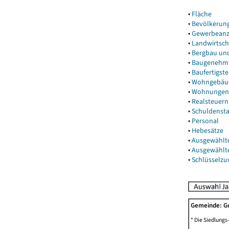
▾
Fläche
▾
Bevölkerun
▾
Gewerbeanz
▾
Landwirtsch
▾
Bergbau un
▾
Baugenehm
▾
Baufertigst
▾
Wohngebäu
▾
Wohnungen
▾
Realsteuern
▾
Schuldenst
▾
Personal
▾
Hebesätze
▾
Ausgewählt
▾
Ausgewählt
▾
Schlüsselz
Gemeinde: 
* Die Siedlungs