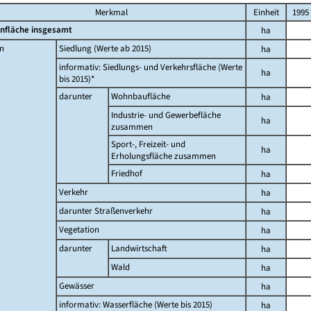
Merkmal
Einheit
1995
nfläche insgesamt
ha
n
Siedlung (Werte ab 2015)
ha
informativ: Siedlungs- und Verkehrsfläche (Werte
ha
bis 2015)*
darunter
Wohnbaufläche
ha
Industrie- und Gewerbefläche
ha
zusammen
Sport-, Freizeit- und
ha
Erholungsfläche zusammen
Friedhof
ha
Verkehr
ha
darunter Straßenverkehr
ha
Vegetation
ha
darunter
Landwirtschaft
ha
Wald
ha
Gewässer
ha
informativ: Wasserfläche (Werte bis 2015)
ha