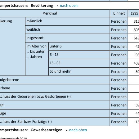
Gompertshausen:
Bevölkerung
▴
nach oben
Merkmal
Einheit
1995
lkerung
männlich
Personen
31
weiblich
Personen
30
insgesamt
Personen
61
im Alter von
unter 6
Personen
4
... bis unter
6 - 15
Personen
9
... Jahren
15 - 65
Personen
40
65 und mehr
Personen
8
ndgeborene
Personen
orbene
Personen
chuss der Geborenen bzw. Gestorbenen (-)
Personen
ge
Personen
5
züge
Personen
4
chuss der Zu- bzw. Fortzüge (-)
Personen
1
Gompertshausen:
Gewerbeanzeigen
▴
nach oben
nderungen ab 2018