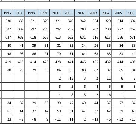
1996
1997
1998
1999
2000
2001
2002
2003
2004
2005
2006
5
330
330
321
329
321
340
342
334
329
314
304
3
307
302
297
299
292
292
289
282
288
272
267
8
637
632
618
628
613
632
631
616
617
586
571
2
40
41
39
31
31
35
34
26
35
34
38
3
98
98
86
91
70
71
64
68
63
53
44
3
419
415
414
423
428
441
445
435
432
414
405
0
80
78
79
83
84
85
88
87
87
85
84
2
13
3
2
11
6
3
6
5
6
4
5
5
3
- 4
8
- 3
- 2
6
1
-
9
84
32
29
53
39
42
49
44
37
27
34
4
61
41
37
44
50
31
47
57
42
59
49
5
23
- 9
- 8
9
- 11
11
2
- 13
- 5
- 32
- 15