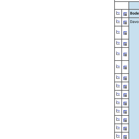
Bode
Davo