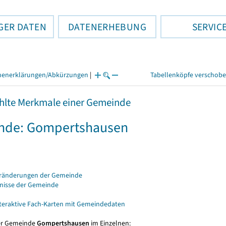
GER DATEN
DATENERHEBUNG
SERVIC
henerklärungen/Abkürzungen
|
Tabellenköpfe verschob
lte Merkmale einer Gemeinde
nde: Gompertshausen
eränderungen der Gemeinde
bnisse der Gemeinde
nteraktive Fach-Karten mit Gemeindedaten
er Gemeinde
Gompertshausen
im Einzelnen: