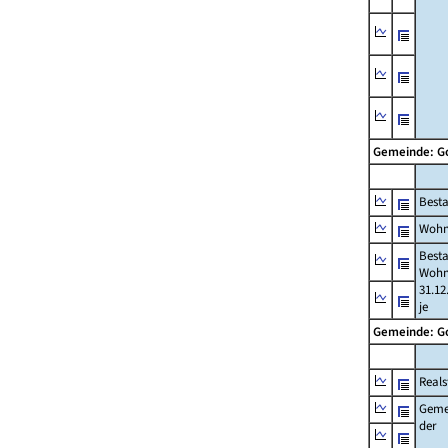
Gemeinde: 
Best
Wohn
Best
Wohn
31.12
je
Gemeinde: 
Reals
Geme
der