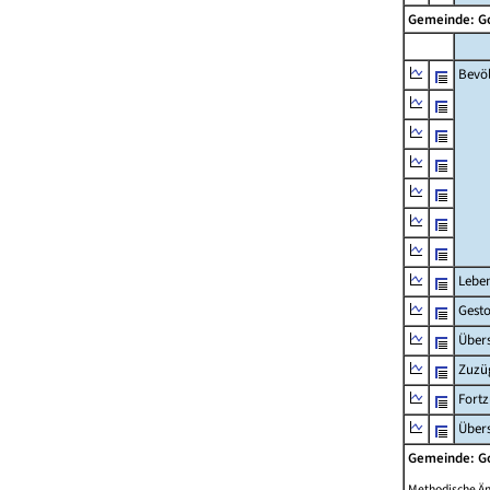
Gemeinde: 
Bevö
Lebe
Gest
Übers
Zuzü
Fort
Übers
Gemeinde: 
Methodische Ä