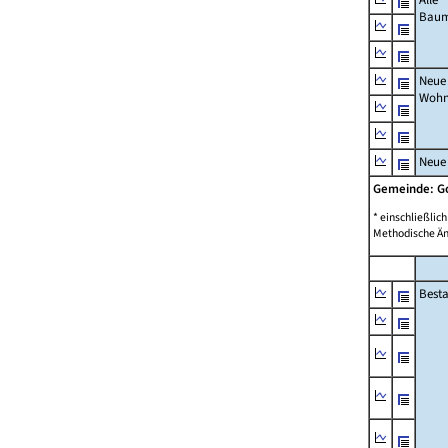
Bau
Neue
Wohn
Neue
Gemeinde: 
* einschließli
Methodische Än
Best