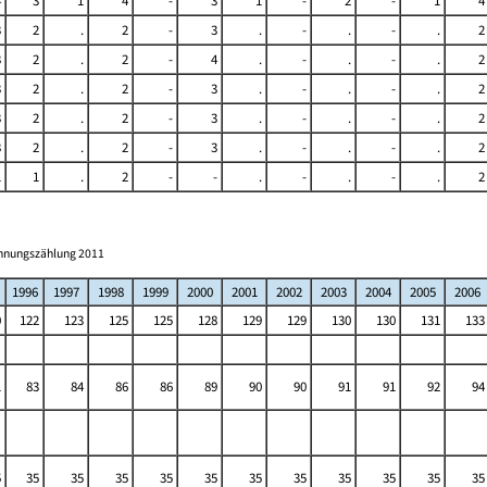
4
3
1
4
-
3
1
-
2
-
1
4
3
2
.
2
-
3
.
-
.
-
.
2
3
2
.
2
-
4
.
-
.
-
.
2
3
2
.
2
-
3
.
-
.
-
.
2
3
2
.
2
-
3
.
-
.
-
.
2
3
2
.
2
-
3
.
-
.
-
.
2
1
1
.
2
-
-
.
-
.
-
.
2
ohnungszählung 2011
1996
1997
1998
1999
2000
2001
2002
2003
2004
2005
2006
0
122
123
125
125
128
129
129
130
130
131
133
1
83
84
86
86
89
90
90
91
91
92
94
5
35
35
35
35
35
35
35
35
35
35
35