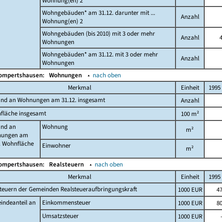
Wohnung(en) 2
Wohngebäuden* am 31.12. darunter mit ...
Anzahl
Wohnung(en) 2
Wohngebäuden (bis 2010) mit 3 oder mehr
Anzahl
Wohnungen
Wohngebäuden* am 31.12. mit 3 oder mehr
Anzahl
Wohnungen
Gompertshausen:
Wohnungen
▴
nach oben
Merkmal
Einheit
1995
and an Wohnungen am 31.12. insgesamt
Anzahl
fläche insgesamt
100 m²
and an
Wohnung
m²
ungen am
. Wohnfläche
Einwohner
m²
Gompertshausen:
Realsteuern
▴
nach oben
Merkmal
Einheit
1995
teuern der Gemeinden Realsteueraufbringungskraft
1000 EUR
4
indeanteil an
Einkommensteuer
1000 EUR
8
Umsatzsteuer
1000 EUR