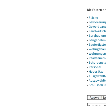
Die Fakten d
▾
Fläche
▾
Bevölkerun
▾
Gewerbeanz
▾
Landwirtsch
▾
Bergbau un
▾
Baugenehm
▾
Baufertigst
▾
Wohngebäu
▾
Wohnungen
▾
Realsteuern
▾
Schuldenst
▾
Personal
▾
Hebesätze
▾
Ausgewählt
▾
Ausgewählt
▾
Schlüsselz