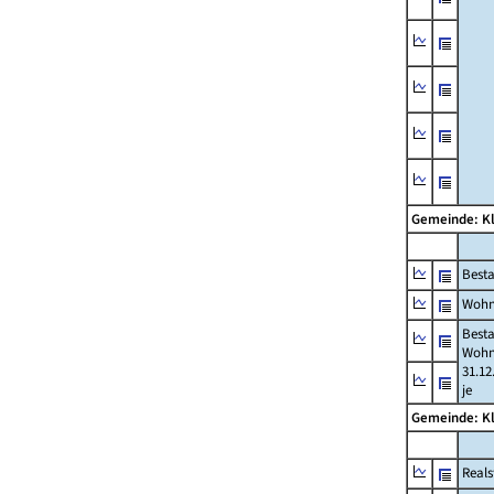
Gemeinde: K
Best
Wohn
Best
Wohn
31.12
je
Gemeinde: K
Reals