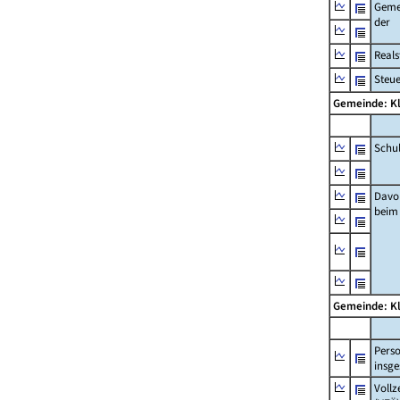
Geme
der
Real
Steu
Gemeinde: K
Schu
Davo
beim
Gemeinde: K
Pers
insg
Vollz