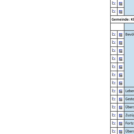
Gemeinde: K
Bevö
Lebe
Gest
Übers
Zuzü
Fort
Übers