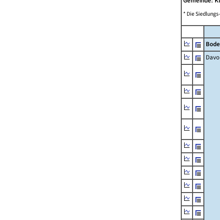
Gemeinde: K
* Die Siedlungs
Bode
Davo