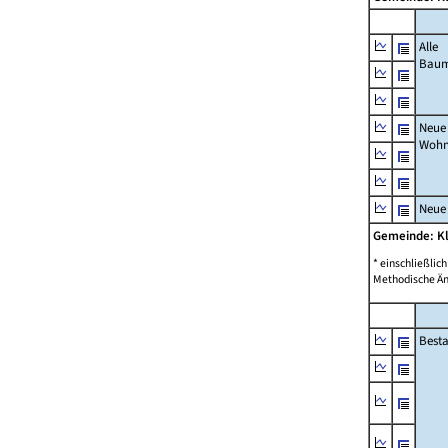
Alle
Bau
Neue
Wohn
Neue
Gemeinde: K
* einschließli
Methodische Än
Best