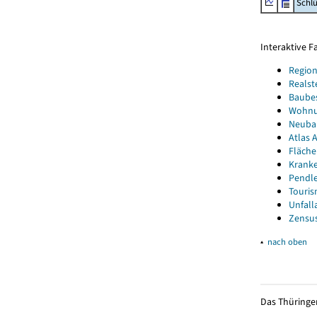
Schl
Interaktive 
Region
Realst
Baube
Wohnun
Neubau
Atlas A
Fläche
Kranke
Pendle
Touris
Unfall
Zensus
▴
nach oben
Das Thüringer