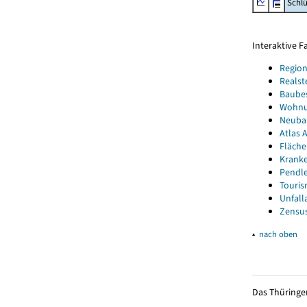
Schl
Interaktive 
Region
Realst
Baube
Wohnun
Neubau
Atlas A
Fläche
Kranke
Pendle
Touris
Unfall
Zensus
▴
nach oben
Das Thüringer