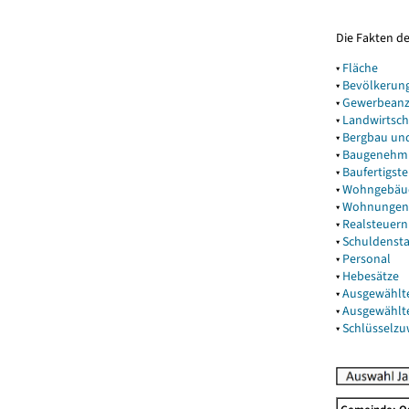
Die Fakten d
▾
Fläche
▾
Bevölkerun
▾
Gewerbeanz
▾
Landwirtsch
▾
Bergbau un
▾
Baugenehm
▾
Baufertigst
▾
Wohngebäu
▾
Wohnungen
▾
Realsteuern
▾
Schuldenst
▾
Personal
▾
Hebesätze
▾
Ausgewählt
▾
Ausgewählt
▾
Schlüsselz