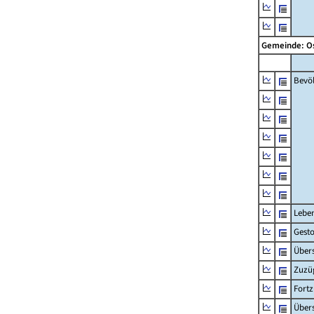
Gemeinde: O
Bevö
Lebe
Gest
Übers
Zuzü
Fort
Übers