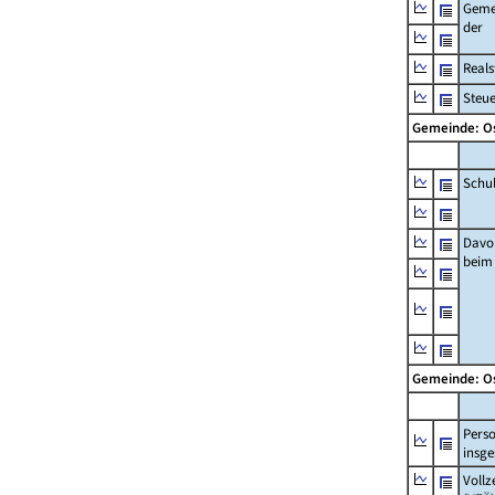
Geme
der
Real
Steu
Gemeinde: O
Schu
Davo
beim
Gemeinde: O
Pers
insg
Vollz