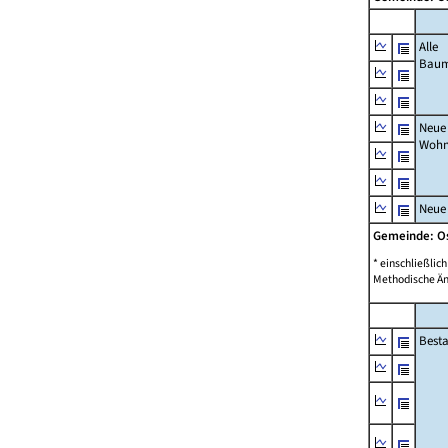
Alle
Bau
Neue
Wohn
Neue
Gemeinde: O
* einschließli
Methodische Än
Best