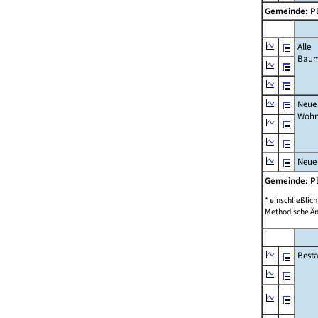
Gemeinde: P
Alle
Bau
Neue
Wohn
Neue
Gemeinde: P
* einschließli
Methodische Än
Best