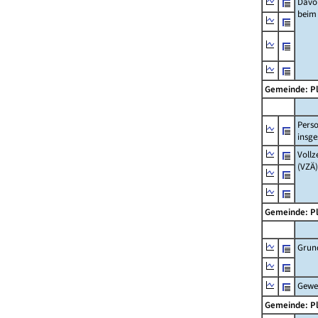
Davo
beim
Gemeinde: P
Pers
insg
Vollz
(VZÄ)
Gemeinde: P
Grun
Gewe
Gemeinde: P