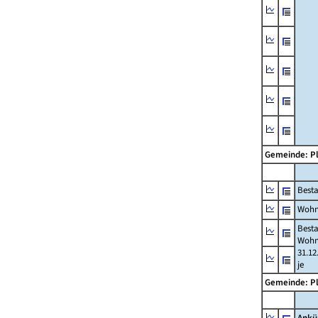
Gemeinde: P
Best
Wohn
Best
Wohn
31.12
je
Gemeinde: P
Ankü