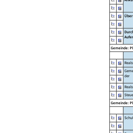
Über
Durc
Aufe
Gemeinde: P
Reals
Geme
der
Real
Steu
Gemeinde: P
Schu