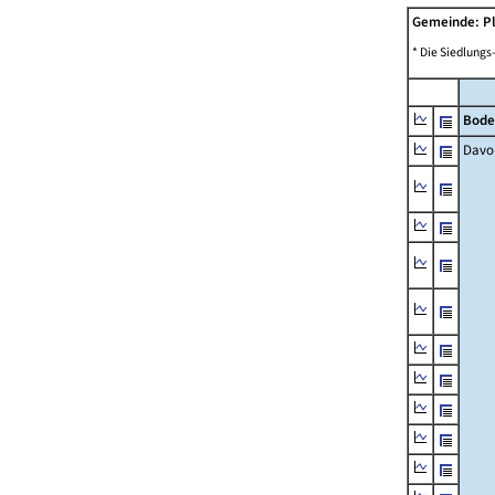
Gemeinde: P
* Die Siedlungs
Bode
Davo