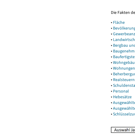
Die Fakten d
▾
Fläche
▾
Bevölkerun
▾
Gewerbeanz
▾
Landwirtsch
▾
Bergbau un
▾
Baugenehm
▾
Baufertigst
▾
Wohngebäu
▾
Wohnungen
▾
Beherbergu
▾
Realsteuern
▾
Schuldenst
▾
Personal
▾
Hebesätze
▾
Ausgewählt
▾
Ausgewählt
▾
Schlüsselz