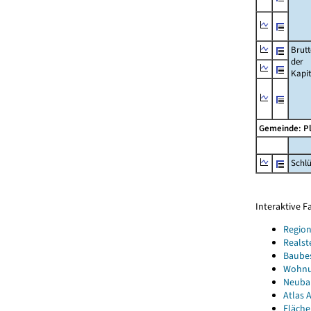
Brut
der
Kapi
Gemeinde: P
Schl
Interaktive 
Region
Realst
Baube
Wohnun
Neubau
Atlas A
Fläche