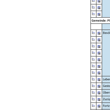
Gemeinde: P
Bevö
Lebe
Gest
Übers
Zuzü
Fort