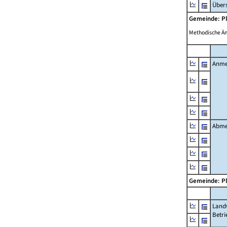
Übers
Gemeinde: P
Methodische Ä
Anme
Abme
Gemeinde: P
Landw
Betri