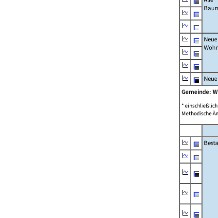
Bau
Neue
Wohn
Neue
Gemeinde: W
* einschließli
Methodische Än
Best