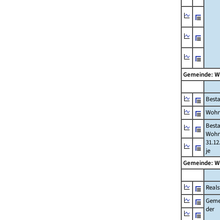
Gemeinde: W
Best
Wohn
Best
Wohn
31.12
je
Gemeinde: W
Reals
Geme
der