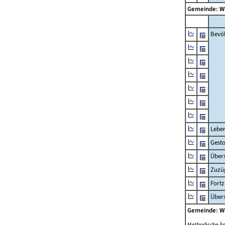
Gemeinde: W
Bevö
Lebe
Gest
Übers
Zuzü
Fort
Übers
Gemeinde: W
Methodische Ä