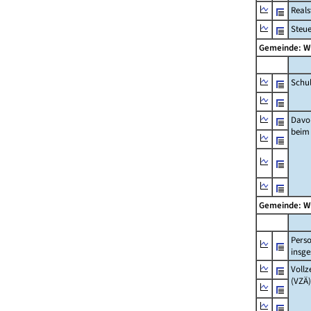
Real
Steu
Gemeinde: W
Schu
Davo
beim
Gemeinde: W
Pers
insg
Vollz
(VZÄ)