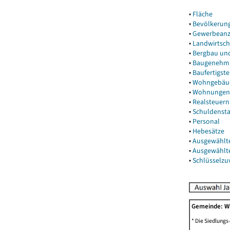
▾
Fläche
▾
Bevölkerun
▾
Gewerbeanz
▾
Landwirtsch
▾
Bergbau un
▾
Baugenehm
▾
Baufertigst
▾
Wohngebäu
▾
Wohnungen
▾
Realsteuern
▾
Schuldenst
▾
Personal
▾
Hebesätze
▾
Ausgewählt
▾
Ausgewählt
▾
Schlüsselz
Gemeinde: W
* Die Siedlungs