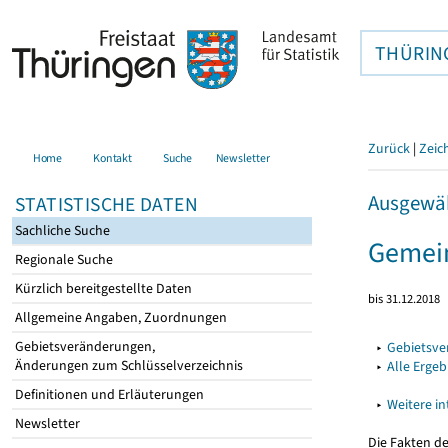
THÜRIN
Zurück
|
Zeic
Home
Kontakt
Suche
Newsletter
Ausgewäh
STATISTISCHE DATEN
Sachliche Suche
Gemein
Regionale Suche
Kürzlich bereitgestellte Daten
bis 31.12.2018
Allgemeine Angaben, Zuordnungen
Gebietsveränderungen,
▸
Gebietsv
Änderungen zum Schlüsselverzeichnis
▸
Alle Erge
Definitionen und Erläuterungen
▸
Weitere i
Newsletter
Die Fakten d