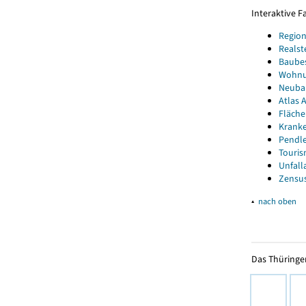
Interaktive 
Region
Realst
Baube
Wohnun
Neubau
Atlas A
Fläche
Kranke
Pendle
Touris
Unfall
Zensus
▴
nach oben
Das Thüringer