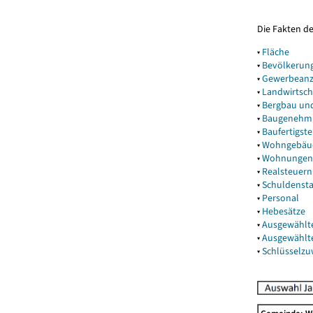
Die Fakten d
▾
Fläche
▾
Bevölkerun
▾
Gewerbeanz
▾
Landwirtsch
▾
Bergbau un
▾
Baugenehm
▾
Baufertigst
▾
Wohngebäu
▾
Wohnungen
▾
Realsteuern
▾
Schuldenst
▾
Personal
▾
Hebesätze
▾
Ausgewählt
▾
Ausgewählt
▾
Schlüsselz