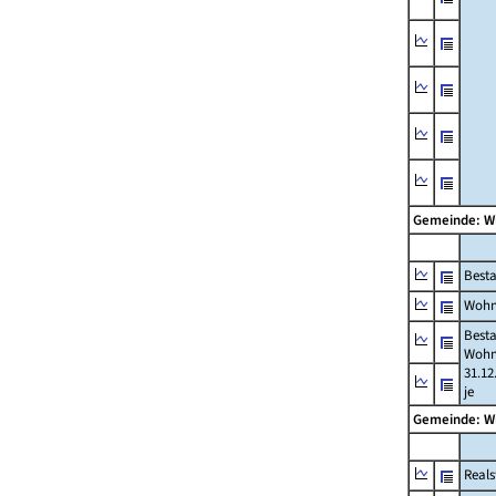
Gemeinde: W
Best
Wohn
Best
Wohn
31.12
je
Gemeinde: W
Reals