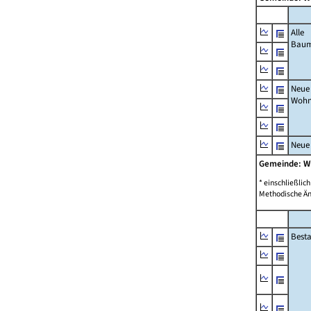
Alle
Bau
Neue
Wohn
Neue
Gemeinde: W
* einschließli
Methodische Än
Best