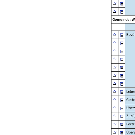
Gemeinde: W
Bevö
Lebe
Gest
Übers
Zuzü
Fort
Übers