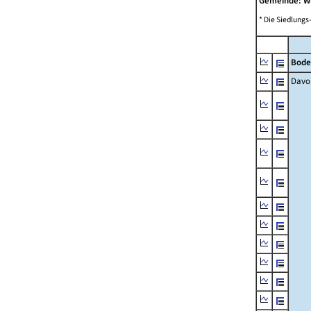
Gemeinde: W
* Die Siedlungs
Bode
Davo