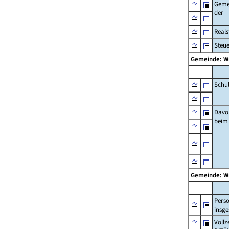
Geme
der
Real
Steu
Gemeinde: W
Schu
Davo
beim
Gemeinde: W
Pers
insg
Vollz