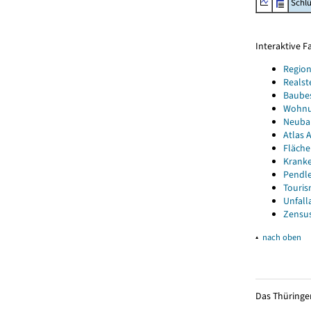
Schl
Interaktive 
Region
Realst
Baube
Wohnun
Neubau
Atlas A
Fläche
Kranke
Pendle
Touris
Unfall
Zensus
▴
nach oben
Das Thüringer