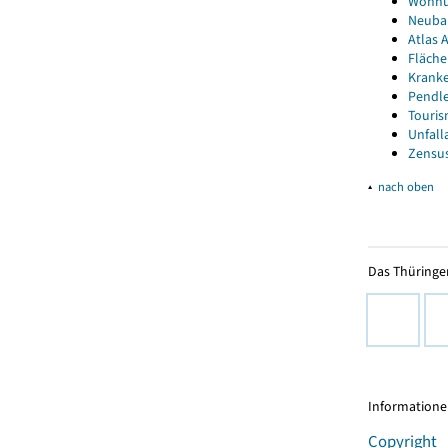
Wohnun
Neubau
Atlas A
Fläche
Kranke
Pendle
Touris
Unfall
Zensus
▴
nach oben
Das Thüringer
Informationen
Copyright