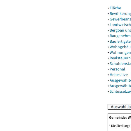
▾
Fläche
▾
Bevölkerun
▾
Gewerbeanz
▾
Landwirtsch
▾
Bergbau un
▾
Baugenehm
▾
Baufertigst
▾
Wohngebäu
▾
Wohnungen
▾
Realsteuern
▾
Schuldenst
▾
Personal
▾
Hebesätze
▾
Ausgewählt
▾
Ausgewählt
▾
Schlüsselz
Gemeinde: W
* Die Siedlungs