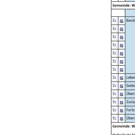
Gemeinde: W
Bevö
Lebe
Gest
Übers
Zuzü
Fort
Übers
Gemeinde: W
Methodische Ä