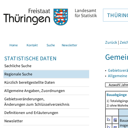
THÜRIN
Zurück
|
Zeic
Home
Kontakt
Suche
Newsletter
Gemein
STATISTISCHE DATEN
Sachliche Suche
▸
Gebietsver
Regionale Suche
▸
Allgemeine
Kürzlich bereitgestellte Daten
Allgemeine Angaben, Zuordnungen
Bauabgänge 
Gebietsveränderungen,
1) Totalabgäng
Änderungen zum Schlüsselverzeichnis
2) ohne Wohnh
Definitionen und Erläuterungen
Baua
Newsletter
insg