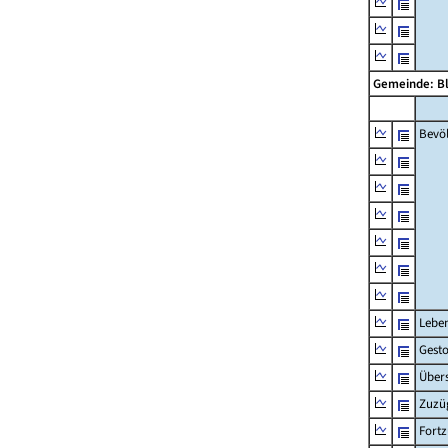
Gemeinde: B
Bevö
Lebe
Gest
Übers
Zuzü
Fort