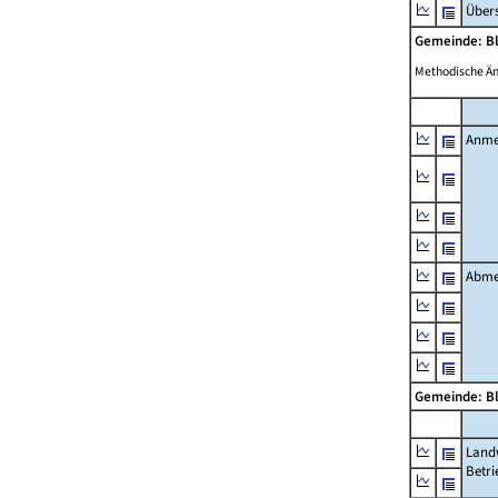
Übers
Gemeinde: B
Methodische Ä
Anme
Abme
Gemeinde: B
Landw
Betri