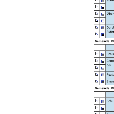
Über
Durc
Aufe
Gemeinde: B
Reals
Geme
der
Real
Steu
Gemeinde: B
Schu