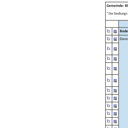
Gemeinde: B
* Die Siedlungs
Bode
Davo