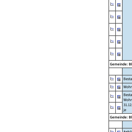
Gemeinde: B
Best
Wohn
Best
Wohn
31.12
je
Gemeinde: B
Ankü