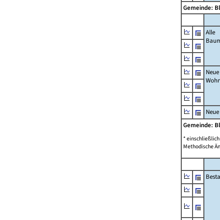
Gemeinde: B
Alle
Bau
Neue
Wohn
Neue
Gemeinde: B
* einschließli
Methodische Än
Best