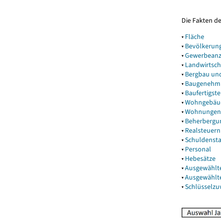
Die Fakten d
▾
Fläche
▾
Bevölkerun
▾
Gewerbeanz
▾
Landwirtsch
▾
Bergbau un
▾
Baugenehm
▾
Baufertigst
▾
Wohngebäu
▾
Wohnungen
▾
Beherbergu
▾
Realsteuern
▾
Schuldenst
▾
Personal
▾
Hebesätze
▾
Ausgewählt
▾
Ausgewählt
▾
Schlüsselz