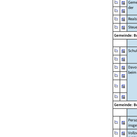
Geme
der
Real
Steu
Gemeinde: B
Schu
Davo
beim
Gemeinde: B
Pers
insg
Vollz