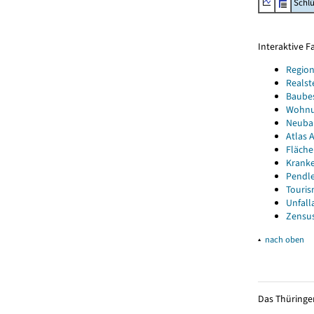
Schl
Interaktive 
Region
Realst
Baube
Wohnun
Neubau
Atlas A
Fläche
Kranke
Pendle
Touris
Unfall
Zensus
▴
nach oben
Das Thüringer