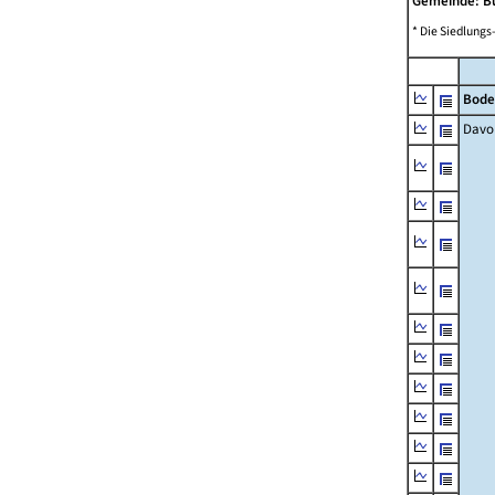
Gemeinde: B
* Die Siedlungs
Bode
Davo