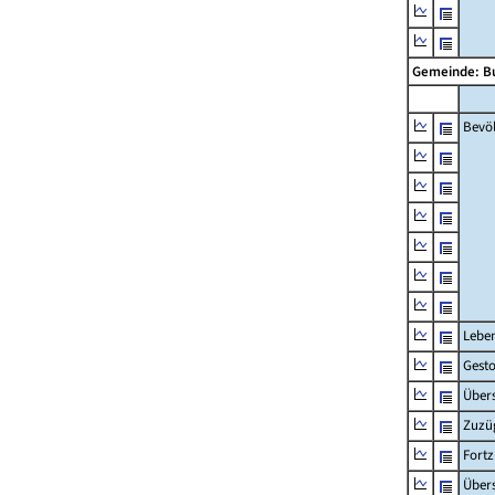
Gemeinde: B
Bevö
Lebe
Gest
Übers
Zuzü
Fort
Übers