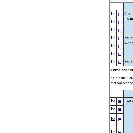
Alle
Bau
Neue
Wohn
Neue
Gemeinde: B
* einschließli
Methodische Än
Best