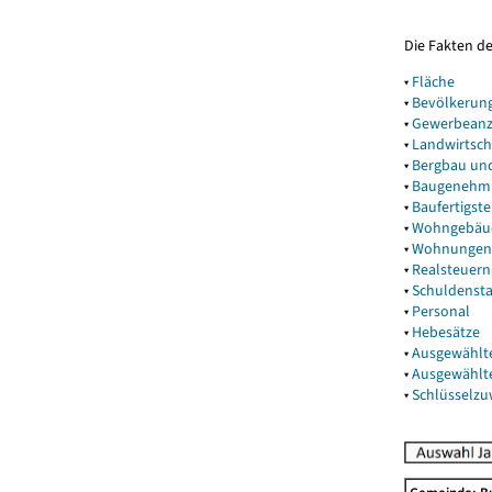
Die Fakten d
▾
Fläche
▾
Bevölkerun
▾
Gewerbeanz
▾
Landwirtsch
▾
Bergbau un
▾
Baugenehm
▾
Baufertigst
▾
Wohngebäu
▾
Wohnungen
▾
Realsteuern
▾
Schuldenst
▾
Personal
▾
Hebesätze
▾
Ausgewählt
▾
Ausgewählt
▾
Schlüsselz