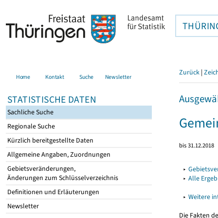
THÜRIN
Zurück
|
Zeic
Home
Kontakt
Suche
Newsletter
Ausgewäh
STATISTISCHE DATEN
Sachliche Suche
Gemein
Regionale Suche
Kürzlich bereitgestellte Daten
bis 31.12.2018
Allgemeine Angaben, Zuordnungen
Gebietsveränderungen,
▸
Gebietsv
Änderungen zum Schlüsselverzeichnis
▸
Alle Erge
Definitionen und Erläuterungen
▸
Weitere i
Newsletter
Die Fakten d