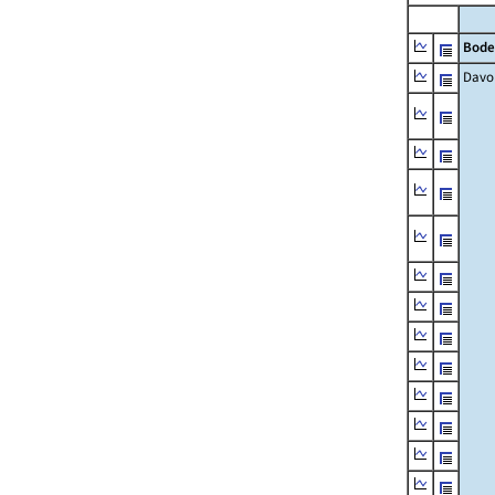
Bode
Davo