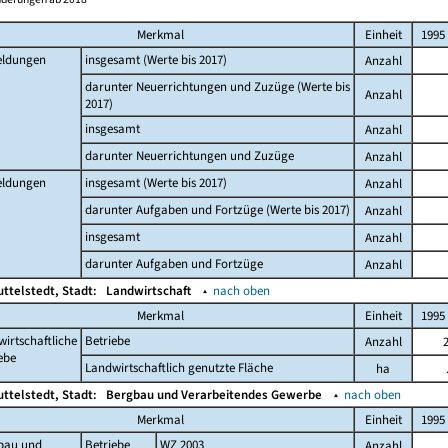
Merkmal
Einheit
1995
ldungen
insgesamt (Werte bis 2017)
Anzahl
darunter Neuerrichtungen und Zuzüge (Werte bis
Anzahl
2017)
insgesamt
Anzahl
darunter Neuerrichtungen und Zuzüge
Anzahl
ldungen
insgesamt (Werte bis 2017)
Anzahl
darunter Aufgaben und Fortzüge (Werte bis 2017)
Anzahl
insgesamt
Anzahl
darunter Aufgaben und Fortzüge
Anzahl
ttelstedt, Stadt:
Landwirtschaft
▴
nach oben
Merkmal
Einheit
1995
irtschaftliche
Betriebe
Anzahl
ebe
Landwirtschaftlich genutzte Fläche
ha
ttelstedt, Stadt:
Bergbau und Verarbeitendes Gewerbe
▴
nach oben
Merkmal
Einheit
1995
bau und
Betriebe
WZ 2003
Anzahl