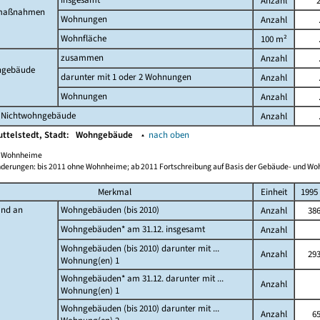
Anzahl
maßnahmen
Wohnungen
Anzahl
Wohnfläche
100 m²
zusammen
Anzahl
gebäude
darunter mit 1 oder 2 Wohnungen
Anzahl
Wohnungen
Anzahl
 Nichtwohngebäude
Anzahl
ttelstedt, Stadt:
Wohngebäude
▴
nach oben
ch Wohnheime
derungen: bis 2011 ohne Wohnheime; ab 2011 Fortschreibung auf Basis der Gebäude- und W
Merkmal
Einheit
1995
and an
Wohngebäuden (bis 2010)
Anzahl
38
Wohngebäuden* am 31.12. insgesamt
Anzahl
Wohngebäuden (bis 2010) darunter mit ...
Anzahl
29
Wohnung(en) 1
Wohngebäuden* am 31.12. darunter mit ...
Anzahl
Wohnung(en) 1
Wohngebäuden (bis 2010) darunter mit ...
Anzahl
6