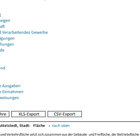
g
eigen
aft
d Verarbeitendes Gewerbe
igungen
ellungen
de
and
e Ausgaben
e Einnahmen
uweisungen
ttelstedt, Stadt:
Fläche
▴
nach oben
-und Verkehrsfläche setzt sich zusammen aus der Gebäude- und Freifläche, der Betriebsfläche 