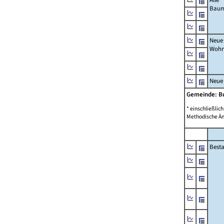
Bau
Neue
Wohn
Neue
Gemeinde: Bu
* einschließli
Methodische Än
Best