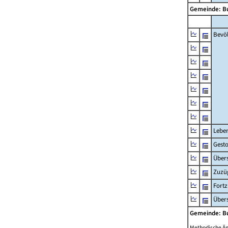
Gemeinde: Bu
Bevö
Lebe
Gest
Übers
Zuzü
Fort
Übers
Gemeinde: Bu
Methodische Ä