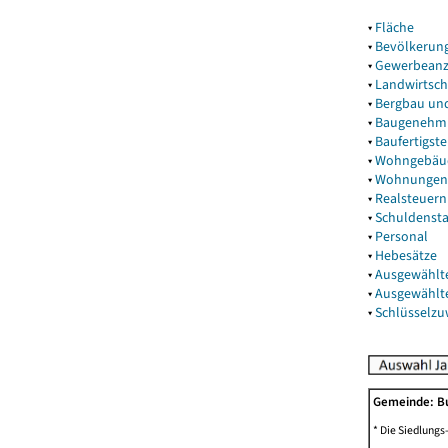
▾
Fläche
▾
Bevölkerun
▾
Gewerbeanz
▾
Landwirtsch
▾
Bergbau un
▾
Baugenehm
▾
Baufertigst
▾
Wohngebäu
▾
Wohnungen
▾
Realsteuern
▾
Schuldenst
▾
Personal
▾
Hebesätze
▾
Ausgewählt
▾
Ausgewählt
▾
Schlüsselz
Gemeinde: Bu
* Die Siedlungs