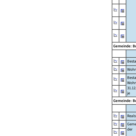
Gemeinde: Bu
Best
Wohn
Best
Wohn
31.12
je
Gemeinde: Bu
Reals
Geme
der