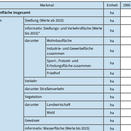
Merkmal
Einheit
1995
nfläche insgesamt
ha
n
Siedlung (Werte ab 2015)
ha
informativ: Siedlungs- und Verkehrsfläche (Werte
ha
bis 2015)*
darunter
Wohnbaufläche
ha
Industrie- und Gewerbefläche
ha
zusammen
Sport-, Freizeit- und
ha
Erholungsfläche zusammen
Friedhof
ha
Verkehr
ha
darunter Straßenverkehr
ha
Vegetation
ha
darunter
Landwirtschaft
ha
Wald
ha
Gewässer
ha
informativ: Wasserfläche (Werte bis 2015)
ha