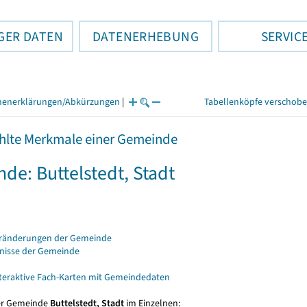
GER DATEN
DATENERHEBUNG
SERVIC
henerklärungen/Abkürzungen
|
Tabellenköpfe verschob
lte Merkmale einer Gemeinde
de: Buttelstedt, Stadt
eränderungen der Gemeinde
bnisse der Gemeinde
nteraktive Fach-Karten mit Gemeindedaten
er Gemeinde
Buttelstedt, Stadt
im Einzelnen: