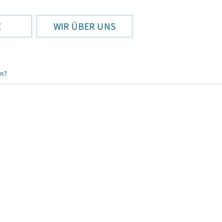
E
WIR ÜBER UNS
en?