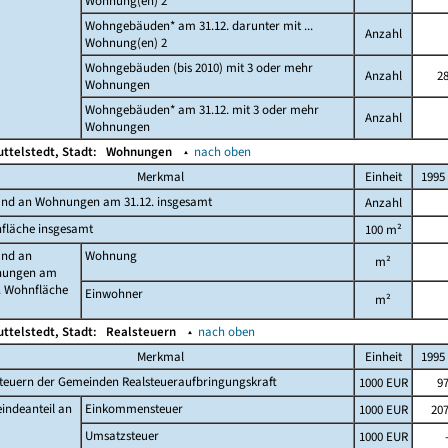
Wohnung(en) 2
Wohngebäuden* am 31.12. darunter mit ...
Anzahl
Wohnung(en) 2
Wohngebäuden (bis 2010) mit 3 oder mehr
Anzahl
2
Wohnungen
Wohngebäuden* am 31.12. mit 3 oder mehr
Anzahl
Wohnungen
ttelstedt, Stadt:
Wohnungen
▴
nach oben
Merkmal
Einheit
1995
and an Wohnungen am 31.12. insgesamt
Anzahl
fläche insgesamt
100 m²
and an
Wohnung
m²
ungen am
. Wohnfläche
Einwohner
m²
ttelstedt, Stadt:
Realsteuern
▴
nach oben
Merkmal
Einheit
1995
teuern der Gemeinden Realsteueraufbringungskraft
1000 EUR
9
indeanteil an
Einkommensteuer
1000 EUR
20
Umsatzsteuer
1000 EUR