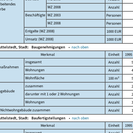
beitendes
WZ 2008
Anzahl
rbe
Beschäftigte
WZ 2003
Personen
WZ 2008
Personen
Entgelte (WZ 2008)
1000 EUR
Umsatz (WZ 2008)
1000 EUR
ttelstedt, Stadt:
Baugenehmigungen
▴
nach oben
Merkmal
Einheit
1995
insgesamt
Anzahl
maßnahmen
Wohnungen
Anzahl
Wohnfläche
100 m²
zusammen
Anzahl
gebäude
darunter mit 1 oder 2 Wohnungen
Anzahl
Wohnungen
Anzahl
 Nichtwohngebäude zusammen
Anzahl
ttelstedt, Stadt:
Baufertigstellungen
▴
nach oben
Merkmal
Einheit
1995
insgesamt