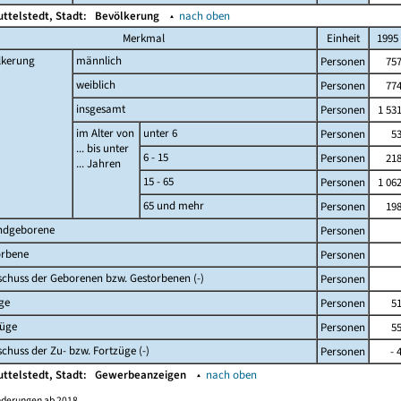
ttelstedt, Stadt:
Bevölkerung
▴
nach oben
Merkmal
Einheit
1995
lkerung
männlich
Personen
75
weiblich
Personen
77
insgesamt
Personen
1 53
im Alter von
unter 6
Personen
5
... bis unter
6 - 15
Personen
21
... Jahren
15 - 65
Personen
1 06
65 und mehr
Personen
19
ndgeborene
Personen
orbene
Personen
chuss der Geborenen bzw. Gestorbenen (-)
Personen
ge
Personen
5
züge
Personen
5
chuss der Zu- bzw. Fortzüge (-)
Personen
- 
ttelstedt, Stadt:
Gewerbeanzeigen
▴
nach oben
nderungen ab 2018