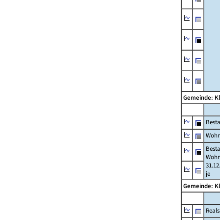
Gemeinde: K
Best
Wohn
Best
Wohn
31.12
je
Gemeinde: K
Reals