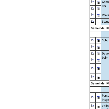
Geme
der
Real
Steu
Gemeinde: K
Schu
Davo
beim
Gemeinde: K
Pers
insg
Vollz