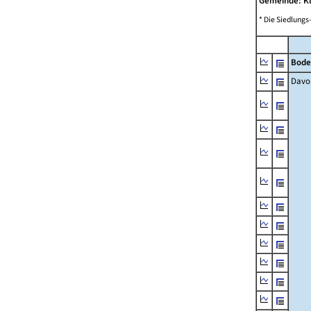
Gemeinde: K
* Die Siedlungs
Bode
Davo