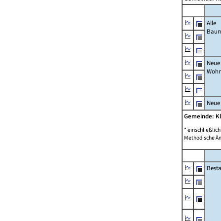
Alle
Bau
Neue
Wohn
Neue
Gemeinde: K
* einschließli
Methodische Än
Best