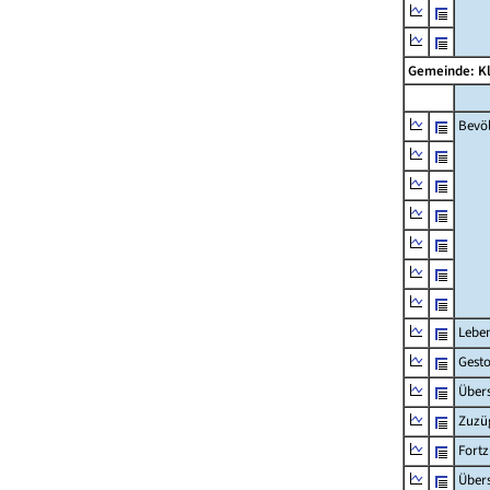
Gemeinde: K
Bevö
Lebe
Gest
Übers
Zuzü
Fort
Übers