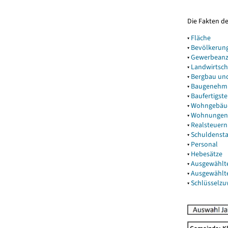
Die Fakten d
▾
Fläche
▾
Bevölkerun
▾
Gewerbeanz
▾
Landwirtsch
▾
Bergbau un
▾
Baugenehm
▾
Baufertigst
▾
Wohngebäu
▾
Wohnungen
▾
Realsteuern
▾
Schuldenst
▾
Personal
▾
Hebesätze
▾
Ausgewählt
▾
Ausgewählt
▾
Schlüsselz