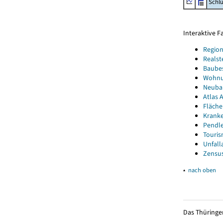
Schl
Interaktive 
Region
Realst
Baube
Wohnun
Neubau
Atlas A
Fläche
Kranke
Pendle
Touris
Unfall
Zensus
▴
nach oben
Das Thüringer