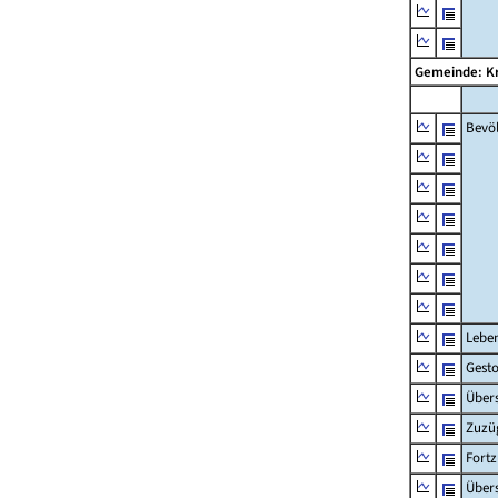
Gemeinde: Kr
Bevö
Lebe
Gest
Übers
Zuzü
Fort
Übers