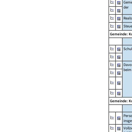
Geme
der
Real
Steu
Gemeinde: Kr
Schu
Davo
beim
Gemeinde: Kr
Pers
insg
Vollz