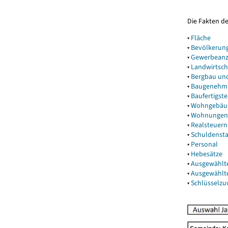
Die Fakten d
▾
Fläche
▾
Bevölkerun
▾
Gewerbeanz
▾
Landwirtsch
▾
Bergbau un
▾
Baugenehm
▾
Baufertigst
▾
Wohngebäu
▾
Wohnungen
▾
Realsteuern
▾
Schuldenst
▾
Personal
▾
Hebesätze
▾
Ausgewählt
▾
Ausgewählt
▾
Schlüsselz