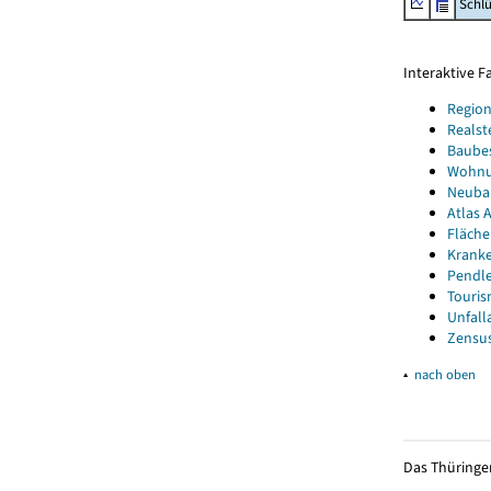
Schl
Interaktive 
Region
Realst
Baube
Wohnun
Neubau
Atlas A
Fläche
Kranke
Pendle
Touris
Unfall
Zensus
▴
nach oben
Das Thüringer