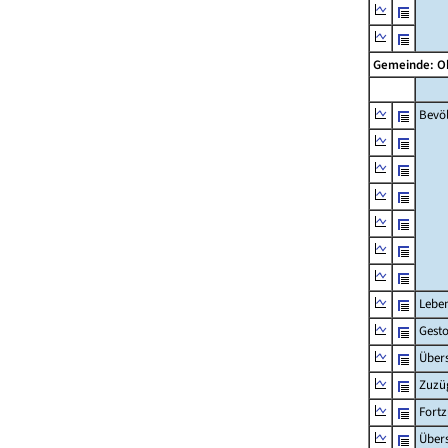
Gemeinde: O
Bevö
Lebe
Gest
Übers
Zuzü
Fort
Übers