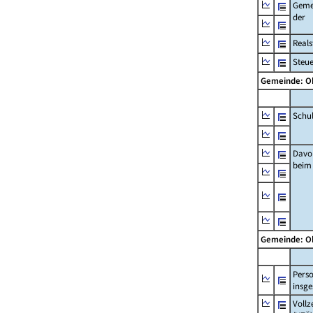
Geme
der
Real
Steu
Gemeinde: O
Schu
Davo
beim
Gemeinde: O
Pers
insg
Vollz