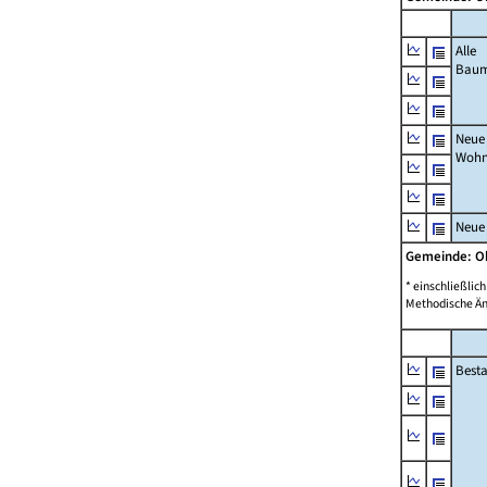
Alle
Bau
Neue
Wohn
Neue
Gemeinde: O
* einschließli
Methodische Än
Best