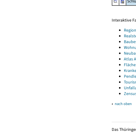
Schl
Interaktive 
Region
Realst
Baube
Wohnun
Neubau
Atlas A
Fläche
Kranke
Pendle
Touris
Unfall
Zensus
▴
nach oben
Das Thüringer