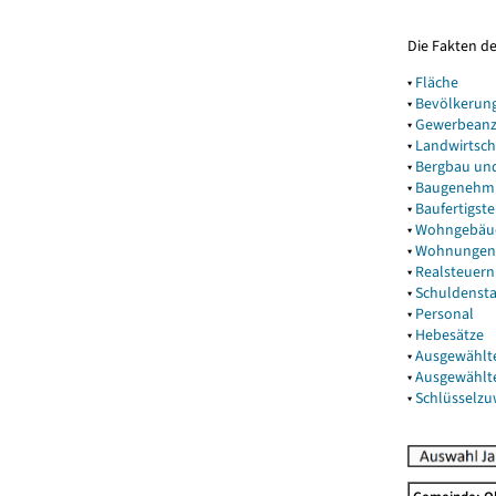
Die Fakten d
▾
Fläche
▾
Bevölkerun
▾
Gewerbeanz
▾
Landwirtsch
▾
Bergbau un
▾
Baugenehm
▾
Baufertigst
▾
Wohngebäu
▾
Wohnungen
▾
Realsteuern
▾
Schuldenst
▾
Personal
▾
Hebesätze
▾
Ausgewählt
▾
Ausgewählt
▾
Schlüsselz