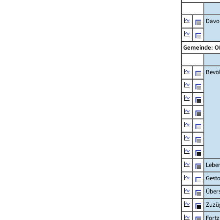
Davon
Gemeinde: 
Bevö
Lebe
Gest
Übers
Zuzü
Fort