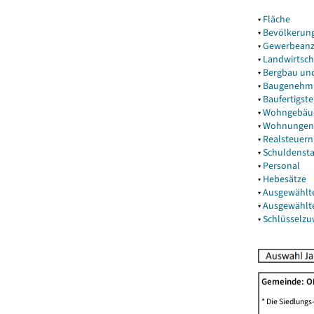
▾
Fläche
▾
Bevölkerun
▾
Gewerbeanz
▾
Landwirtsch
▾
Bergbau un
▾
Baugenehm
▾
Baufertigst
▾
Wohngebäu
▾
Wohnungen
▾
Realsteuern
▾
Schuldenst
▾
Personal
▾
Hebesätze
▾
Ausgewählt
▾
Ausgewählt
▾
Schlüsselz
Gemeinde: 
* Die Siedlungs