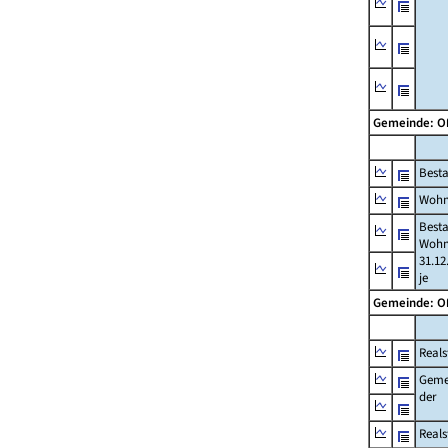
Gemeinde: 
Best
Wohn
Best
Wohn
31.12
je
Gemeinde: 
Reals
Geme
der
Real