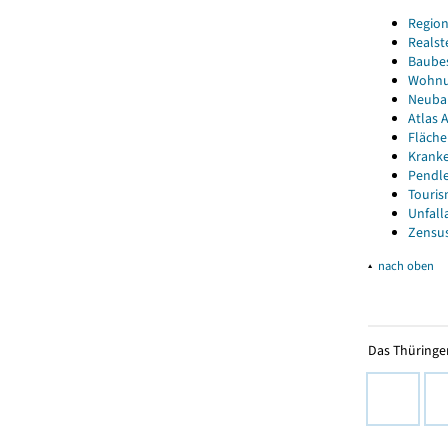
Region
Realst
Baube
Wohnun
Neubau
Atlas A
Fläche
Kranke
Pendle
Touris
Unfall
Zensus
▴
nach oben
Das Thüringer