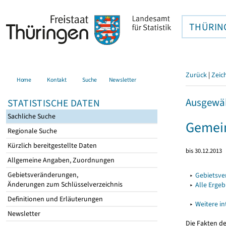
THÜRIN
Zurück
|
Zeic
Home
Kontakt
Suche
Newsletter
Ausgewäh
STATISTISCHE DATEN
Sachliche Suche
Gemei
Regionale Suche
Kürzlich bereitgestellte Daten
bis 30.12.2013
Allgemeine Angaben, Zuordnungen
Gebietsveränderungen,
▸
Gebietsv
Änderungen zum Schlüsselverzeichnis
▸
Alle Erge
Definitionen und Erläuterungen
▸
Weitere i
Newsletter
Die Fakten d