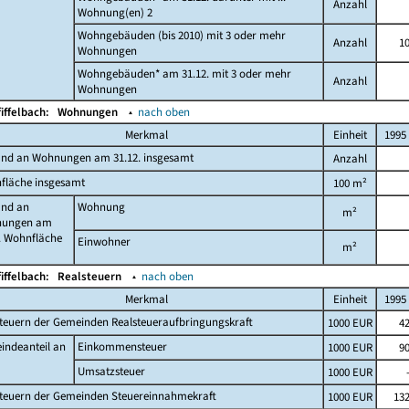
Anzahl
Wohnung(en) 2
Wohngebäuden (bis 2010) mit 3 oder mehr
Anzahl
1
Wohnungen
Wohngebäuden* am 31.12. mit 3 oder mehr
Anzahl
Wohnungen
fiffelbach:
Wohnungen
▴
nach oben
Merkmal
Einheit
1995
and an Wohnungen am 31.12. insgesamt
Anzahl
fläche insgesamt
100 m²
and an
Wohnung
m²
ungen am
. Wohnfläche
Einwohner
m²
fiffelbach:
Realsteuern
▴
nach oben
Merkmal
Einheit
1995
teuern der Gemeinden Realsteueraufbringungskraft
1000 EUR
4
indeanteil an
Einkommensteuer
1000 EUR
9
Umsatzsteuer
1000 EUR
steuern der Gemeinden Steuereinnahmekraft
1000 EUR
13