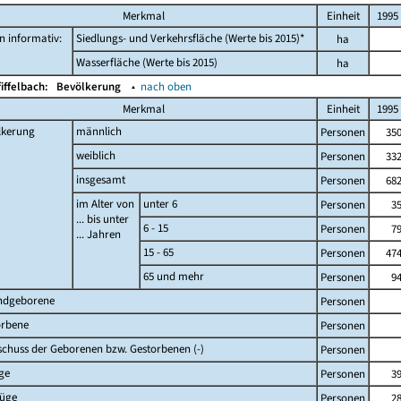
Merkmal
Einheit
1995
 informativ:
Siedlungs- und Verkehrsfläche (Werte bis 2015)*
ha
Wasserfläche (Werte bis 2015)
ha
fiffelbach:
Bevölkerung
▴
nach oben
Merkmal
Einheit
1995
lkerung
männlich
Personen
35
weiblich
Personen
33
insgesamt
Personen
68
im Alter von
unter 6
Personen
3
... bis unter
6 - 15
Personen
7
... Jahren
15 - 65
Personen
47
65 und mehr
Personen
9
ndgeborene
Personen
orbene
Personen
chuss der Geborenen bzw. Gestorbenen (-)
Personen
ge
Personen
3
züge
Personen
2