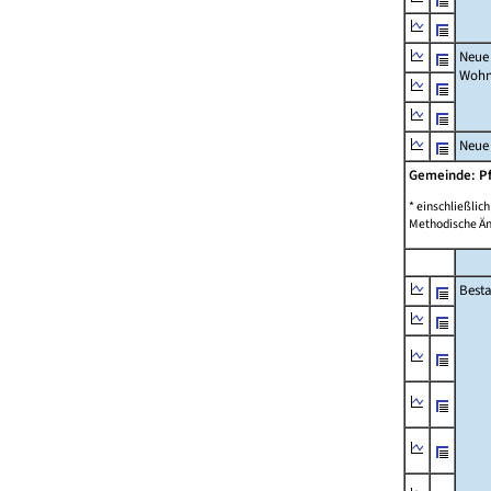
Neue
Wohn
Neue
Gemeinde: P
* einschließli
Methodische Än
Best