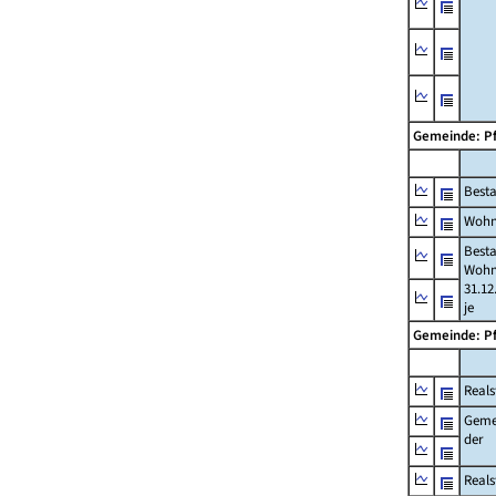
Gemeinde: P
Best
Wohn
Best
Wohn
31.12
je
Gemeinde: P
Reals
Geme
der
Real