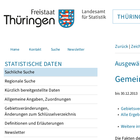
THÜRIN
Zurück
|
Zeic
Home
Kontakt
Suche
Newsletter
Ausgewäh
STATISTISCHE DATEN
Sachliche Suche
Gemein
Regionale Suche
Kürzlich bereitgestellte Daten
bis 30.12.2013
Allgemeine Angaben, Zuordnungen
Gebietsveränderungen,
▸
Gebietsv
Änderungen zum Schlüsselverzeichnis
▸
Alle Erge
Definitionen und Erläuterungen
▸
Weitere i
Newsletter
Die Fakten d