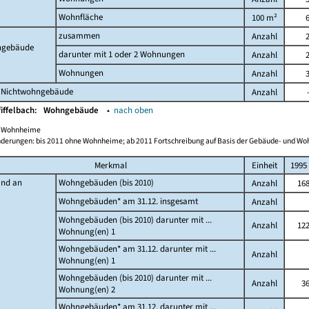
Wohnfläche
100 m²
zusammen
Anzahl
gebäude
darunter mit 1 oder 2 Wohnungen
Anzahl
Wohnungen
Anzahl
 Nichtwohngebäude
Anzahl
fiffelbach:
Wohngebäude
▴
nach oben
ch Wohnheime
derungen: bis 2011 ohne Wohnheime; ab 2011 Fortschreibung auf Basis der Gebäude- und W
Merkmal
Einheit
1995
and an
Wohngebäuden (bis 2010)
Anzahl
16
Wohngebäuden* am 31.12. insgesamt
Anzahl
Wohngebäuden (bis 2010) darunter mit ...
Anzahl
12
Wohnung(en) 1
Wohngebäuden* am 31.12. darunter mit ...
Anzahl
Wohnung(en) 1
Wohngebäuden (bis 2010) darunter mit ...
Anzahl
3
Wohnung(en) 2
Wohngebäuden* am 31.12. darunter mit ...