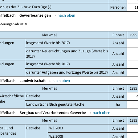
chuss der Zu- bzw. Fortzüge (-)
Personen
1
fiffelbach:
Gewerbeanzeigen
▴
nach oben
nderungen ab 2018
Merkmal
Einheit
1995
ldungen
insgesamt (Werte bis 2017)
Anzahl
darunter Neuerrichtungen und Zuzüge (Werte bis
Anzahl
2017)
ldungen
insgesamt (Werte bis 2017)
Anzahl
darunter Aufgaben und Fortzüge (Werte bis 2017)
Anzahl
fiffelbach:
Landwirtschaft
▴
nach oben
Merkmal
Einheit
1995
irtschaftliche
Betriebe
Anzahl
ebe
Landwirtschaftlich genutzte Fläche
ha
fiffelbach:
Bergbau und Verarbeitendes Gewerbe
▴
nach oben
Merkmal
Einheit
1995
bau und
Betriebe
WZ 2003
Anzahl
beitendes
WZ 2008
Anzahl