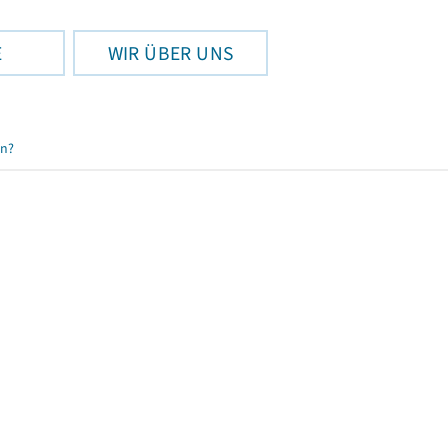
E
WIR ÜBER UNS
en?