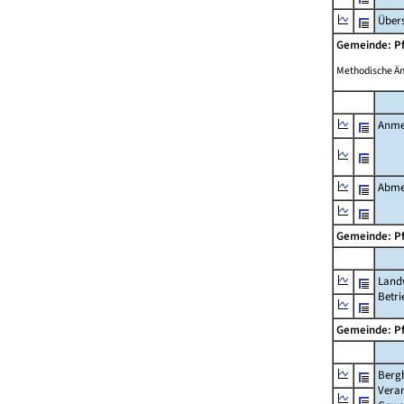
Übers
Gemeinde: P
Methodische Ä
Anme
Abme
Gemeinde: P
Landw
Betri
Gemeinde: P
Berg
Verar