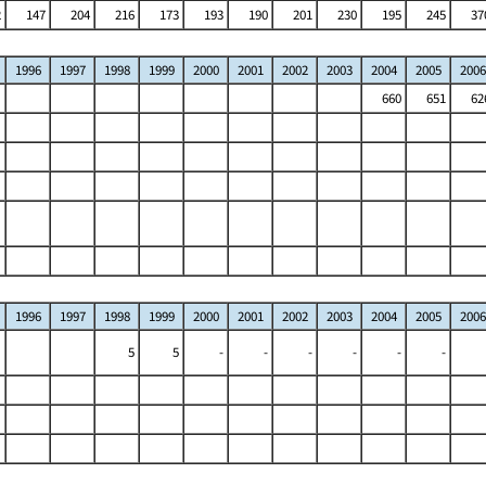
2
147
204
216
173
193
190
201
230
195
245
37
1996
1997
1998
1999
2000
2001
2002
2003
2004
2005
2006
660
651
62
1996
1997
1998
1999
2000
2001
2002
2003
2004
2005
2006
5
5
-
-
-
-
-
-