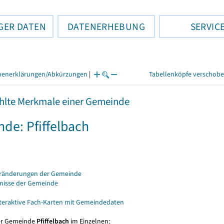
GER DATEN
DATENERHEBUNG
SERVIC
henerklärungen/Abkürzungen
|
Tabellenköpfe verschob
lte Merkmale einer Gemeinde
de: Pfiffelbach
eränderungen der Gemeinde
bnisse der Gemeinde
nteraktive Fach-Karten mit Gemeindedaten
er Gemeinde
Pfiffelbach
im Einzelnen: