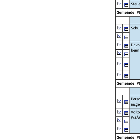
Steu
Gemeinde: P
Schu
Davo
beim
Gemeinde: P
Pers
insg
Vollz
(VZÄ)
Gemeinde: P