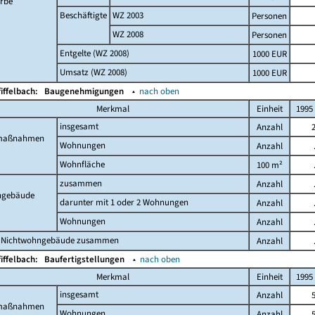
rbe
Beschäftigte
WZ 2003
Personen
WZ 2008
Personen
Entgelte (WZ 2008)
1000 EUR
Umsatz (WZ 2008)
1000 EUR
fiffelbach:
Baugenehmigungen
▴
nach oben
Merkmal
Einheit
1995
insgesamt
Anzahl
maßnahmen
Wohnungen
Anzahl
Wohnfläche
100 m²
zusammen
Anzahl
gebäude
darunter mit 1 oder 2 Wohnungen
Anzahl
Wohnungen
Anzahl
 Nichtwohngebäude zusammen
Anzahl
fiffelbach:
Baufertigstellungen
▴
nach oben
Merkmal
Einheit
1995
insgesamt
Anzahl
maßnahmen
Wohnungen
Anzahl