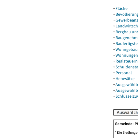
▾
Fläche
▾
Bevölkerun
▾
Gewerbeanz
▾
Landwirtsch
▾
Bergbau un
▾
Baugenehm
▾
Baufertigst
▾
Wohngebäu
▾
Wohnungen
▾
Realsteuern
▾
Schuldenst
▾
Personal
▾
Hebesätze
▾
Ausgewählt
▾
Ausgewählt
▾
Schlüsselz
Gemeinde: P
* Die Siedlungs