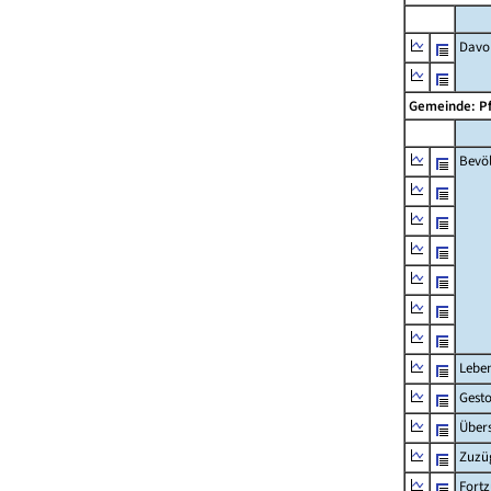
Davon
Gemeinde: P
Bevö
Lebe
Gest
Übers
Zuzü
Fort