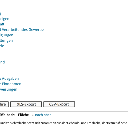
g
eigen
aft
d Verarbeitendes Gewerbe
igungen
ellungen
de
and
e Ausgaben
e Einnahmen
uweisungen
fiffelbach:
Fläche
▴
nach oben
-und Verkehrsfläche setzt sich zusammen aus der Gebäude- und Freifläche, der Betriebsfläche 