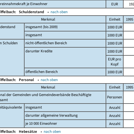
ereinnahmekraft je Einwohner
EUR
19
fiffelbach:
Schuldenstand
▴
nach oben
Merkmal
Einheit
1995
ldenstand
insgesamt (bis 2009)
1000 EUR
insgesamt
1000 EUR
n Schulden
nicht-öffentlichen Bereich
1000 EUR
darunter Kredite
1000 EUR
EUR pro
Kopf
öffentlichen Bereich
1000 EUR
fiffelbach:
Personal
▴
nach oben
Merkmal
Einheit
1995
onal der Gemeinden und Gemeindeverbände Beschäftigte
Personen
esamt
eitäquivalente
insgesamt
Anzahl
darunter allgemeine Verwaltung
Anzahl
je 10 000 Einwohner
Anzahl
fiffelbach:
Hebesätze
▴
nach oben