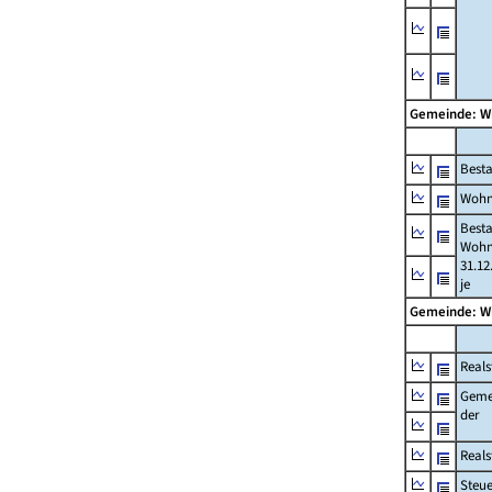
Gemeinde: W
Best
Wohn
Best
Wohn
31.12
je
Gemeinde: W
Reals
Geme
der
Real
Steu