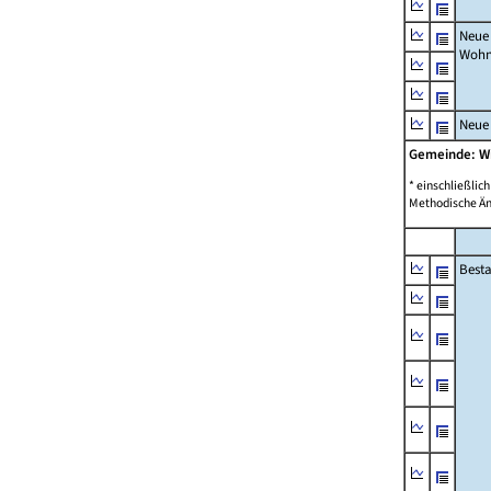
Neue
Wohn
Neue
Gemeinde: W
* einschließli
Methodische Än
Best