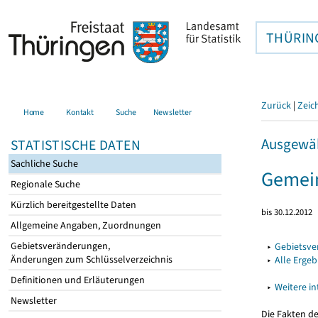
THÜRIN
Zurück
|
Zeic
Home
Kontakt
Suche
Newsletter
Ausgewäh
STATISTISCHE DATEN
Sachliche Suche
Gemein
Regionale Suche
Kürzlich bereitgestellte Daten
bis 30.12.2012
Allgemeine Angaben, Zuordnungen
Gebietsveränderungen,
▸
Gebietsv
Änderungen zum Schlüsselverzeichnis
▸
Alle Erge
Definitionen und Erläuterungen
▸
Weitere i
Newsletter
Die Fakten d