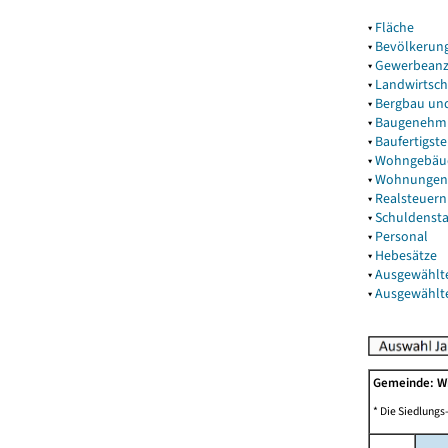
▾
Fläche
▾
Bevölkerun
▾
Gewerbeanz
▾
Landwirtsch
▾
Bergbau un
▾
Baugenehm
▾
Baufertigst
▾
Wohngebäu
▾
Wohnungen
▾
Realsteuern
▾
Schuldenst
▾
Personal
▾
Hebesätze
▾
Ausgewählt
▾
Ausgewählt
Gemeinde: W
* Die Siedlungs