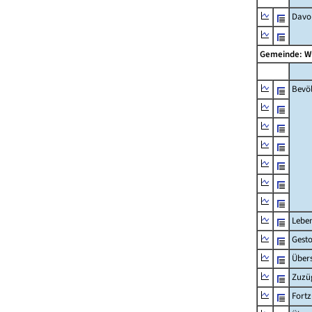
Davon
Gemeinde: W
Bevö
Lebe
Gest
Übers
Zuzü
Fort