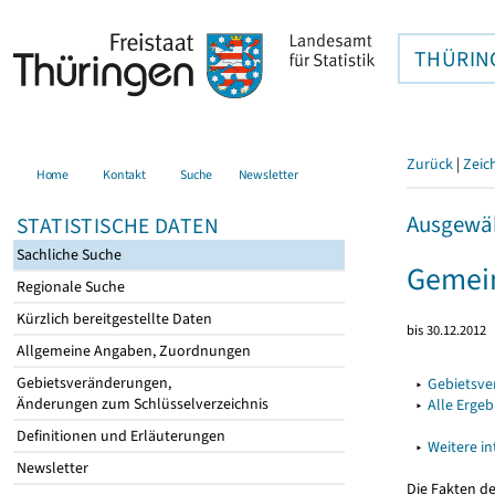
THÜRIN
Zurück
|
Zeic
Home
Kontakt
Suche
Newsletter
Ausgewäh
STATISTISCHE DATEN
Sachliche Suche
Gemei
Regionale Suche
Kürzlich bereitgestellte Daten
bis 30.12.2012
Allgemeine Angaben, Zuordnungen
Gebietsveränderungen,
▸
Gebietsv
Änderungen zum Schlüsselverzeichnis
▸
Alle Erge
Definitionen und Erläuterungen
▸
Weitere i
Newsletter
Die Fakten d