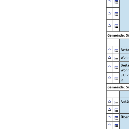
Gemeinde: 
Best
Wohn
Best
Wohn
31.12
je
Gemeinde: 
Ankü
Über