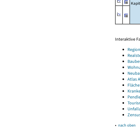
Kapi
Interaktive 
Region
Realst
Baube
Wohnun
Neubau
Atlas A
Fläche
Kranke
Pendle
Touris
Unfall
Zensus
▴
nach oben