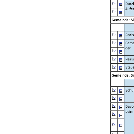
Durc
Aufe
Gemeinde: 
Reals
Geme
der
Real
Steu
Gemeinde: 
Schu
Davo
beim