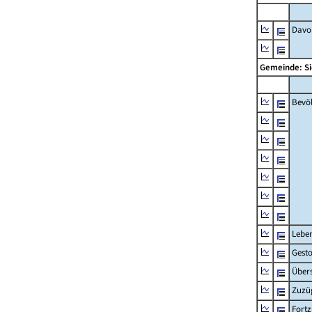
Davon
Gemeinde: 
Bevö
Lebe
Gest
Übers
Zuzü
Fort