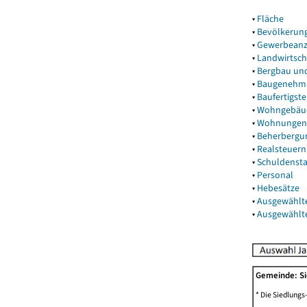
▾
Fläche
▾
Bevölkerun
▾
Gewerbeanz
▾
Landwirtsch
▾
Bergbau un
▾
Baugenehm
▾
Baufertigst
▾
Wohngebäu
▾
Wohnungen
▾
Beherbergu
▾
Realsteuern
▾
Schuldenst
▾
Personal
▾
Hebesätze
▾
Ausgewählt
▾
Ausgewählt
Gemeinde: 
* Die Siedlungs