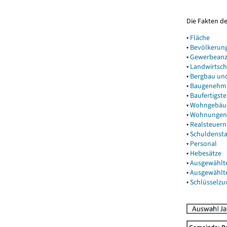
Die Fakten d
▾
Fläche
▾
Bevölkerun
▾
Gewerbeanz
▾
Landwirtsch
▾
Bergbau un
▾
Baugenehm
▾
Baufertigst
▾
Wohngebäu
▾
Wohnungen
▾
Realsteuern
▾
Schuldenst
▾
Personal
▾
Hebesätze
▾
Ausgewählt
▾
Ausgewählt
▾
Schlüsselz