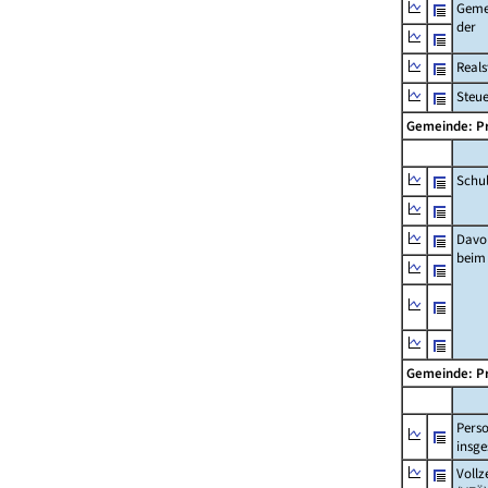
Geme
der
Real
Steu
Gemeinde: P
Schu
Davo
beim
Gemeinde: P
Pers
insg
Vollz