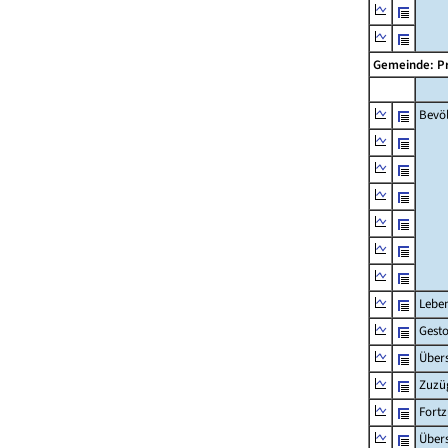
Gemeinde: P
Bevö
Lebe
Gest
Übers
Zuzü
Fort
Übers