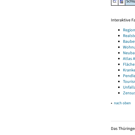
Schl
Interaktive 
Region
Realst
Baube
Wohnun
Neubau
Atlas A
Fläche
Kranke
Pendle
Touris
Unfall
Zensus
▴
nach oben
Das Thüringer