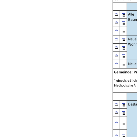
Alle
Bau
Neue
Wohn
Neue
Gemeinde: P
* einschließli
Methodische Än
Best