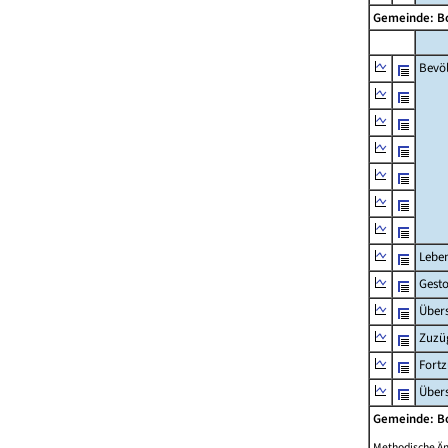
Gemeinde: B
Bevö
Lebe
Gest
Übers
Zuzü
Fort
Übers
Gemeinde: B
Methodische Ä