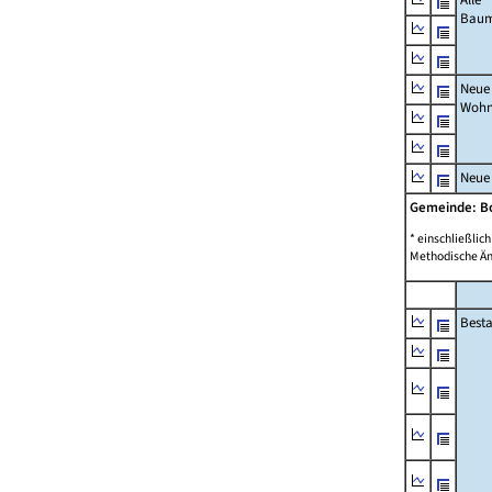
Bau
Neue
Wohn
Neue
Gemeinde: B
* einschließli
Methodische Än
Best