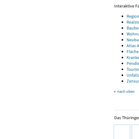
Interaktive 
Region
Realst
Baube
Wohnun
Neubau
Atlas A
Fläche
Kranke
Pendle
Touris
Unfall
Zensus
▴
nach oben
Das Thüringer