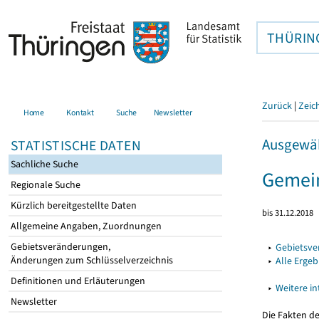
THÜRIN
Zurück
|
Zeic
Home
Kontakt
Suche
Newsletter
Ausgewäh
STATISTISCHE DATEN
Sachliche Suche
Gemein
Regionale Suche
Kürzlich bereitgestellte Daten
bis 31.12.2018
Allgemeine Angaben, Zuordnungen
Gebietsveränderungen,
▸
Gebietsv
Änderungen zum Schlüsselverzeichnis
▸
Alle Erge
Definitionen und Erläuterungen
▸
Weitere i
Newsletter
Die Fakten d