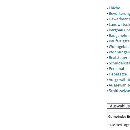
▾
Fläche
▾
Bevölkerun
▾
Gewerbeanz
▾
Landwirtsch
▾
Bergbau un
▾
Baugenehm
▾
Baufertigst
▾
Wohngebäu
▾
Wohnungen
▾
Realsteuern
▾
Schuldenst
▾
Personal
▾
Hebesätze
▾
Ausgewählt
▾
Ausgewählt
▾
Schlüsselz
Gemeinde: B
* Die Siedlungs