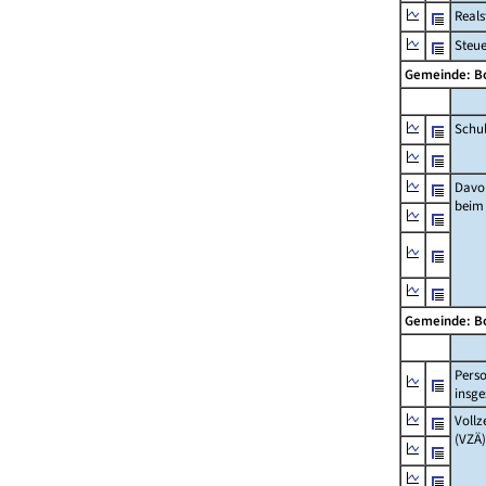
Real
Steu
Gemeinde: B
Schu
Davo
beim
Gemeinde: B
Pers
insg
Vollz
(VZÄ)