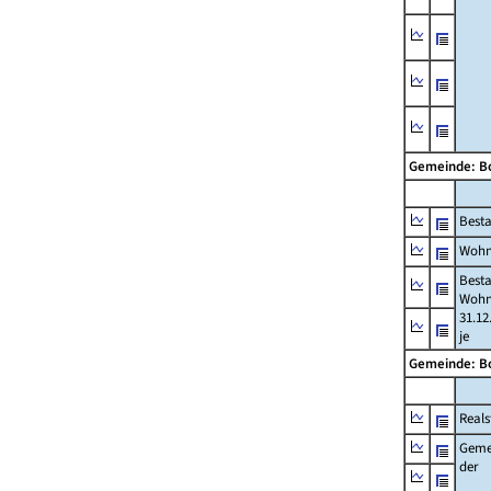
Gemeinde: B
Best
Wohn
Best
Wohn
31.12
je
Gemeinde: B
Reals
Geme
der