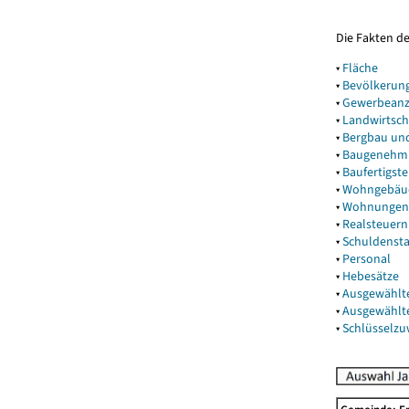
Die Fakten d
▾
Fläche
▾
Bevölkerun
▾
Gewerbeanz
▾
Landwirtsch
▾
Bergbau un
▾
Baugenehm
▾
Baufertigst
▾
Wohngebäu
▾
Wohnungen
▾
Realsteuern
▾
Schuldenst
▾
Personal
▾
Hebesätze
▾
Ausgewählt
▾
Ausgewählt
▾
Schlüsselz