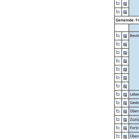
Gemeinde: F
Bevö
Lebe
Gest
Übers
Zuzü
Fort
Übers