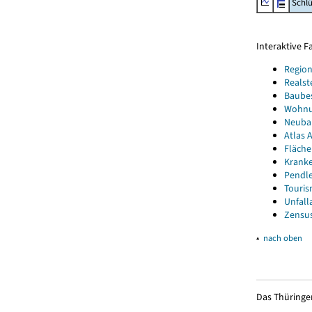
Schl
Interaktive 
Region
Realst
Baube
Wohnun
Neubau
Atlas A
Fläche
Kranke
Pendle
Touris
Unfall
Zensus
▴
nach oben
Das Thüringer