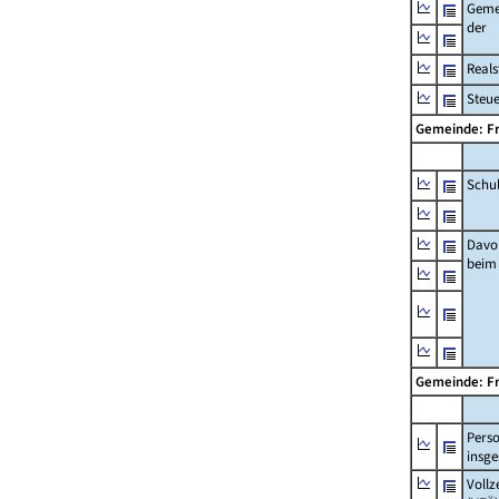
Geme
der
Real
Steu
Gemeinde: F
Schu
Davo
beim
Gemeinde: F
Pers
insg
Vollz