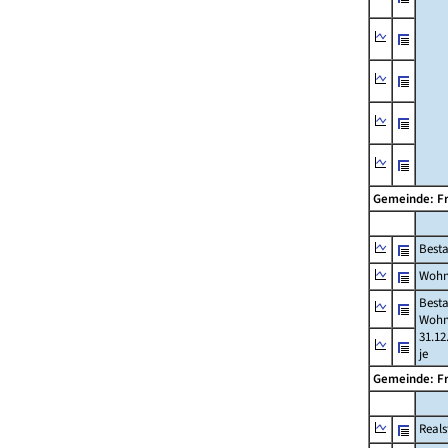
Gemeinde: F
Best
Wohn
Best
Wohn
31.12
je
Gemeinde: F
Reals