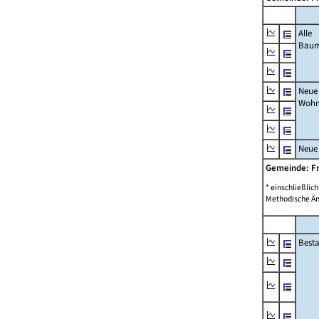
Alle
Bau
Neue
Wohn
Neue
Gemeinde: F
* einschließli
Methodische Än
Best