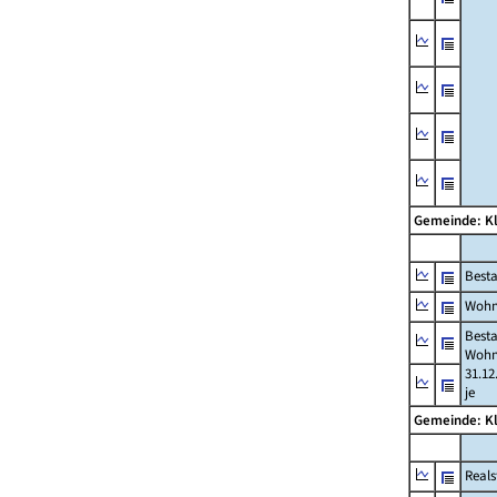
Gemeinde: K
Best
Wohn
Best
Wohn
31.12
je
Gemeinde: K
Reals