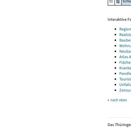
Schl
Interaktive 
Region
Realst
Baube
Wohnun
Neubau
Atlas A
Fläche
Kranke
Pendle
Touris
Unfall
Zensus
▴
nach oben
Das Thüringer