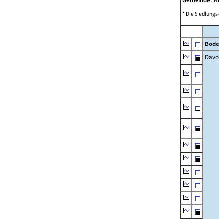
Gemeinde: K
* Die Siedlungs
Bode
Davo