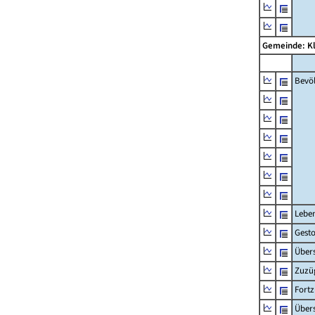
Gemeinde: K
Bevö
Lebe
Gest
Übers
Zuzü
Fort
Übers