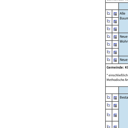
Alle
Bau
Neue
Wohn
Neue
Gemeinde: K
* einschließli
Methodische Än
Best