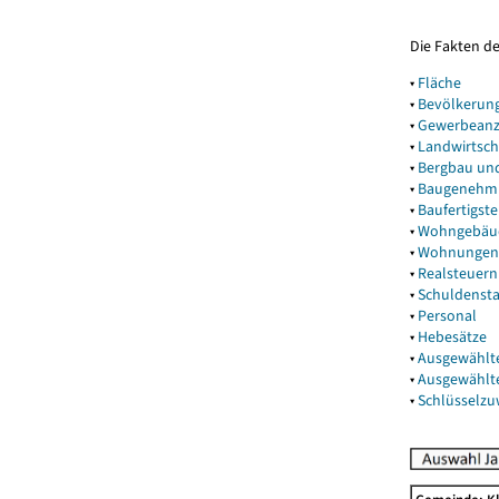
Die Fakten d
▾
Fläche
▾
Bevölkerun
▾
Gewerbeanz
▾
Landwirtsch
▾
Bergbau un
▾
Baugenehm
▾
Baufertigst
▾
Wohngebäu
▾
Wohnungen
▾
Realsteuern
▾
Schuldenst
▾
Personal
▾
Hebesätze
▾
Ausgewählt
▾
Ausgewählt
▾
Schlüsselz