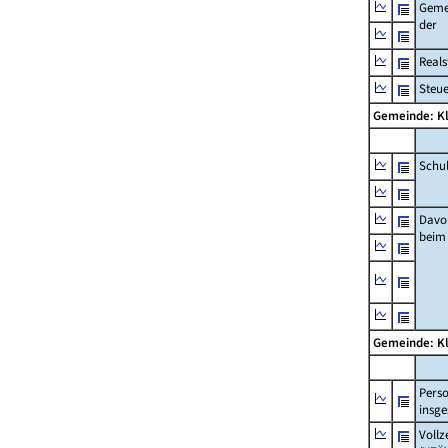
Geme
der
Real
Steu
Gemeinde: K
Schu
Davo
beim
Gemeinde: K
Pers
insg
Vollz