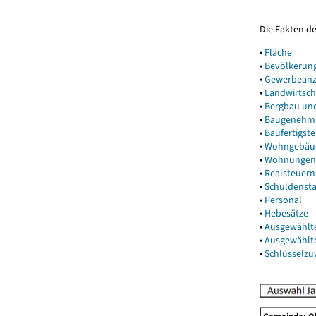
Die Fakten d
▾
Fläche
▾
Bevölkerun
▾
Gewerbeanz
▾
Landwirtsch
▾
Bergbau un
▾
Baugenehm
▾
Baufertigst
▾
Wohngebäu
▾
Wohnungen
▾
Realsteuern
▾
Schuldenst
▾
Personal
▾
Hebesätze
▾
Ausgewählt
▾
Ausgewählt
▾
Schlüsselz