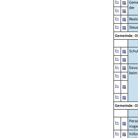
Geme
der
Real
Steu
Gemeinde: O
Schu
Davo
beim
Gemeinde: O
Pers
insg
Vollz