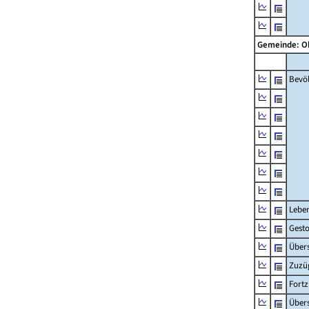
Gemeinde: O
Bevö
Lebe
Gest
Übers
Zuzü
Fort
Übers