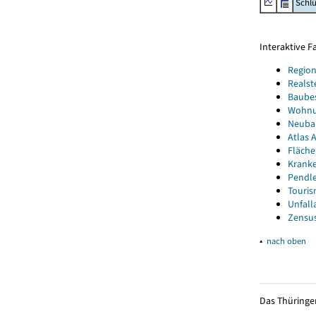
Schl
Interaktive 
Region
Realst
Baube
Wohnun
Neubau
Atlas A
Fläche
Kranke
Pendle
Touris
Unfall
Zensus
▴
nach oben
Das Thüringer