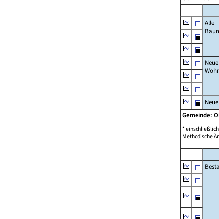
Alle
Bau
Neue
Wohn
Neue
Gemeinde: O
* einschließli
Methodische Än
Best