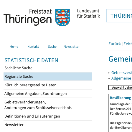
THÜRIN
Zurück
|
Zeic
Home
Kontakt
Suche
Newsletter
Gemein
STATISTISCHE DATEN
Sachliche Suche
▸
Gebietsver
Regionale Suche
▸
Allgemeine
Kürzlich bereitgestellte Daten
Allgemeine Angaben, Zuordnungen
Bevölkerung 
Gebietsveränderungen,
Grundlage der F
Änderungen zum Schlüsselverzeichnis
Der Zensus 2011
Für die Jahre v
Definitionen und Erläuterungen
Die Ergebnisse 
Newsletter
der Bevölkerung