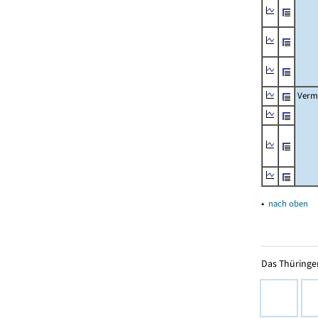
Verm
▴
nach oben
Das Thüringer