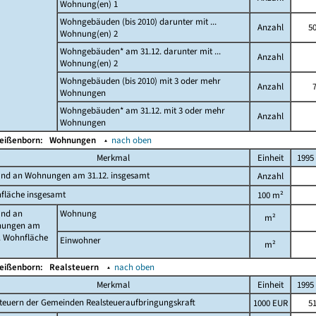
Wohnung(en) 1
Wohngebäuden (bis 2010) darunter mit ...
Anzahl
5
Wohnung(en) 2
Wohngebäuden* am 31.12. darunter mit ...
Anzahl
Wohnung(en) 2
Wohngebäuden (bis 2010) mit 3 oder mehr
Anzahl
Wohnungen
Wohngebäuden* am 31.12. mit 3 oder mehr
Anzahl
Wohnungen
Weißenborn:
Wohnungen
▴
nach oben
Merkmal
Einheit
1995
and an Wohnungen am 31.12. insgesamt
Anzahl
fläche insgesamt
100 m²
and an
Wohnung
m²
ungen am
. Wohnfläche
Einwohner
m²
Weißenborn:
Realsteuern
▴
nach oben
Merkmal
Einheit
1995
teuern der Gemeinden Realsteueraufbringungskraft
1000 EUR
5