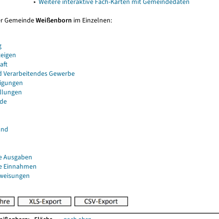
▸
Weitere interaktive Fach-Karten mit Gemeindedaten
er Gemeinde
Weißenborn
im Einzelnen:
g
eigen
aft
d Verarbeitendes Gewerbe
igungen
ellungen
de
and
e Ausgaben
e Einnahmen
uweisungen