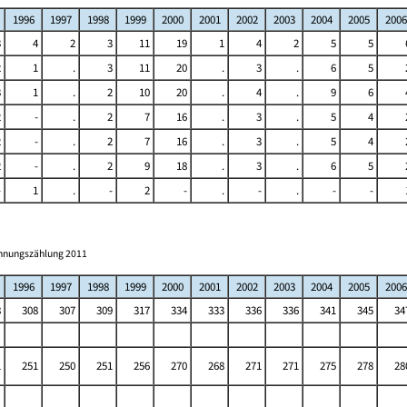
1996
1997
1998
1999
2000
2001
2002
2003
2004
2005
2006
3
4
2
3
11
19
1
4
2
5
5
2
1
.
3
11
20
.
3
.
6
5
3
1
.
2
10
20
.
4
.
9
6
2
-
.
2
7
16
.
3
.
5
4
2
-
.
2
7
16
.
3
.
5
4
2
-
.
2
9
18
.
3
.
6
5
-
1
.
-
2
-
.
-
.
-
-
ohnungszählung 2011
1996
1997
1998
1999
2000
2001
2002
2003
2004
2005
2006
8
308
307
309
317
334
333
336
336
341
345
34
1
251
250
251
256
270
268
271
271
275
278
28