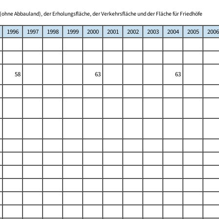
(ohne Abbauland), der Erholungsfläche, der Verkehrsfläche und der Fläche für Friedhöfe
1996
1997
1998
1999
2000
2001
2002
2003
2004
2005
2006
58
63
63