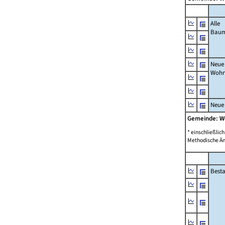
Alle
Bau
Neue
Wohn
Neue
Gemeinde: 
* einschließli
Methodische Än
Best