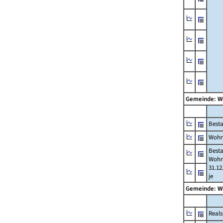
Gemeinde: 
Best
Wohn
Best
Wohn
31.12
je
Gemeinde: 
Reals