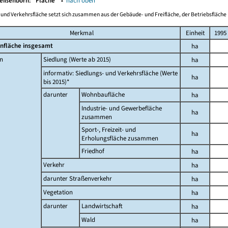
Weißenborn:
Fläche
▴
nach oben
-und Verkehrsfläche setzt sich zusammen aus der Gebäude- und Freifläche, der Betriebsfläche 
Merkmal
Einheit
1995
nfläche insgesamt
ha
n
Siedlung (Werte ab 2015)
ha
informativ: Siedlungs- und Verkehrsfläche (Werte
ha
bis 2015)*
darunter
Wohnbaufläche
ha
Industrie- und Gewerbefläche
ha
zusammen
Sport-, Freizeit- und
ha
Erholungsfläche zusammen
Friedhof
ha
Verkehr
ha
darunter Straßenverkehr
ha
Vegetation
ha
darunter
Landwirtschaft
ha
Wald
ha