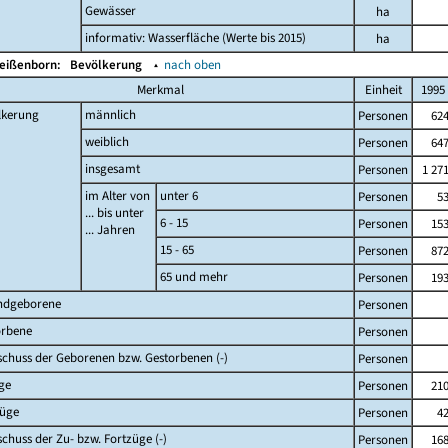
Gewässer
ha
informativ: Wasserfläche (Werte bis 2015)
ha
Weißenborn:
Bevölkerung
▴
nach oben
Merkmal
Einheit
1995
lkerung
männlich
Personen
62
weiblich
Personen
64
insgesamt
Personen
1 27
im Alter von
unter 6
Personen
5
... bis unter
6 - 15
Personen
15
... Jahren
15 - 65
Personen
87
65 und mehr
Personen
19
ndgeborene
Personen
orbene
Personen
chuss der Geborenen bzw. Gestorbenen (-)
Personen
ge
Personen
21
züge
Personen
4
chuss der Zu- bzw. Fortzüge (-)
Personen
16