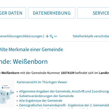
GER DATEN
DATENERHEBUNG
SERVIC
henerklärungen/Abkürzungen
|
Tabellenköpfe verschob
lte Merkmale einer Gemeinde
nde: Weißenborn
e
Weißenborn
mit der Gemeinde-Nummer
16074109
befindet sich im
Landkr
Kartenansicht im Thüringen Viewer
▸
Allgemeine Angaben der Gemeinde, Anschrift und Zuordnunge
▸
Gebietsveränderungen der Gemeinde
▸
Alle Ergebnisse der Gemeinde
▸
Demografisches Gemeindeprofil - Ergebnisse der 2. Gemeind