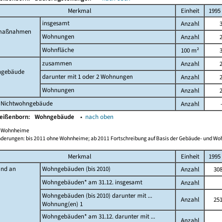
Merkmal
Einheit
1995
insgesamt
Anzahl
maßnahmen
Wohnungen
Anzahl
Wohnfläche
100 m²
zusammen
Anzahl
gebäude
darunter mit 1 oder 2 Wohnungen
Anzahl
Wohnungen
Anzahl
 Nichtwohngebäude
Anzahl
Weißenborn:
Wohngebäude
▴
nach oben
ch Wohnheime
derungen: bis 2011 ohne Wohnheime; ab 2011 Fortschreibung auf Basis der Gebäude- und W
Merkmal
Einheit
1995
and an
Wohngebäuden (bis 2010)
Anzahl
30
Wohngebäuden* am 31.12. insgesamt
Anzahl
Wohngebäuden (bis 2010) darunter mit ...
Anzahl
25
Wohnung(en) 1
Wohngebäuden* am 31.12. darunter mit ...
Anzahl