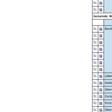
Gemeinde: 
Bevö
Lebe
Gest
Übers
Zuzü
Fort
Übers