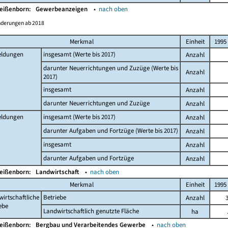
Weißenborn:
Gewerbeanzeigen
▴
nach oben
nderungen ab 2018
Merkmal
Einheit
1995
ldungen
insgesamt (Werte bis 2017)
Anzahl
darunter Neuerrichtungen und Zuzüge (Werte bis
Anzahl
2017)
insgesamt
Anzahl
darunter Neuerrichtungen und Zuzüge
Anzahl
ldungen
insgesamt (Werte bis 2017)
Anzahl
darunter Aufgaben und Fortzüge (Werte bis 2017)
Anzahl
insgesamt
Anzahl
darunter Aufgaben und Fortzüge
Anzahl
Weißenborn:
Landwirtschaft
▴
nach oben
Merkmal
Einheit
1995
irtschaftliche
Betriebe
Anzahl
ebe
Landwirtschaftlich genutzte Fläche
ha
Weißenborn:
Bergbau und Verarbeitendes Gewerbe
▴
nach oben