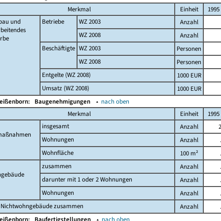
Merkmal
Einheit
1995
bau und
Betriebe
WZ 2003
Anzahl
beitendes
WZ 2008
Anzahl
rbe
Beschäftigte
WZ 2003
Personen
WZ 2008
Personen
Entgelte (WZ 2008)
1000 EUR
Umsatz (WZ 2008)
1000 EUR
Weißenborn:
Baugenehmigungen
▴
nach oben
Merkmal
Einheit
1995
insgesamt
Anzahl
maßnahmen
Wohnungen
Anzahl
Wohnfläche
100 m²
zusammen
Anzahl
gebäude
darunter mit 1 oder 2 Wohnungen
Anzahl
Wohnungen
Anzahl
 Nichtwohngebäude zusammen
Anzahl
Weißenborn:
Baufertigstellungen
▴
nach oben