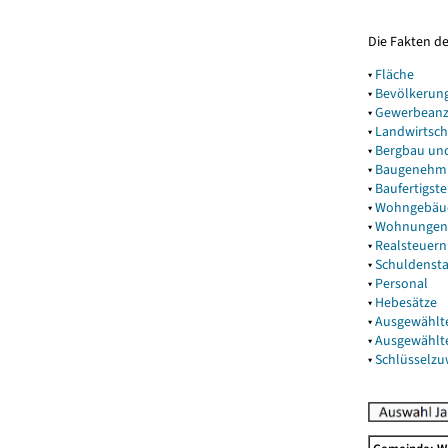
Die Fakten d
▾
Fläche
▾
Bevölkerun
▾
Gewerbeanz
▾
Landwirtsch
▾
Bergbau un
▾
Baugenehm
▾
Baufertigst
▾
Wohngebäu
▾
Wohnungen
▾
Realsteuern
▾
Schuldenst
▾
Personal
▾
Hebesätze
▾
Ausgewählt
▾
Ausgewählt
▾
Schlüsselz