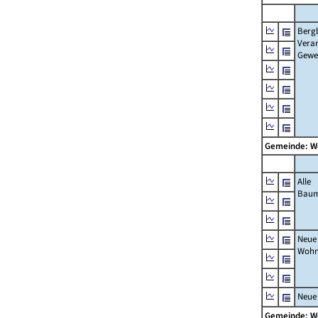
Berg
Verar
Gewe
Gemeinde: 
Alle
Bau
Neue
Wohn
Neue
Gemeinde: 