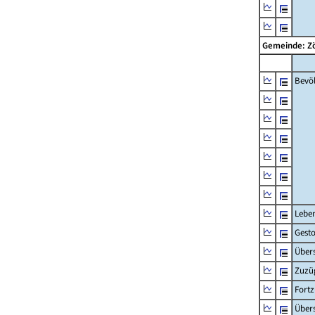
Gemeinde: Z
Bevö
Lebe
Gest
Übers
Zuzü
Fort
Übers