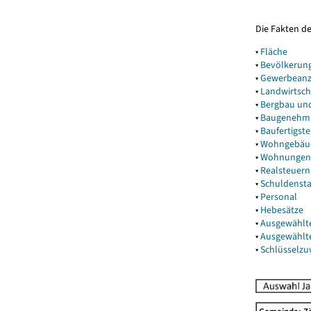
Die Fakten d
▾
Fläche
▾
Bevölkerun
▾
Gewerbeanz
▾
Landwirtsch
▾
Bergbau un
▾
Baugenehm
▾
Baufertigst
▾
Wohngebäu
▾
Wohnungen
▾
Realsteuern
▾
Schuldenst
▾
Personal
▾
Hebesätze
▾
Ausgewählt
▾
Ausgewählt
▾
Schlüsselz