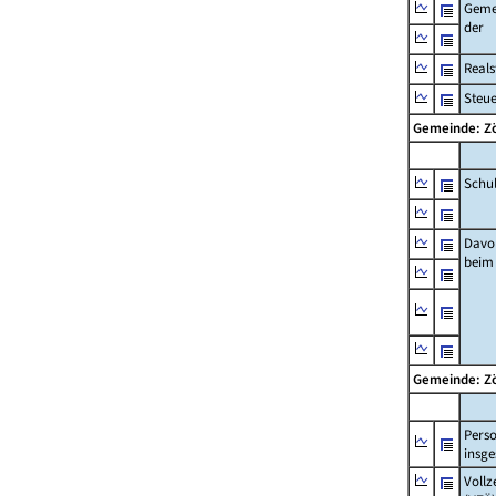
Geme
der
Real
Steu
Gemeinde: Z
Schu
Davo
beim
Gemeinde: Z
Pers
insg
Vollz