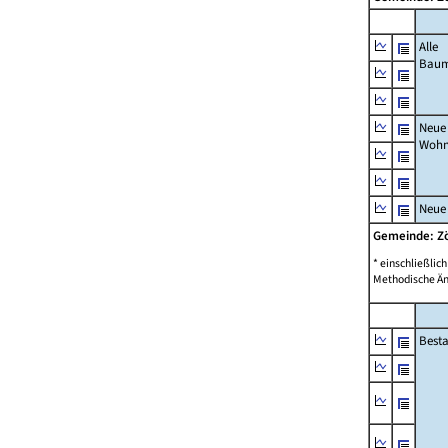
Alle
Bau
Neue
Wohn
Neue
Gemeinde: Z
* einschließli
Methodische Än
Best