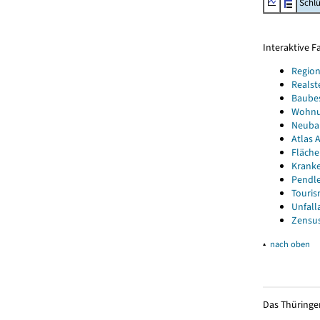
Schl
Interaktive 
Region
Realst
Baube
Wohnun
Neubau
Atlas A
Fläche
Kranke
Pendle
Touris
Unfall
Zensus
▴
nach oben
Das Thüringer