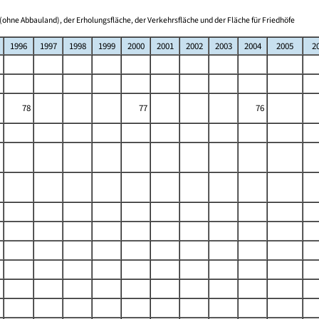
(ohne Abbauland), der Erholungsfläche, der Verkehrsfläche und der Fläche für Friedhöfe
1996
1997
1998
1999
2000
2001
2002
2003
2004
2005
2
78
77
76