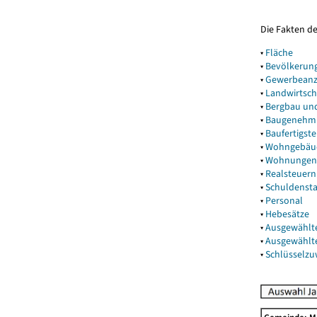
Die Fakten d
▾
Fläche
▾
Bevölkerun
▾
Gewerbeanz
▾
Landwirtsch
▾
Bergbau un
▾
Baugenehm
▾
Baufertigst
▾
Wohngebäu
▾
Wohnungen
▾
Realsteuern
▾
Schuldenst
▾
Personal
▾
Hebesätze
▾
Ausgewählt
▾
Ausgewählt
▾
Schlüsselz