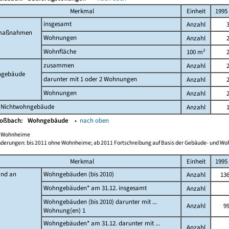
Merkmal
Einheit
1995
insgesamt
Anzahl
maßnahmen
Wohnungen
Anzahl
Wohnfläche
100 m²
zusammen
Anzahl
gebäude
darunter mit 1 oder 2 Wohnungen
Anzahl
Wohnungen
Anzahl
 Nichtwohngebäude
Anzahl
Moßbach:
Wohngebäude
▴
nach oben
ch Wohnheime
derungen: bis 2011 ohne Wohnheime; ab 2011 Fortschreibung auf Basis der Gebäude- und W
Merkmal
Einheit
1995
and an
Wohngebäuden (bis 2010)
Anzahl
13
Wohngebäuden* am 31.12. insgesamt
Anzahl
Wohngebäuden (bis 2010) darunter mit ...
Anzahl
9
Wohnung(en) 1
Wohngebäuden* am 31.12. darunter mit ...
Anzahl