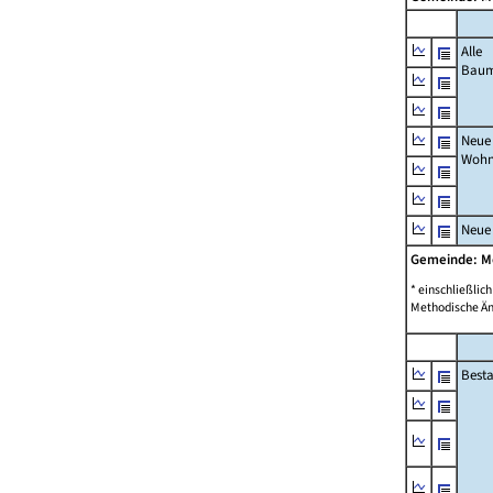
Alle
Bau
Neue
Wohn
Neue
Gemeinde: 
* einschließli
Methodische Än
Best