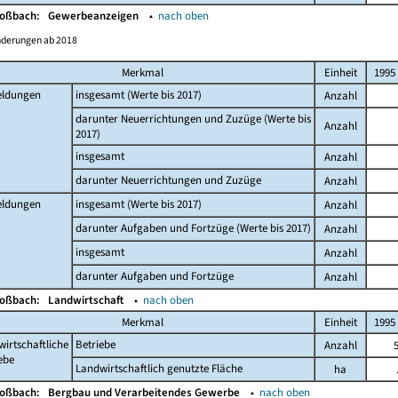
Moßbach:
Gewerbeanzeigen
▴
nach oben
nderungen ab 2018
Merkmal
Einheit
1995
ldungen
insgesamt (Werte bis 2017)
Anzahl
darunter Neuerrichtungen und Zuzüge (Werte bis
Anzahl
2017)
insgesamt
Anzahl
darunter Neuerrichtungen und Zuzüge
Anzahl
ldungen
insgesamt (Werte bis 2017)
Anzahl
darunter Aufgaben und Fortzüge (Werte bis 2017)
Anzahl
insgesamt
Anzahl
darunter Aufgaben und Fortzüge
Anzahl
Moßbach:
Landwirtschaft
▴
nach oben
Merkmal
Einheit
1995
irtschaftliche
Betriebe
Anzahl
ebe
Landwirtschaftlich genutzte Fläche
ha
Moßbach:
Bergbau und Verarbeitendes Gewerbe
▴
nach oben