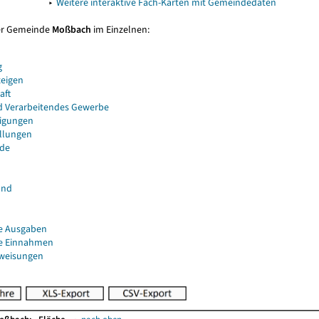
▸
Weitere interaktive Fach-Karten mit Gemeindedaten
er Gemeinde
Moßbach
im Einzelnen:
g
eigen
aft
d Verarbeitendes Gewerbe
igungen
ellungen
de
and
e Ausgaben
e Einnahmen
uweisungen