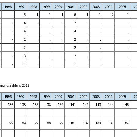
1996
1997
1998
1999
2000
2001
2002
2003
2004
2005
2
3
-
5
1
1
1
6
1
1
2
1
2
-
4
.
.
.
2
.
.
.
.
2
-
4
.
.
.
4
.
.
.
.
2
-
2
.
.
.
2
.
.
.
.
2
-
2
.
.
.
2
.
.
.
.
2
-
3
.
.
.
2
.
.
.
.
1
-
1
.
.
.
1
.
.
.
.
ohnungszählung 2011
1996
1997
1998
1999
2000
2001
2002
2003
2004
2005
2
6
136
138
138
138
139
141
142
143
144
145
9
99
99
99
99
99
101
102
103
103
104