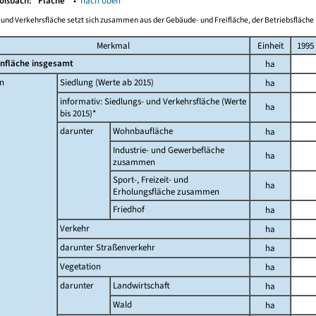
Moßbach:
Fläche
▴
nach oben
-und Verkehrsfläche setzt sich zusammen aus der Gebäude- und Freifläche, der Betriebsfläche 
Merkmal
Einheit
1995
nfläche insgesamt
ha
n
Siedlung (Werte ab 2015)
ha
informativ: Siedlungs- und Verkehrsfläche (Werte
ha
bis 2015)*
darunter
Wohnbaufläche
ha
Industrie- und Gewerbefläche
ha
zusammen
Sport-, Freizeit- und
ha
Erholungsfläche zusammen
Friedhof
ha
Verkehr
ha
darunter Straßenverkehr
ha
Vegetation
ha
darunter
Landwirtschaft
ha
Wald
ha