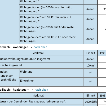
Wohnung(en) 1
Wohngebäuden (bis 2010) darunter mit ...
Anzahl
3
Wohnung(en) 2
Wohngebäuden* am 31.12. darunter mit ...
Anzahl
Wohnung(en) 2
Wohngebäuden (bis 2010) mit 3 oder mehr
Anzahl
Wohnungen
Wohngebäuden* am 31.12. mit 3 oder mehr
Anzahl
Wohnungen
Moßbach:
Wohnungen
▴
nach oben
Merkmal
Einheit
1995
and an Wohnungen am 31.12. insgesamt
Anzahl
fläche insgesamt
100 m²
and an
Wohnung
m²
ungen am
. Wohnfläche
Einwohner
m²
Moßbach:
Realsteuern
▴
nach oben
Merkmal
Einheit
1995
teuern der Gemeinden Realsteueraufbringungskraft
1000 EUR
7