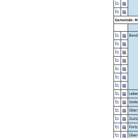
Gemeinde: 
Bevö
Lebe
Gest
Übers
Zuzü
Fort
Übers