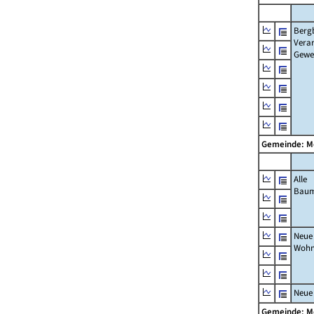
Berg
Verar
Gewe
Gemeinde: 
Alle
Bau
Neue
Wohn
Neue
Gemeinde: 