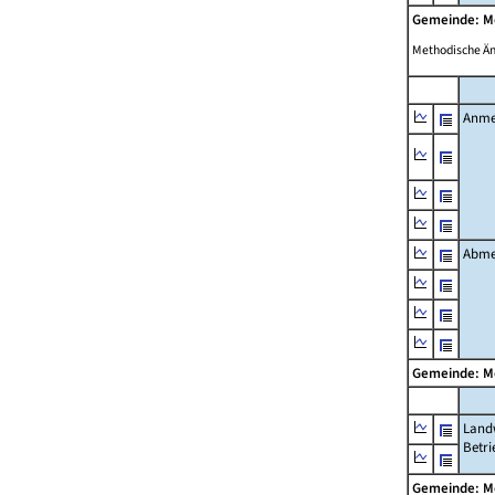
Gemeinde: 
Methodische Ä
Anme
Abme
Gemeinde: 
Landw
Betri
Gemeinde: 