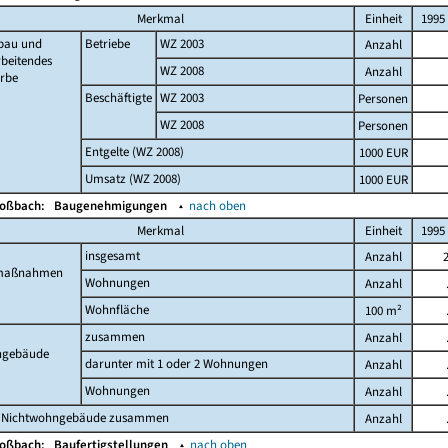
Merkmal
Einheit
1995
bau und
Betriebe
WZ 2003
Anzahl
beitendes
WZ 2008
Anzahl
rbe
Beschäftigte
WZ 2003
Personen
WZ 2008
Personen
Entgelte (WZ 2008)
1000 EUR
Umsatz (WZ 2008)
1000 EUR
Moßbach:
Baugenehmigungen
▴
nach oben
Merkmal
Einheit
1995
insgesamt
Anzahl
maßnahmen
Wohnungen
Anzahl
Wohnfläche
100 m²
zusammen
Anzahl
gebäude
darunter mit 1 oder 2 Wohnungen
Anzahl
Wohnungen
Anzahl
 Nichtwohngebäude zusammen
Anzahl
Moßbach:
Baufertigstellungen
▴
nach oben