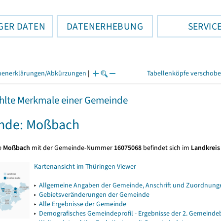
GER DATEN
DATENERHEBUNG
SERVIC
henerklärungen/Abkürzungen
|
Tabellenköpfe verschob
lte Merkmale einer Gemeinde
nde: Moßbach
e
Moßbach
mit der Gemeinde-Nummer
16075068
befindet sich im
Landkreis
Kartenansicht im Thüringen Viewer
▸
Allgemeine Angaben der Gemeinde, Anschrift und Zuordnunge
▸
Gebietsveränderungen der Gemeinde
▸
Alle Ergebnisse der Gemeinde
▸
Demografisches Gemeindeprofil - Ergebnisse der 2. Gemeind