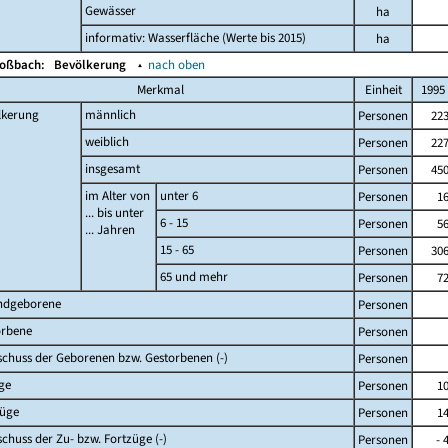
Gewässer
ha
informativ: Wasserfläche (Werte bis 2015)
ha
Moßbach:
Bevölkerung
▴
nach oben
Merkmal
Einheit
1995
lkerung
männlich
Personen
22
weiblich
Personen
22
insgesamt
Personen
45
im Alter von
unter 6
Personen
1
... bis unter
6 - 15
Personen
5
... Jahren
15 - 65
Personen
30
65 und mehr
Personen
7
ndgeborene
Personen
orbene
Personen
chuss der Geborenen bzw. Gestorbenen (-)
Personen
ge
Personen
1
züge
Personen
1
chuss der Zu- bzw. Fortzüge (-)
Personen
- 