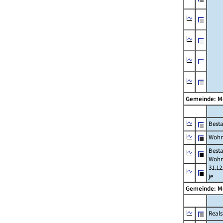
Gemeinde: 
Best
Wohn
Best
Wohn
31.12
je
Gemeinde: 
Reals