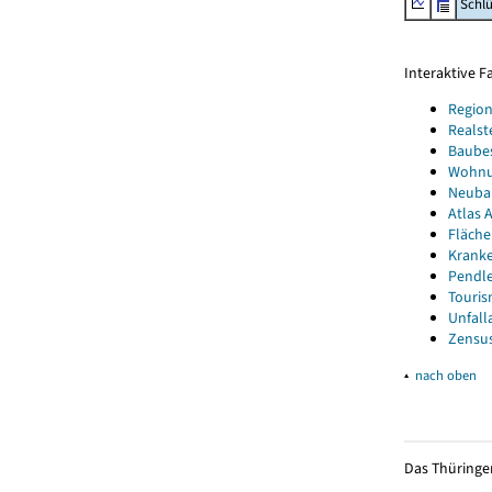
Schl
Interaktive 
Region
Realst
Baube
Wohnun
Neubau
Atlas A
Fläche
Kranke
Pendle
Touris
Unfall
Zensus
▴
nach oben
Das Thüringer