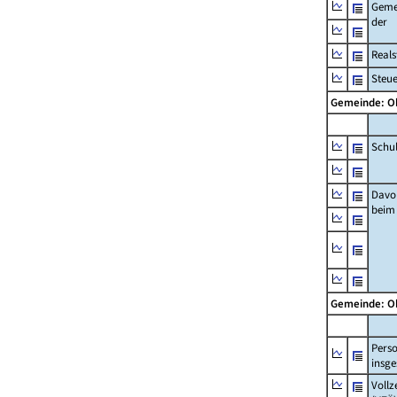
Geme
der
Real
Steu
Gemeinde: 
Schu
Davo
beim
Gemeinde: 
Pers
insg
Vollz