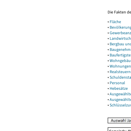
Die Fakten d
▾
Fläche
▾
Bevölkerun
▾
Gewerbeanz
▾
Landwirtsch
▾
Bergbau un
▾
Baugenehm
▾
Baufertigst
▾
Wohngebäu
▾
Wohnungen
▾
Realsteuern
▾
Schuldenst
▾
Personal
▾
Hebesätze
▾
Ausgewählt
▾
Ausgewählt
▾
Schlüsselz