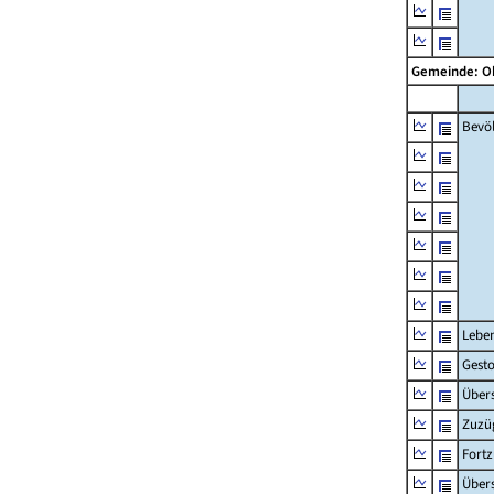
Gemeinde: 
Bevö
Lebe
Gest
Übers
Zuzü
Fort
Übers