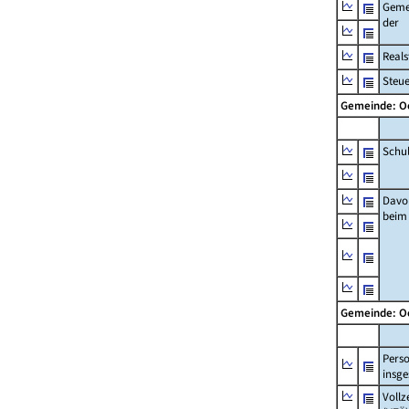
Geme
der
Real
Steu
Gemeinde: O
Schu
Davo
beim
Gemeinde: O
Pers
insg
Vollz