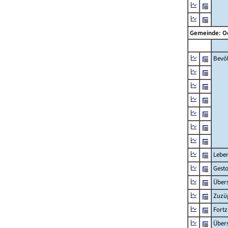
Gemeinde: O
Bevö
Lebe
Gest
Übers
Zuzü
Fort
Übers