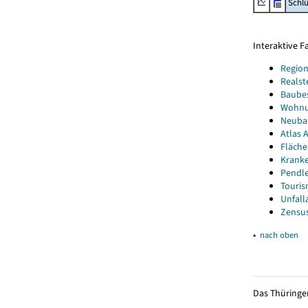
Schl
Interaktive 
Region
Realst
Baube
Wohnun
Neubau
Atlas A
Fläche
Kranke
Pendle
Touris
Unfall
Zensus
▴
nach oben
Das Thüringer