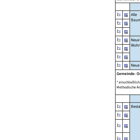
Alle
Bau
Neue
Wohn
Neue
Gemeinde: O
* einschließli
Methodische Än
Best