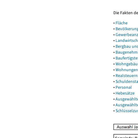
Die Fakten d
▾
Fläche
▾
Bevölkerun
▾
Gewerbeanz
▾
Landwirtsch
▾
Bergbau un
▾
Baugenehm
▾
Baufertigst
▾
Wohngebäu
▾
Wohnungen
▾
Realsteuern
▾
Schuldenst
▾
Personal
▾
Hebesätze
▾
Ausgewählt
▾
Ausgewählt
▾
Schlüsselz