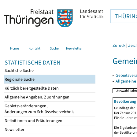
THÜRIN
Zurück
|
Zeic
Home
Kontakt
Suche
Newsletter
Gemein
STATISTISCHE DATEN
Sachliche Suche
▸
Gebietsver
Regionale Suche
▸
Allgemeine
Kürzlich bereitgestellte Daten
Allgemeine Angaben, Zuordnungen
Bevölkerung 
Gebietsveränderungen,
Grundlage der F
Änderungen zum Schlüsselverzeichnis
Der Zensus 2011
Für die Jahre v
Definitionen und Erläuterungen
Die Ergebnisse
Newsletter
der Bevölkerung