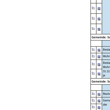
Gemeinde: S
Best
Wohn
Best
Wohn
31.12
je
Gemeinde: S
Reals
Geme
der