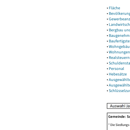
▾
Fläche
▾
Bevölkerun
▾
Gewerbeanz
▾
Landwirtsch
▾
Bergbau un
▾
Baugenehm
▾
Baufertigst
▾
Wohngebäu
▾
Wohnungen
▾
Realsteuern
▾
Schuldenst
▾
Personal
▾
Hebesätze
▾
Ausgewählt
▾
Ausgewählt
▾
Schlüsselz
Gemeinde: S
* Die Siedlungs