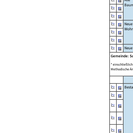
Bau
Neue
Wohn
Neue
Gemeinde: S
* einschließli
Methodische Än
Best