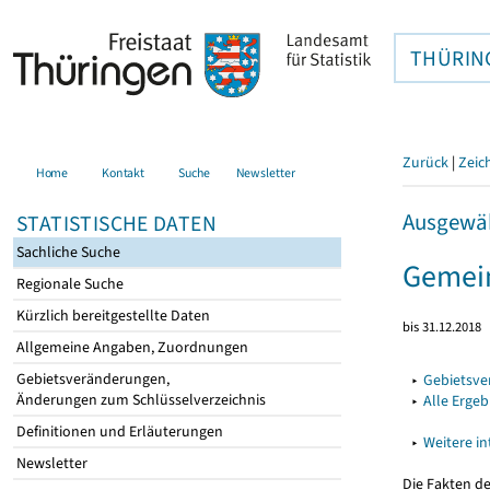
THÜRIN
Zurück
|
Zeic
Home
Kontakt
Suche
Newsletter
Ausgewäh
STATISTISCHE DATEN
Sachliche Suche
Gemein
Regionale Suche
Kürzlich bereitgestellte Daten
bis 31.12.2018
Allgemeine Angaben, Zuordnungen
Gebietsveränderungen,
▸
Gebietsv
Änderungen zum Schlüsselverzeichnis
▸
Alle Erge
Definitionen und Erläuterungen
▸
Weitere i
Newsletter
Die Fakten d