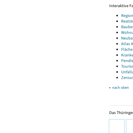
Interaktive 
Region
Realst
Baube
Wohnun
Neubau
Atlas A
Fläche
Kranke
Pendle
Touris
Unfall
Zensus
▴
nach oben
Das Thüringer