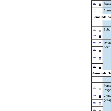
Real
Steu
Gemeinde: S
Schu
Davo
beim
Gemeinde: S
Pers
insg
Vollz
(VZÄ)