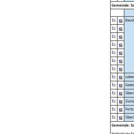
Gemeinde: S
Bevö
Lebe
Gest
Übers
Zuzü
Fort
Übers
Gemeinde: S
Methodische Ä