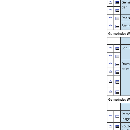
Geme
der
Real
Steu
Gemeinde: W
Schu
Davo
beim
Gemeinde: W
Pers
insg
Vollz