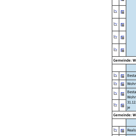
Gemeinde: W
Best
Wohn
Best
Wohn
31.12
je
Gemeinde: W
Reals