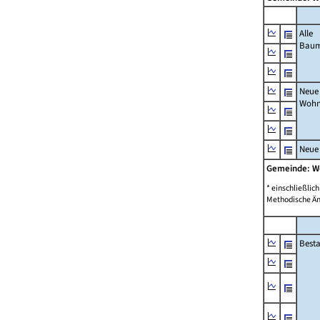
Alle
Bau
Neue
Wohn
Neue
Gemeinde: W
* einschließli
Methodische Än
Best