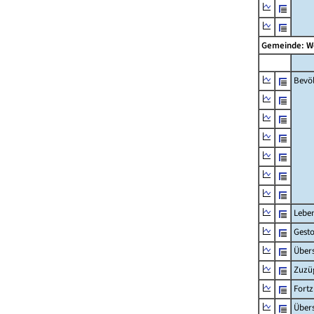
Gemeinde: W
Bevö
Lebe
Gest
Übers
Zuzü
Fort
Übers