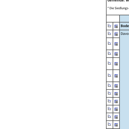
Gemeinde: W
* Die Siedlungs
Bode
Davo