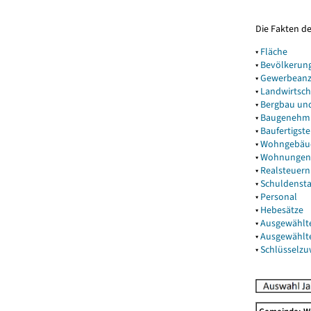
Die Fakten d
▾
Fläche
▾
Bevölkerun
▾
Gewerbeanz
▾
Landwirtsch
▾
Bergbau un
▾
Baugenehm
▾
Baufertigst
▾
Wohngebäu
▾
Wohnungen
▾
Realsteuern
▾
Schuldenst
▾
Personal
▾
Hebesätze
▾
Ausgewählt
▾
Ausgewählt
▾
Schlüsselz