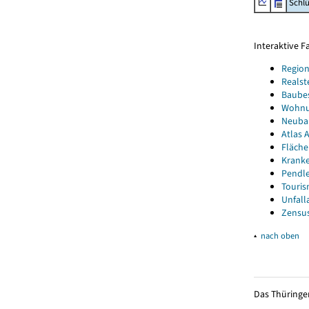
Schl
Interaktive 
Region
Realst
Baube
Wohnun
Neubau
Atlas A
Fläche
Kranke
Pendle
Touris
Unfall
Zensus
▴
nach oben
Das Thüringer