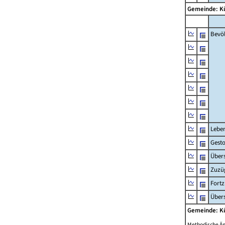
Gemeinde: K
Bevö
Lebe
Gest
Übers
Zuzü
Fort
Übers
Gemeinde: K
Methodische Ä