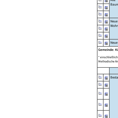
Bau
Neue
Wohn
Neue
Gemeinde: K
* einschließli
Methodische Än
Best