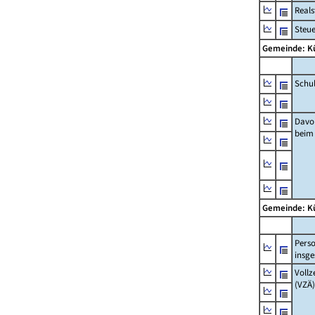
Real
Steu
Gemeinde: K
Schu
Davo
beim
Gemeinde: K
Pers
insg
Vollz
(VZÄ)