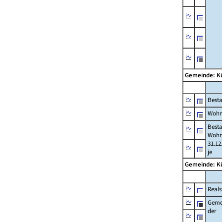
Gemeinde: K
Best
Wohn
Best
Wohn
31.12
je
Gemeinde: K
Reals
Geme
der