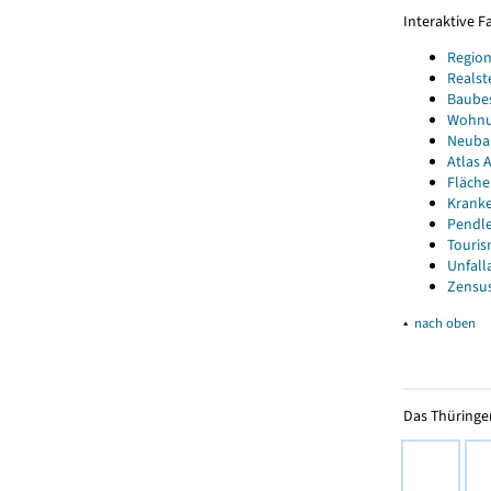
Interaktive 
Region
Realst
Baube
Wohnun
Neubau
Atlas A
Fläche
Kranke
Pendle
Touris
Unfall
Zensus
▴
nach oben
Das Thüringer