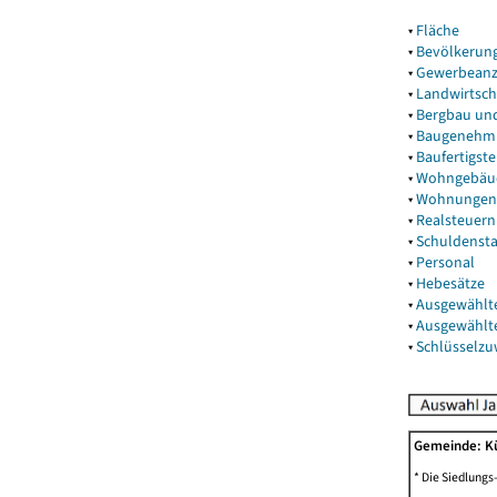
▾
Fläche
▾
Bevölkerun
▾
Gewerbeanz
▾
Landwirtsch
▾
Bergbau un
▾
Baugenehm
▾
Baufertigst
▾
Wohngebäu
▾
Wohnungen
▾
Realsteuern
▾
Schuldenst
▾
Personal
▾
Hebesätze
▾
Ausgewählt
▾
Ausgewählt
▾
Schlüsselz
Gemeinde: K
* Die Siedlungs