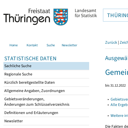
THÜRIN
Zurück
|
Zeic
Home
Kontakt
Suche
Newsletter
Ausgewäh
STATISTISCHE DATEN
Sachliche Suche
Gemei
Regionale Suche
Kürzlich bereitgestellte Daten
bis 31.12.2022
Allgemeine Angaben, Zuordnungen
Gebietsveränderungen,
▸
Gebietsv
Änderungen zum Schlüsselverzeichnis
▸
Alle Erge
Definitionen und Erläuterungen
▸
Weitere i
Newsletter
Die Fakten d