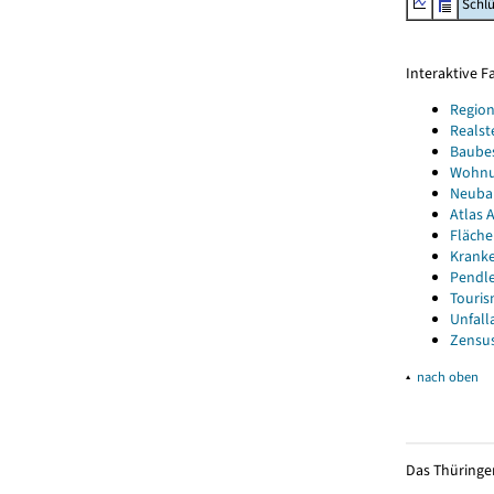
Schl
Interaktive 
Region
Realst
Baube
Wohnun
Neubau
Atlas A
Fläche
Kranke
Pendle
Touris
Unfall
Zensus
▴
nach oben
Das Thüringer