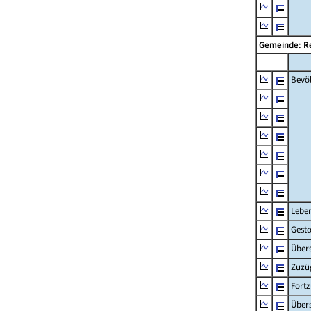
Gemeinde: R
Bevö
Lebe
Gest
Übers
Zuzü
Fort
Übers