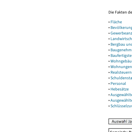
Die Fakten d
▾
Fläche
▾
Bevölkerun
▾
Gewerbeanz
▾
Landwirtsch
▾
Bergbau un
▾
Baugenehm
▾
Baufertigst
▾
Wohngebäu
▾
Wohnungen
▾
Realsteuern
▾
Schuldenst
▾
Personal
▾
Hebesätze
▾
Ausgewählt
▾
Ausgewählt
▾
Schlüsselz