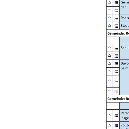
Geme
der
Real
Steu
Gemeinde: R
Schu
Davo
beim
Gemeinde: R
Pers
insg
Vollz