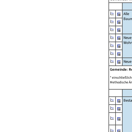
Alle
Bau
Neue
Wohn
Neue
Gemeinde: R
* einschließli
Methodische Än
Best